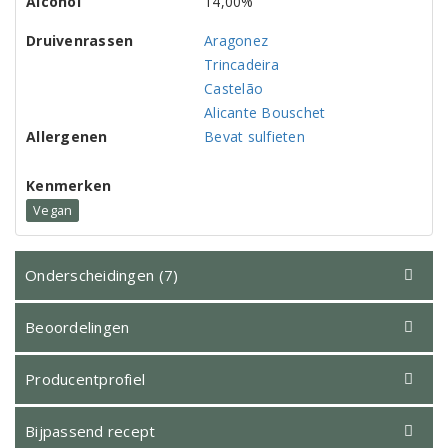
Alcohol
14,00%
Druivenrassen
Aragonez
Trincadeira
Castelão
Alicante Bouschet
Allergenen
Bevat sulfieten
Kenmerken
Vegan
Onderscheidingen (7)
Beoordelingen
Producentprofiel
Bijpassend recept