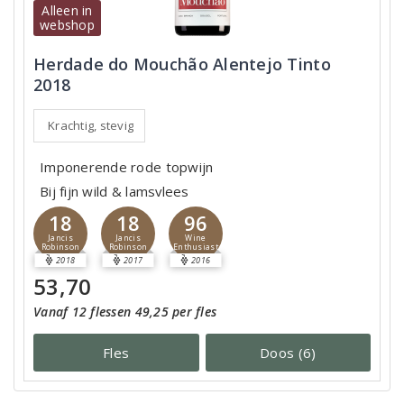
Alleen in
webshop
Herdade do Mouchão Alentejo Tinto
2018
Krachtig, stevig
Imponerende rode topwijn
Bij fijn wild & lamsvlees
18
18
96
Jancis
Jancis
Wine
Robinson
Robinson
Enthusiast
2018
2017
2016
53,70
Vanaf 12 flessen 49,25 per fles
Fles
Doos (6)