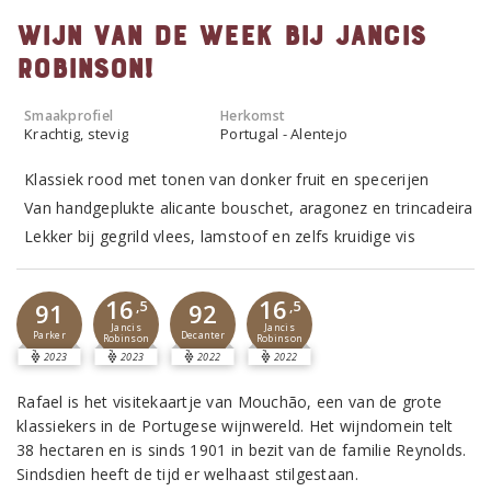
Wijn van de Week bij Jancis
Robinson!
Smaakprofiel
Herkomst
Krachtig, stevig
Portugal - Alentejo
Klassiek rood met tonen van donker fruit en specerijen
Van handgeplukte alicante bouschet, aragonez en trincadeira
Lekker bij gegrild vlees, lamstoof en zelfs kruidige vis
16
16
91
,5
92
,5
Jancis
Jancis
Parker
Decanter
Robinson
Robinson
2023
2023
2022
2022
Rafael is het visitekaartje van Mouchão, een van de grote
klassiekers in de Portugese wijnwereld. Het wijndomein telt
38 hectaren en is sinds 1901 in bezit van de familie Reynolds.
Sindsdien heeft de tijd er welhaast stilgestaan.