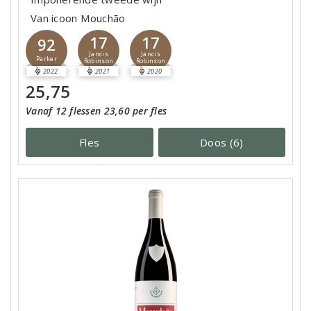
Van icoon Mouchão
17
17
92
Jancis
Jancis
Parker
Robinson
Robinson
2022
2021
2020
25,75
Vanaf 12 flessen 23,60 per fles
Fles
Doos (6)