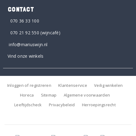
CONTACT
070 36 33 100
070 21 92 550
(wijncafé)
info@mariuswijn.nl
Vind onze winkels
Inloggen of registreren
Klantenservice
Veilig winkelen
Horeca
Sitemap
Algemene voorwaarden
Leeftijdscheck
Privacybeleid
Herroepingsrecht