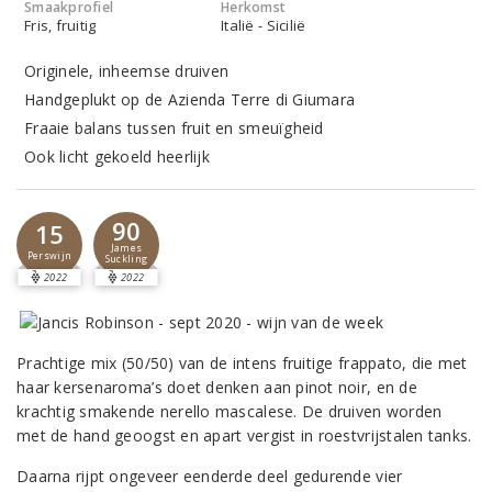
Smaakprofiel
Herkomst
Fris, fruitig
Italië - Sicilië
Originele, inheemse druiven
Handgeplukt op de Azienda Terre di Giumara
Fraaie balans tussen fruit en smeuïgheid
Ook licht gekoeld heerlijk
90
15
James
Perswijn
Suckling
2022
2022
Prachtige mix (50/50) van de intens fruitige frappato, die met
haar kersenaroma’s doet denken aan pinot noir, en de
krachtig smakende nerello mascalese. De druiven worden
met de hand geoogst en apart vergist in roestvrijstalen tanks.
Daarna rijpt ongeveer eenderde deel gedurende vier