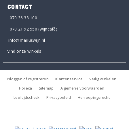
CONTACT
070 36 33 100
070 21 92 550
(wijncafé)
info@mariuswijn.nl
Vind onze winkels
Inloggen of registreren
Klantenservice
Veilig winkelen
Horeca
Sitemap
Algemene voorwaarden
Leeftijdscheck
Privacybeleid
Herroepingsrecht