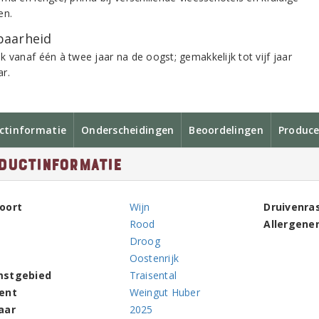
en.
aarheid
k vanaf één à twee jaar na de oogst; gemakkelijk tot vijf jaar
r.
ctinformatie
Onderscheidingen
Beoordelingen
Produce
ductinformatie
oort
Wijn
Druivenra
Rood
Allergene
Droog
Oostenrijk
mstgebied
Traisental
ent
Weingut Huber
aar
2025