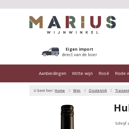
Eigen import
direct van de boer
Aanbiedingen
Witte wijn
Rosé
Rode w
U bent hier:
Home
Wijn
Oostenrijk
Traisent
Hu
Schrijf