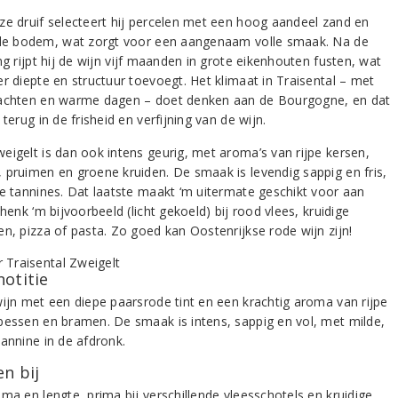
ze druif selecteert hij percelen met een hoog aandeel zand en
 de bodem, wat zorgt voor een aangenaam volle smaak. Na de
ng rijpt hij de wijn vijf maanden in grote eikenhouten fusten, wat
er diepte en structuur toevoegt. Het klimaat in Traisental – met
achten en warme dagen – doet denken aan de Bourgogne, en dat
 terug in de frisheid en verfijning van de wijn.
eigelt is dan ook intens geurig, met aroma’s van rijpe kersen,
 pruimen en groene kruiden. De smaak is levendig sappig en fris,
ne tannines. Dat laatste maakt ‘m uitermate geschikt voor aan
chenk ‘m bijvoorbeeld (licht gekoeld) bij rood vlees, kruidige
en, pizza of pasta. Zo goed kan Oostenrijkse rode wijn zijn!
notitie
wijn met een diepe paarsrode tint en een krachtig aroma van rijpe
bessen en bramen. De smaak is intens, sappig en vol, met milde,
tannine in de afdronk.
n bij
ma en lengte, prima bij verschillende vleesschotels en kruidige