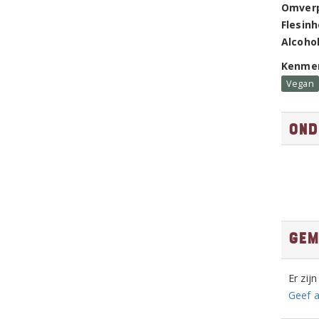
Omver
Flesin
Alcoho
Kenme
Vegan
Ond
Gem
Er zij
Geef a