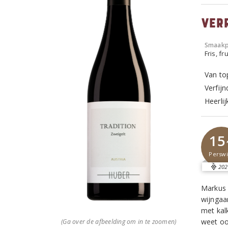
Ver
Smaakp
Fris, fru
Van to
Verfij
Heerlij
15
Perswi
202
Markus 
wijngaar
met kal
weet oo
(Ga over de afbeelding om in te zoomen)