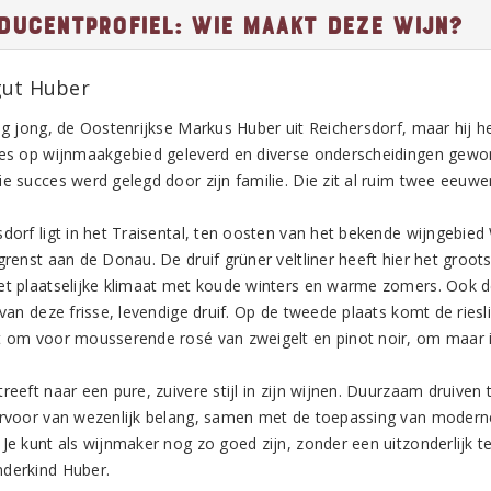
ducentprofiel: Wie maakt deze wijn?
ut Huber
og jong, de Oostenrijkse Markus Huber uit Reichersdorf, maar hij he
ies op wijnmaakgebied geleverd en diverse onderscheidingen gewo
e succes werd gelegd door zijn familie. Die zit al ruim twee eeuwen
sdorf ligt in het Traisental, ten oosten van het bekende wijngebie
grenst aan de Donau. De druif grüner veltliner heeft hier het groot
et plaatselijke klimaat met koude winters en warme zomers. Ook 
 van deze frisse, levendige druif. Op de tweede plaats komt de ries
t om voor mousserende rosé van zweigelt en pinot noir, om maar 
treeft naar een pure, zuivere stijl in zijn wijnen. Duurzaam druive
arvoor van wezenlijk belang, samen met de toepassing van moderne 
Je kunt als wijnmaker nog zo goed zijn, zonder een uitzonderlijk ter
derkind Huber.