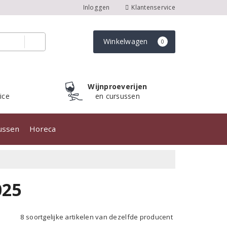
Inloggen
Klantenservice
Winkelwagen
0
Wijnproeverijen
ice
en cursussen
sussen
Horeca
025
8 soortgelijke artikelen van dezelfde producent