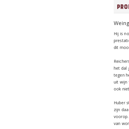
Pro
Weing
Hij is n
prestat
dit mooi
Reicher
het dal 
tegen h
uit wijn
ook nie
Huber s
zijn da
voorop. 
van won