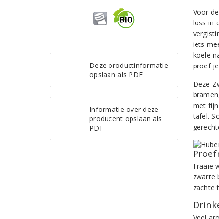
Voor de
löss in
vergisti
iets me
koele n
Deze productinformatie
proef je
opslaan als PDF
Deze Zw
bramen,
met fij
Informatie over deze
tafel. S
producent opslaan als
gerecht
PDF
Proef
Fraaie 
zwarte 
zachte 
Drinke
Veel aro