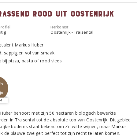
rassend rood uit Oostenrijk
rofiel
Herkomst
itig
Oostenrijk - Traisental
ptalent Markus Huber
nd, sappig en vol van smaak
k bij pizza, pasta of rood vlees
,5
jn
4
Huber behoort met zijn 50 hectaren biologisch bewerkte
den in Traisental tot de absolute top van Oostenrijk. Dit gebied
krijke bodems staat bekend om z’n witte wijnen, maar Markus
k de blauwe zweigelt perfect tot zijn recht te laten komen.