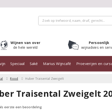
Wijnen van over
Persoonlijk
de hele wereld
wijnadvies en serv
ijn
Speciaal
Saké
Marius Wijncafé
Proeverijen en cur
al
Rood
Huber Traisental Zweigelt
ber Traisental Zweigelt 2
 als eerste een beoordeling