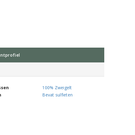
ntprofiel
ssen
100% Zweigelt
n
Bevat sulfieten