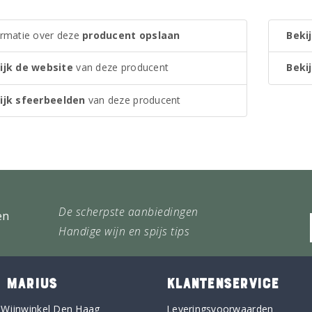
ormatie over deze
producent opslaan
Bekij
ijk de website
van deze producent
Bekij
ijk sfeerbeelden
van deze producent
De scherpste aanbiedingen
en
Handige wijn en spijs tips
 MARIUS
KLANTENSERVICE
 Wijnwinkel Den Haag
Leveringsvoorwaarden