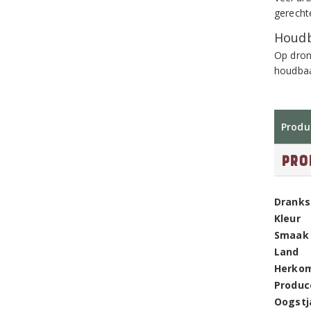
gerecht
Houdb
Op dron
houdbaa
Produ
Pro
Dranks
Kleur
Smaak
Land
Herko
Produc
Oogstj