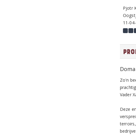
Pjotr 
Oogstj
11-04
Pro
Domai
Zo'n bee
prachti
Vader X
Deze en
verspre
terroir
bedrijve