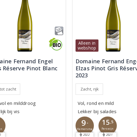
Alleen in
webshop
ine Fernand Engel
Domaine Fernand Eng
s Réserve Pinot Blanc
Elzas Pinot Gris Réser
2023
 tot zacht
Zacht, rijk
 vol en milddroog
Vol, rond en mild
ijk bij vis
Lekker bij salades
9
15
5
-
,5
Perswijn
Hamersma
jn
2
2022
2021