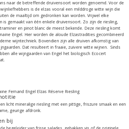
ns naar de betreffende druivensoort worden genoemd. Voor de
wijnliefhebbers is de elzas vooral een milddroge witte wijn die
uiten de maaltijd om gedronken kan worden. Vrijwel elke
n is gemaakt van één enkele druivensoort. Zo zijn de riesling,
traminer en pinot blanc de meest bekende. Deze riesling komt
aine Engel. Hier worden de aloude Elzastradities gecombineerd
erne wijntechniek. Bovendien zijn alle druiven afkomstig van
jngaarden. Dat resulteert in fraaie, zuivere witte wijnen. Sinds
bben alle wijngaarden van Engel het biologisch Ecocert
at.
notitie
 en licht mineralige riesling met een pittige, friszure smaak en een
me, geurige afdronk.
n bij
de begeleider van frisse salades, gebakken vis of de originele