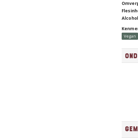
Omver
Flesin
Alcoho
Kenme
Vegan
Ond
Gem