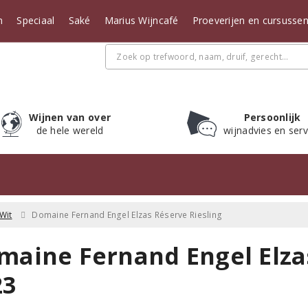
n
Speciaal
Saké
Marius Wijncafé
Proeverijen en cursusse
Wijnen van over
Persoonlijk
de hele wereld
wijnadvies en serv
Wit
Domaine Fernand Engel Elzas Réserve Riesling
maine Fernand Engel Elzas
23