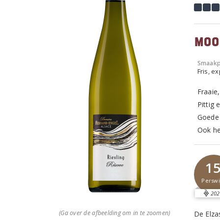
Moo
Smaakp
Fris, e
Fraaie,
Pittig 
Goede 
Ook hee
1
Perswi
202
(Ga over de afbeelding om in te zoomen)
De Elzas