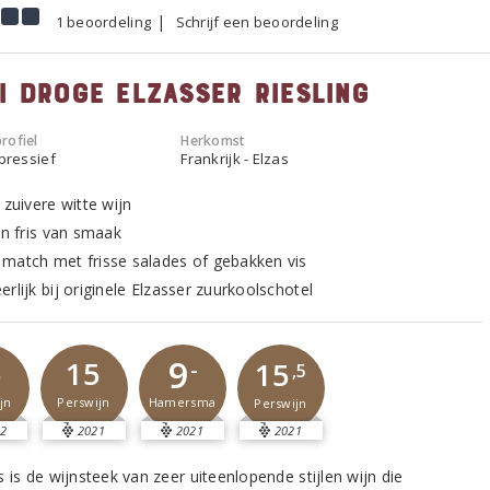
1 beoordeling
Schrijf een beoordeling
i droge Elzasser riesling
rofiel
Herkomst
xpressief
Frankrijk - Elzas
 zuivere witte wijn
en fris van smaak
match met frisse salades of gebakken vis
rlijk bij originele Elzasser zuurkoolschotel
9
5
15
15
-
,5
jn
Perswijn
Hamersma
Perswijn
2
2021
2021
2021
 is de wijnsteek van zeer uiteenlopende stijlen wijn die