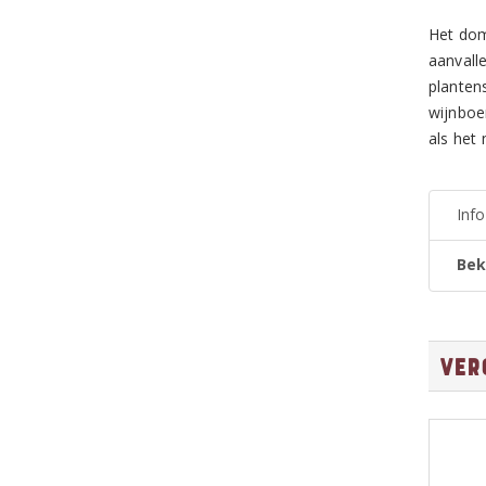
Het dom
aanvall
planten
wijnboe
als het
Inf
Bek
Ver