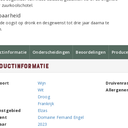
r zuurkoolschotel.
aarheid
 de oogst op dronk en desgewenst tot drie jaar daarna te
.
ctinformatie
Onderscheidingen
Beoordelingen
Produce
ductinformatie
oort
Wijn
Druivenra
Wit
Allergene
Droog
Frankrijk
mstgebied
Elzas
ent
Domaine Fernand Engel
aar
2023