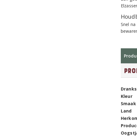
Elzasse
Houdb
Snel na
bewaren
Produ
Pro
Dranks
Kleur
Smaak
Land
Herko
Produc
Oogstj