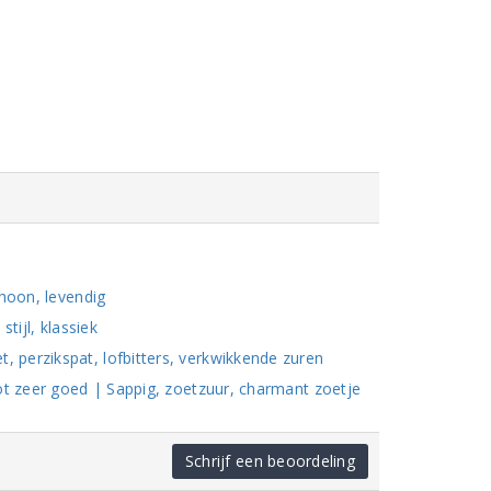
choon, levendig
tijl, klassiek
perzikspat, lofbitters, verkwikkende zuren
ot zeer goed | Sappig, zoetzuur, charmant zoetje
Schrijf een beoordeling