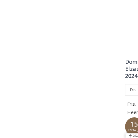
Doma
Elza
2024
Fris
Fris,
Heerl
1
Perswi
202