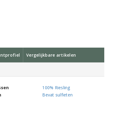
ntprofiel
Vergelijkbare artikelen
ssen
100% Riesling
n
Bevat sulfieten