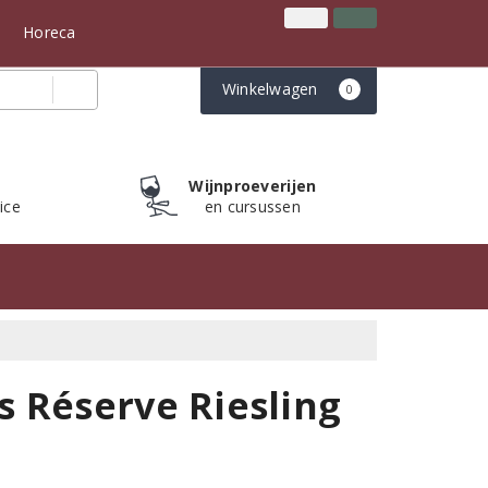
Inloggen
Klantenservice
n
Horeca
Winkelwagen
0
Wijnproeverijen
ice
en cursussen
 Réserve Riesling