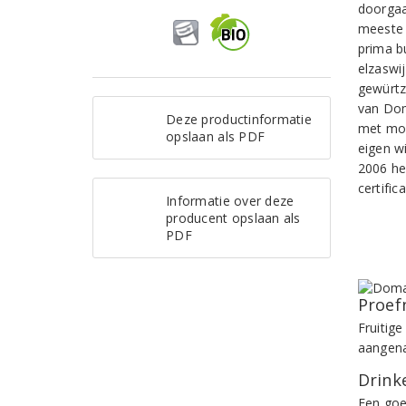
doorgaa
meeste 
prima b
elzaswij
gewürtz
van Dom
Deze productinformatie
met mod
opslaan als PDF
eigen wi
2006 he
certifica
Informatie over deze
producent opslaan als
PDF
Proef
Fruitige
aangena
Drinke
Een goe