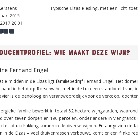
Kerssens
Typische Elzas Riesling, met een licht zoet
aar: 2015
-2017 20:01
ducentprofiel: Wie maakt deze wijn?
ne Fernand Engel
tje midden in de Elzas ligt familiebedrijf Fernand Engel. Het domei
g pand in het dorp Rorschwihr, met in de tuin een standbeeld van, i
avier is de oenoloog en verantwoordelijk voor de verkoop, dochter
ergieke familie bewerkt in totaal 62 hectare wijngaarden, waaronder
id over zeven dorpen en 190 percelen, onder andere in vier grands 
s, die tot uitdrukking komen in de diverse wijnen. En aangezien de 
n in de Elzas – veel druivenrassen verbouwt, komt er een flinke reek