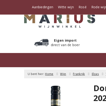
Aanbiedingen
Witte wijn
Rosé
Rode wij
Eigen import
direct van de boer
U bent hier:
Home
Wijn
Frankrijk
Elzas
Do
20