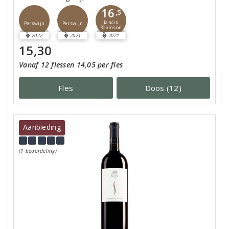
16
,5
Jancis
Perswijn
Perswijn
Robinson
2022
2021
2021
15,30
Vanaf 12 flessen 14,05 per fles
Fles
Doos (12)
Aanbieding
(1 beoordeling)