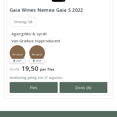
Gaia Wines Nemea Gaia S 2022
Smeuïg, rijk
Agiorgitiko & syrah
Van Griekse topproducent
Perswijn
Perswijn
2021
2020
19,50
21,70
per fles
Aanbieding
geldig
t/m 31 augustus
Fles
Doos (6)