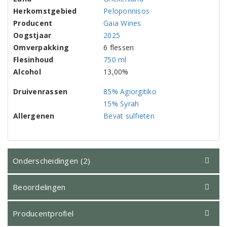
Herkomstgebied
Peloponnisos
Producent
Gaia Wines
Oogstjaar
2025
Omverpakking
6 flessen
Flesinhoud
750 ml
Alcohol
13,00%
Druivenrassen
85% Agiorgitiko
15% Syrah
Allergenen
Bevat sulfieten
Onderscheidingen (2)
Beoordelingen
Producentprofiel