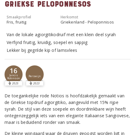
Griekse Peloponnesos
Smaakprofiel
Herkomst
Fris, fruitig
Griekenland - Peloponnisos
Van de lokale agiorgitikodruif met een klein deel syrah
Verfijnd fruitig, kruidig, soepel en sappig
Lekker bij gegrilde kip of lamsvlees
16
Jancis
Perswijn
Robinson
2025
2023
De toegankelijke rode Notios is hoofdzakelijk gemaakt van
de Griekse topdruif agiorgitiko, aangevuld met 15% rijpe
syrah. De stijl van deze soepele en doordrinkbare wijn heeft
ontegenzeggelijk iets van een elegante Italiaanse Sangiovese,
maar is beduidend ronder van smaak.
De kleine wijngaard waar de druiven geoogst worden ligt in