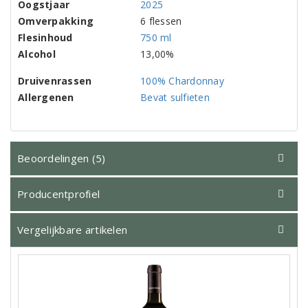
Oogstjaar
2025
Omverpakking
6 flessen
Flesinhoud
750 ml
Alcohol
13,00%
Druivenrassen
100% Chardonnay
Allergenen
Bevat sulfieten
Beoordelingen (5)
Producentprofiel
Vergelijkbare artikelen