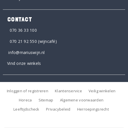
CONTACT
070 36 33 100
070 21 92 550
(wijncafé)
info@mariuswijn.nl
Vind onze winkels
Inloggen of registreren
Klantenservice
Veilig winkelen
Horeca
Sitemap
Algemene voorwaarden
Leeftijdscheck
Privacybeleid
Herroepingsrecht