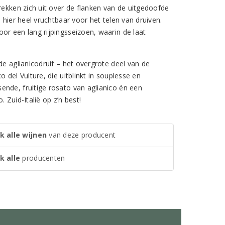
rekken zich uit over de flanken van de uitgedoofde
 hier heel vruchtbaar voor het telen van druiven.
or een lang rijpingsseizoen, waarin de laat
de aglianicodruif – het overgrote deel van de
 del Vulture, die uitblinkt in souplesse en
ende, fruitige rosato van aglianico én een
 Zuid-Italië op z’n best!
k alle wijnen
van deze producent
k alle
producenten