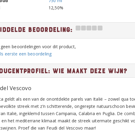
houd
750 ml
l
12,50%
iddelde beoordeling:
n geen beoordelingen voor dit product,
ls eerste een beoordeling
ducentprofiel: Wie maakt deze wijn?
 del Vescovo
ta geldt als een van de onontdekte parels van Italië – zowel qua to
evolkte streek met z’n schitterende, ongerepte natuurschoon bevin
van Italië, ingeklemd tussen Campania, Calabria en Puglia. De combi
en het mediterrane klimaat maakt de streek uitermate geschikt voo
itswijnen. Proef die van Feudi del Vescovo maar!