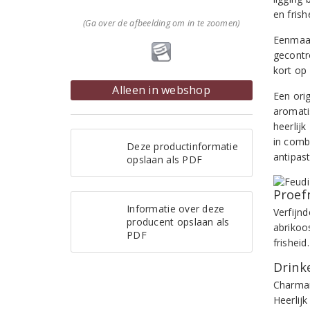
en frish
(Ga over de afbeelding om in te zoomen)
Eenmaal
gecontro
kort op 
Alleen in webshop
Een orig
aromati
heerlijk
in combi
Deze productinformatie
antipast
opslaan als PDF
Proef
Informatie over deze
Verfijn
producent opslaan als
abrikoo
PDF
frishei
Drinke
Charmant
Heerlij