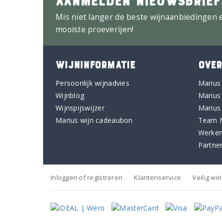
Mis niet langer de beste wijnaanbiedingen 
mooiste proeverijen!
WIJNINFORMATIE
OVER
Persoonlijk wijnadvies
Marius
Wijnblog
Marius
Wijnspijswijzer
Marius
Marius wijn cadeaubon
Team 
Werken
Partne
Inloggen of registreren
Klantenservice
Veilig wi