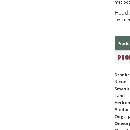
met bot
Houdb
Op z’n m
Produ
Pro
Dranks
Kleur
Smaak
Land
Herko
Produc
Oogstj
Omver