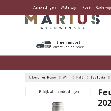
Aanbiedingen
Witte wijn
Rosé
Rode wij
Eigen import
direct van de boer
U bent hier:
Home
Wijn
Italië
Basilicata
Feu
Bekijk alle aanbiedingen
20