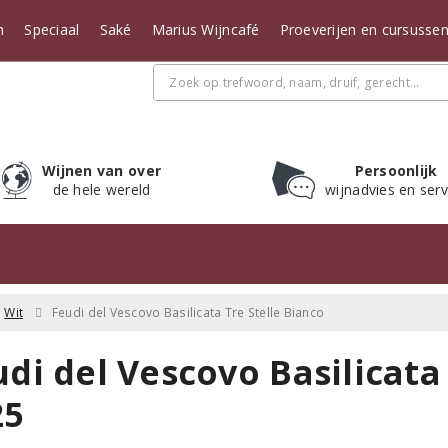
n
Speciaal
Saké
Marius Wijncafé
Proeverijen en cursusse
Wijnen van over
Persoonlijk
de hele wereld
wijnadvies en serv
Wit
Feudi del Vescovo Basilicata Tre Stelle Bianco
di del Vescovo Basilicata
25