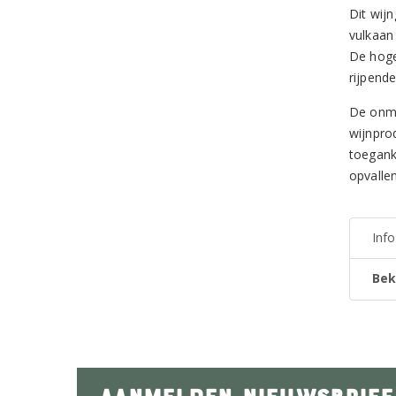
Dit wij
vulkaan 
De hoge
rijpende
De onmi
wijnprod
toegank
opvallen
Inf
Bek
AANMELDEN NIEUWSBRIEF