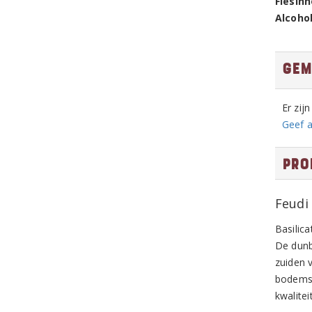
Flesin
Alcoho
Gem
Er zij
Geef a
Pro
Feudi
Basilica
De dunb
zuiden 
bodems 
kwalite