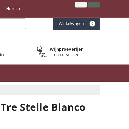
Inloggen
Klantenservice
n
Horeca
Winkelwagen
0
Wijnproeverijen
ice
en cursussen
 Tre Stelle Bianco