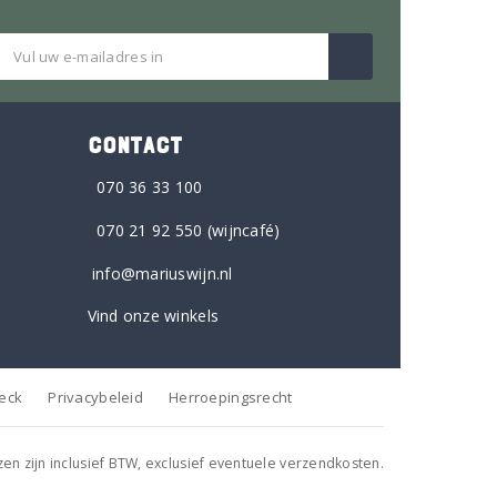
CONTACT
070 36 33 100
070 21 92 550
(wijncafé)
info@mariuswijn.nl
Vind onze winkels
heck
Privacybeleid
Herroepingsrecht
jzen zijn inclusief BTW, exclusief eventuele verzendkosten.