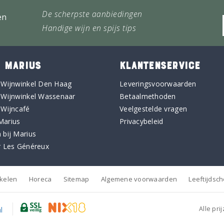
De scherpste aanbiedingen
en
Handige wijn en spijs tips
 MARIUS
KLANTENSERVICE
 Wijnwinkel Den Haag
Leveringsvoorwaarden
 Wijnwinkel Wassenaar
Betaalmethoden
 Wijncafé
Veelgestelde vragen
Marius
Privacybeleid
 bij Marius
r Les Généreux
nkelen
Horeca
Sitemap
Algemene voorwaarden
Leeftijdsc
Alle pri