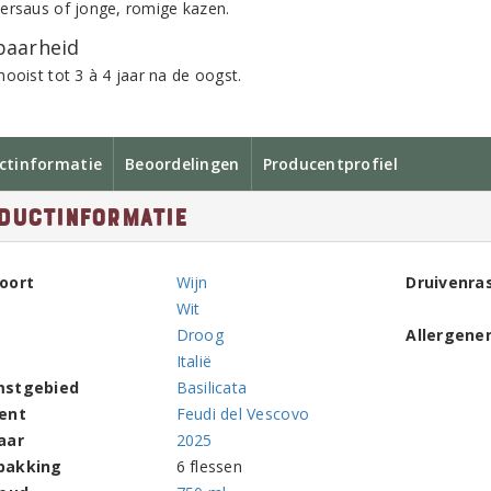
ersaus of jonge, romige kazen.
aarheid
ooist tot 3 à 4 jaar na de oogst.
ctinformatie
Beoordelingen
Producentprofiel
ductinformatie
oort
Wijn
Druivenra
Wit
Droog
Allergene
Italië
mstgebied
Basilicata
ent
Feudi del Vescovo
aar
2025
pakking
6 flessen