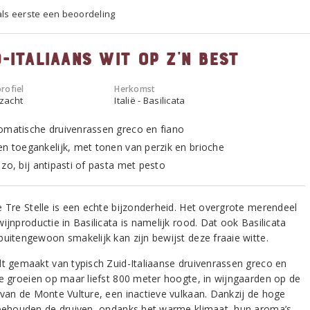
 als eerste een beoordeling
-Italiaans wit op z’n best
rofiel
Herkomst
 zacht
Italië - Basilicata
omatische druivenrassen greco en fiano
en toegankelijk, met tonen van perzik en brioche
zo, bij antipasti of pasta met pesto
e Tre Stelle is een echte bijzonderheid. Het overgrote merendeel
ijnproductie in Basilicata is namelijk rood. Dat ook Basilicata
buitengewoon smakelijk kan zijn bewijst deze fraaie witte.
dt gemaakt van typisch Zuid-Italiaanse druivenrassen greco en
Ze groeien op maar liefst 800 meter hoogte, in wijngaarden op de
 van de Monte Vulture, een inactieve vulkaan. Dankzij de hoge
 behouden de druiven, ondanks het warme klimaat, hun aroma’s