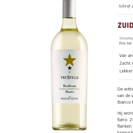
Schrijf
Zuid
Smaakp
Fris tot
Van ar
Zacht 
Lekker 
De witt
van de w
Bianco 
Hij wor
fiano. 
flanken
ligging