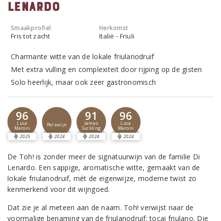
Lenardo
Smaakprofiel
Herkomst
Fris tot zacht
Italië - Friuli
Charmante witte van de lokale friulanodruif
Met extra vulling en complexiteit door rijping op de gisten
Solo heerlijk, maar ook zeer gastronomisch
96
91
96
Luca
James
Luca
Perswijn
Maroni
Suckling
Maroni
2025
2024
2024
2024
De Toh! is zonder meer de signatuurwijn van de familie Di
Lenardo. Een sappige, aromatische witte, gemaakt van de
lokale friulanodruif, mét de eigenwijze, moderne twist zo
kenmerkend voor dit wijngoed.
Dat zie je al meteen aan de naam. Toh! verwijst naar de
voormalige benaming van de friulanodruif: tocai friulano. Die