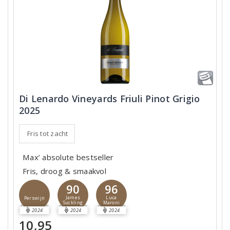
Di Lenardo Vineyards Friuli Pinot Grigio
2025
Fris tot zacht
Max’ absolute bestseller
Fris, droog & smaakvol
90
96
James
Luca
Perswijn
Suckling
Maroni
2024
2024
2024
10,95