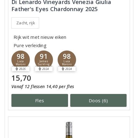
Di Lenardo Vineyards Venezia Giulia
Father's Eyes Chardonnay 2025
Zacht, rijk
Rijk wit met nieuw eiken
Pure verleiding
98
91
98
Luca
James
Luca
Maroni
Suckling
Maroni
2025
2024
2024
15,70
Vanaf 12 flessen 14,40 per fles
Fles
Doos (6)