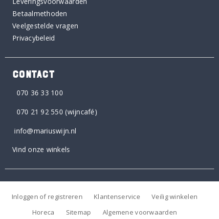
Leveringsvoorwaarden
Betaalmethoden
Veelgestelde vragen
Privacybeleid
CONTACT
070 36 33 100
070 21 92 550
(wijncafé)
info@mariuswijn.nl
Vind onze winkels
Inloggen of registreren
Klantenservice
Veilig winkelen
Horeca
Sitemap
Algemene voorwaarden