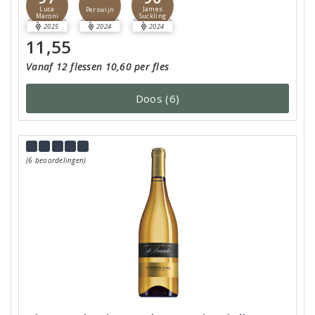
Luca
James
Perswijn
Maroni
Suckling
2025
2024
2024
11,55
Vanaf 12 flessen 10,60 per fles
Doos (6)
(6 beoordelingen)