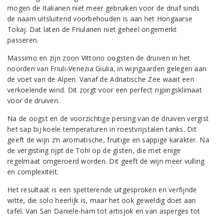
mogen de Italianen niet meer gebruiken voor de druif sinds
de naam uitsluitend voorbehouden is aan het Hongaarse
Tokaj. Dat laten de Friulanen niet geheel ongemerkt
passeren.
Massimo en zijn zoon Vittorio oogsten de druiven in het
noorden van Friuli-Venezia Giulia, in wijngaarden gelegen aan
de voet van de Alpen. Vanaf de Adriatische Zee waait een
verkoelende wind. Dit zorgt voor een perfect rijpingsklimaat
voor de druiven.
Na de oogst en de voorzichtige persing van de druiven vergist
het sap bij koele temperaturen in roestvrijstalen tanks. Dit
geeft de wijn z’n aromatische, fruitige en sappige karakter. Na
de vergisting rijpt de Toh! op de gisten, die met enige
regelmaat omgeroerd worden. Dit geeft de wijn meer vulling
en complexiteit.
Het resultaat is een spetterende uitgesproken en verfijnde
witte, die solo heerlijk is, maar het ook geweldig doet aan
tafel. Van San Daniele-ham tot artisjok en van asperges tot