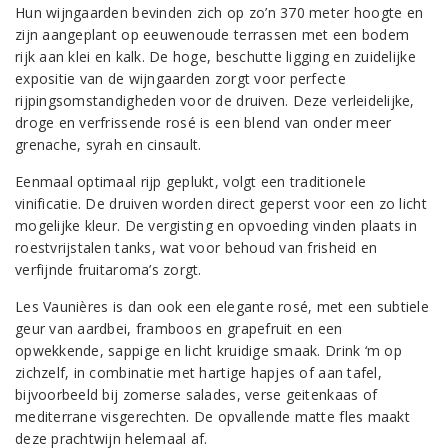
Hun wijngaarden bevinden zich op zo’n 370 meter hoogte en
zijn aangeplant op eeuwenoude terrassen met een bodem
rijk aan klei en kalk. De hoge, beschutte ligging en zuidelijke
expositie van de wijngaarden zorgt voor perfecte
rijpingsomstandigheden voor de druiven. Deze verleidelijke,
droge en verfrissende rosé is een blend van onder meer
grenache, syrah en cinsault.
Eenmaal optimaal rijp geplukt, volgt een traditionele
vinificatie. De druiven worden direct geperst voor een zo licht
mogelijke kleur. De vergisting en opvoeding vinden plaats in
roestvrijstalen tanks, wat voor behoud van frisheid en
verfijnde fruitaroma’s zorgt.
Les Vaunières is dan ook een elegante rosé, met een subtiele
geur van aardbei, framboos en grapefruit en een
opwekkende, sappige en licht kruidige smaak. Drink ‘m op
zichzelf, in combinatie met hartige hapjes of aan tafel,
bijvoorbeeld bij zomerse salades, verse geitenkaas of
mediterrane visgerechten. De opvallende matte fles maakt
deze prachtwijn helemaal af.