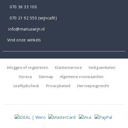
070 36 33 100
070 21 92 550
(wijncafé)
info@mariuswijn.nl
Vind onze winkels
Inloggen of registreren
Klantenservice
Veilig winkelen
Horeca
Sitemap
Algemene voorwaarden
Leeftijdscheck
Privacybeleid
Herroepingsrecht