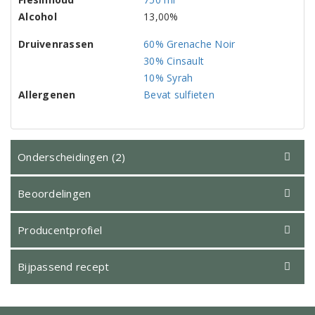
Alcohol
13,00%
Druivenrassen
60% Grenache Noir
30% Cinsault
10% Syrah
Allergenen
Bevat sulfieten
Onderscheidingen (2)
Beoordelingen
Producentprofiel
Bijpassend recept