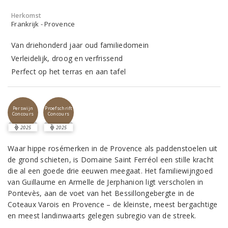
Herkomst
Frankrijk - Provence
Van driehonderd jaar oud familiedomein
Verleidelijk, droog en verfrissend
Perfect op het terras en aan tafel
Perswijn
Proefschrift
Concours
Concours
2025
2025
Waar hippe rosémerken in de Provence als paddenstoelen uit
de grond schieten, is Domaine Saint Ferréol een stille kracht
die al een goede drie eeuwen meegaat. Het familiewijngoed
van Guillaume en Armelle de Jerphanion ligt verscholen in
Pontevès, aan de voet van het Bessillongebergte in de
Coteaux Varois en Provence – de kleinste, meest bergachtige
en meest landinwaarts gelegen subregio van de streek.