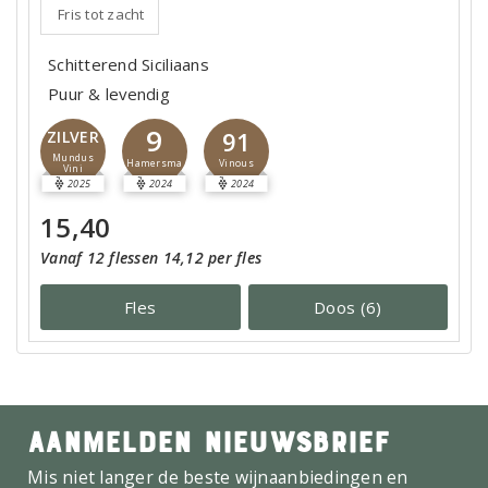
Fris tot zacht
Schitterend Siciliaans
Puur & levendig
9
91
ZILVER
Mundus
Hamersma
Vinous
Vini
2025
2024
2024
15,40
Vanaf 12 flessen 14,12 per fles
Fles
Doos (6)
AANMELDEN NIEUWSBRIEF
Mis niet langer de beste wijnaanbiedingen en