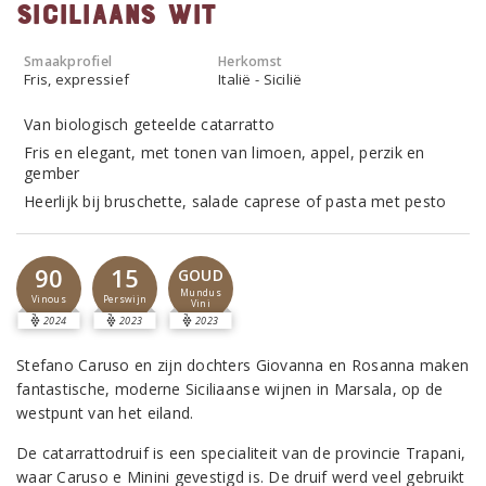
Siciliaans wit
Smaakprofiel
Herkomst
Fris, expressief
Italië - Sicilië
Van biologisch geteelde catarratto
Fris en elegant, met tonen van limoen, appel, perzik en
gember
Heerlijk bij bruschette, salade caprese of pasta met pesto
90
15
GOUD
Mundus
Vinous
Perswijn
Vini
2024
2023
2023
Stefano Caruso en zijn dochters Giovanna en Rosanna maken
fantastische, moderne Siciliaanse wijnen in Marsala, op de
westpunt van het eiland.
De catarrattodruif is een specialiteit van de provincie Trapani,
waar Caruso e Minini gevestigd is. De druif werd veel gebruikt