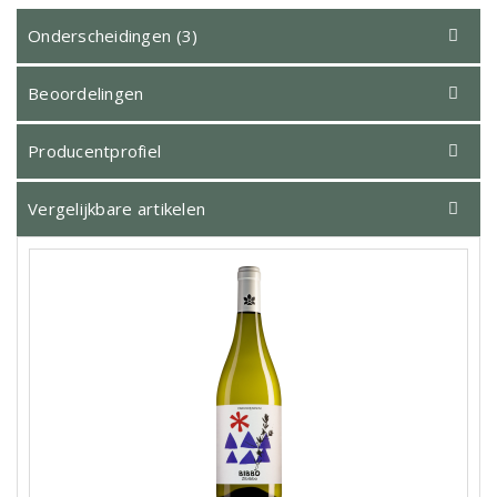
Onderscheidingen (3)
Beoordelingen
Producentprofiel
Vergelijkbare artikelen