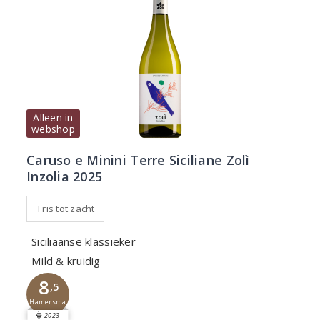
Alleen in
webshop
Caruso e Minini Terre Siciliane Zolì
Inzolia 2025
Fris tot zacht
Siciliaanse klassieker
Mild & kruidig
8
,5
Hamersma
2023