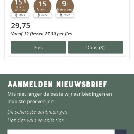
15
9
,5
15
-
Jancis
Hamersma
Perswijn
Robinson
2023
2022
2022
29,75
Vanaf 12 flessen 27,30 per fles
Fles
Doos (3)
AANMELDEN NIEUWSBRIEF
Mis niet langer de beste wijnaanbiedingen en
mooiste proeverijen!
De scherpste aanbiedingen
Handige wijn en spijs tips