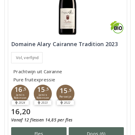
Domaine Alary Cairanne Tradition 2023
Vol, verfijnd
Prachtwijn uit Cairanne
Pure fruitexpressie
16
15
15
,5
,5
,5
Jancis
Jancis
Perswijn
Robinson
Robinson
2024
2023
2022
16,20
Vanaf 12 flessen 14,85 per fles
Fles
Doos (6)