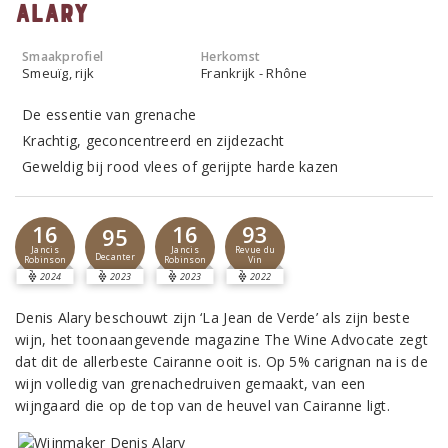
Alary
Smaakprofiel
Herkomst
Smeuïg, rijk
Frankrijk - Rhône
De essentie van grenache
Krachtig, geconcentreerd en zijdezacht
Geweldig bij rood vlees of gerijpte harde kazen
16
16
93
95
Jancis
Jancis
Revue du
Decanter
Robinson
Robinson
Vin
2024
2023
2023
2022
Denis Alary beschouwt zijn ‘La Jean de Verde’ als zijn beste
wijn, het toonaangevende magazine The Wine Advocate zegt
dat dit de allerbeste Cairanne ooit is. Op 5% carignan na is de
wijn volledig van grenachedruiven gemaakt, van een
wijngaard die op de top van de heuvel van Cairanne ligt.