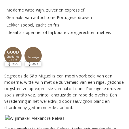
Moderne witte wijn, zuiver en expressief
Gemaakt van autochtone Portugese druiven
Lekker soepel, zacht en fris
Ideaal als aperitief of bij koude voorgerechten met vis
GOUD
Citadelles
Perswijn
du Vin
2025
2023
Segredos de São Miguel is een mooi voorbeeld van een
moderne, witte wijn met de zuiverheid van een rijpe, gezonde
oogst en volop expressie van autochtone Portugese druiven
zoals antão vaz, arinto, encruzado en rabo de ovelha. Een
verademing in het wereldwijd door sauvignon blanc en
chardonnay gedomineerde aanbod.
De wijnmaker is Alexandre Relvas, technisch geschoold in