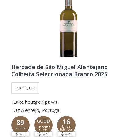
Herdade de São Miguel Alentejano
Colheita Seleccionada Branco 2025
Zacht, rijk
Luxe houtgerijpt wit
Uit Alentejo, Portugal
16
89
GOUD
Jancis
Citadelles
Vinum
Robinson
du Vin
2025
2025
2023