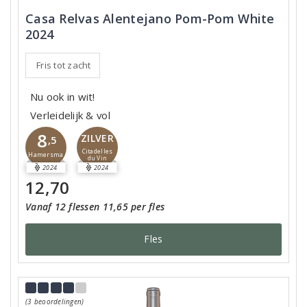
Casa Relvas Alentejano Pom-Pom White
2024
Fris tot zacht
Nu ook in wit!
Verleidelijk & vol
8
ZILVER
,5
Citadelles
Hamersma
du Vin
2024
2024
12,70
Vanaf 12 flessen 11,65 per fles
Fles
(3 beoordelingen)