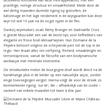
uitstekend voorbeeld van deze mini-appellation, met een
prachtige, romige structuur en smaakfrisheid. Mede door de
wel dertig maanden durende rijping op gistcellen, de
bâtonnage en het lage rendement in de wijngaarden kan deze
wijn tot wel 10 jaar na de oogst rijpen in de fles.
Dankzij wijnmakers zoals Rémy Branger en Gwénaëlle Croix
is goede Muscadet een van de beste tips voor liefhebbers van
elegante en frisse ‘koel-klimaat’wijnen. Hun Domaine de la
Pépière behoort volgens de schrijvende pers tot de top in de
regio. Hier draait alles om verfijning, frisheid, smaaklengte en
terroirexpressie, vanuit de filosofie van een biodynamische
werkwijze met minimale interventie.
De streekunieke melon de bourgogne-druif wordt direct na de
handmatige pluk in de kelder op een natuurlijke wijze, zonder
enige toevoegingen vergist. Hierna volgt de voor de streek zo
kenmerkende rijping ‘sur lie’, die – afhankelijk van de cuvée –
varieert van enkele maanden tot twee à drie jaar.