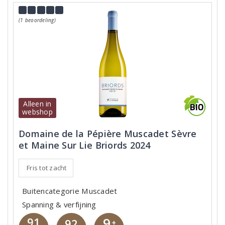
(1 beoordeling)
Alleen in
webshop
Domaine de la Pépière Muscadet Sèvre
et Maine Sur Lie Briords 2024
Fris tot zacht
Buitencategorie Muscadet
Spanning & verfijning
9
91
92
+