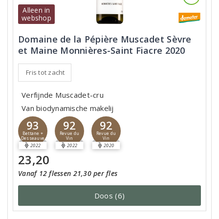
Alleen in
webshop
Domaine de la Pépière Muscadet Sèvre
et Maine Monnières-Saint Fiacre 2020
Fris tot zacht
Verfijnde Muscadet-cru
Van biodynamische makelij
93
92
92
Bettane +
Revue du
Revue du
Desseauve
Vin
Vin
2022
2022
2020
23,20
Vanaf 12 flessen 21,30 per fles
Doos (6)