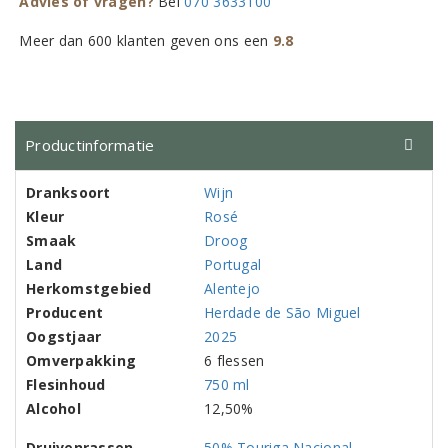
Advies of vragen?
Bel
070 3633100
Meer dan 600 klanten geven ons een
9.8
Productinformatie
Dranksoort
Wijn
Kleur
Rosé
Smaak
Droog
Land
Portugal
Herkomstgebied
Alentejo
Producent
Herdade de São Miguel
Oogstjaar
2025
Omverpakking
6 flessen
Flesinhoud
750 ml
Alcohol
12,50%
Druivenrassen
50% Touriga Nacional