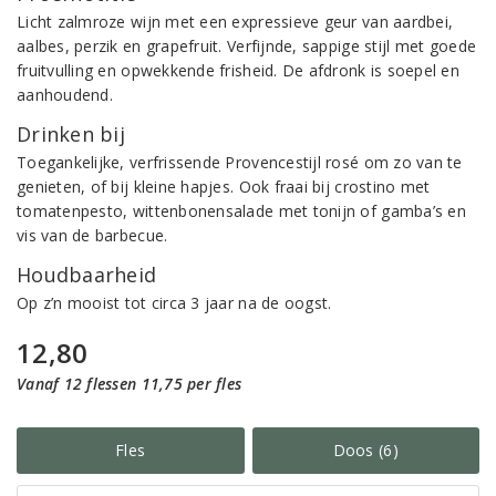
Licht zalmroze wijn met een expressieve geur van aardbei,
aalbes, perzik en grapefruit. Verfijnde, sappige stijl met goede
fruitvulling en opwekkende frisheid. De afdronk is soepel en
aanhoudend.
Drinken bij
Toegankelijke, verfrissende Provencestijl rosé om zo van te
genieten, of bij kleine hapjes. Ook fraai bij crostino met
tomatenpesto, wittenbonensalade met tonijn of gamba’s en
vis van de barbecue.
Houdbaarheid
Op z’n mooist tot circa 3 jaar na de oogst.
12,80
Vanaf 12 flessen 11,75 per fles
Fles
Doos (6)