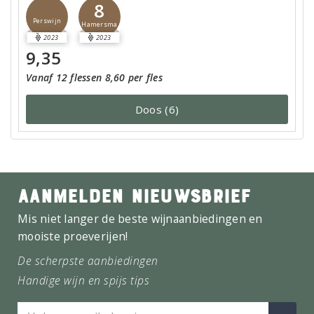
8
Perswijn
Hamersma
2023
2023
9,35
Vanaf 12 flessen 8,60 per fles
Doos (6)
AANMELDEN NIEUWSBRIEF
Mis niet langer de beste wijnaanbiedingen en
mooiste proeverijen!
De scherpste aanbiedingen
Handige wijn en spijs tips