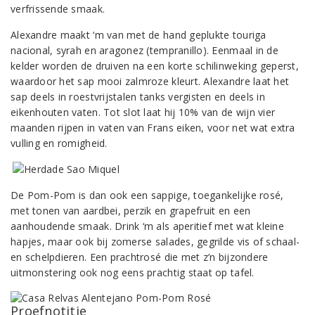
verfrissende smaak.
Alexandre maakt ‘m van met de hand geplukte touriga
nacional, syrah en aragonez (tempranillo). Eenmaal in de
kelder worden de druiven na een korte schilinweking geperst,
waardoor het sap mooi zalmroze kleurt. Alexandre laat het
sap deels in roestvrijstalen tanks vergisten en deels in
eikenhouten vaten. Tot slot laat hij 10% van de wijn vier
maanden rijpen in vaten van Frans eiken, voor net wat extra
vulling en romigheid.
De Pom-Pom is dan ook een sappige, toegankelijke rosé,
met tonen van aardbei, perzik en grapefruit en een
aanhoudende smaak. Drink ‘m als aperitief met wat kleine
hapjes, maar ook bij zomerse salades, gegrilde vis of schaal-
en schelpdieren. Een prachtrosé die met z’n bijzondere
uitmonstering ook nog eens prachtig staat op tafel.
Proefnotitie