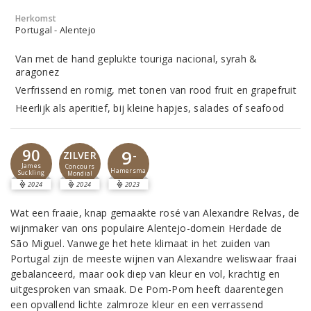
Herkomst
Portugal - Alentejo
Van met de hand geplukte touriga nacional, syrah &
aragonez
Verfrissend en romig, met tonen van rood fruit en grapefruit
Heerlijk als aperitief, bij kleine hapjes, salades of seafood
90
9
-
ZILVER
James
Concours
Hamersma
Suckling
Mondial
2024
2024
2023
Wat een fraaie, knap gemaakte rosé van Alexandre Relvas, de
wijnmaker van ons populaire Alentejo-domein Herdade de
São Miguel. Vanwege het hete klimaat in het zuiden van
Portugal zijn de meeste wijnen van Alexandre weliswaar fraai
gebalanceerd, maar ook diep van kleur en vol, krachtig en
uitgesproken van smaak. De Pom-Pom heeft daarentegen
een opvallend lichte zalmroze kleur en een verrassend