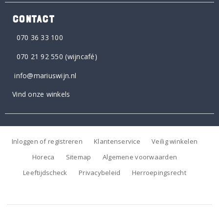
CONTACT
070 36 33 100
070 21 92 550
(wijncafé)
info@mariuswijn.nl
Vind onze winkels
Inloggen of registreren
Klantenservice
Veilig winkelen
Horeca
Sitemap
Algemene voorwaarden
Leeftijdscheck
Privacybeleid
Herroepingsrecht