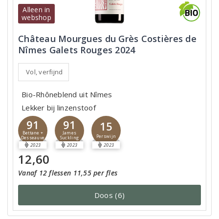
Alleen in
webshop
Château Mourgues du Grès Costières de
Nîmes Galets Rouges 2024
Vol, verfijnd
Bio-Rhôneblend uit Nîmes
Lekker bij linzenstoof
91
91
15
Bettane +
James
Perswijn
Desseauve
Suckling
2023
2023
2023
12,60
Vanaf 12 flessen 11,55 per fles
Doos (6)