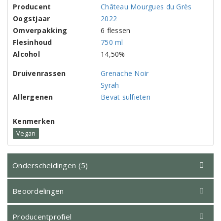
Producent
Château Mourgues du Grès
Oogstjaar
2022
Omverpakking
6 flessen
Flesinhoud
750 ml
Alcohol
14,50%
Druivenrassen
Grenache Noir
Syrah
Allergenen
Bevat sulfieten
Kenmerken
Vegan
Onderscheidingen (5)
Beoordelingen
Producentprofiel