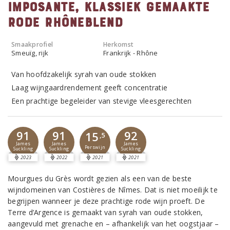
Imposante, klassiek gemaakte
rode Rhôneblend
Smaakprofiel
Herkomst
Smeuïg, rijk
Frankrijk - Rhône
Van hoofdzakelijk syrah van oude stokken
Laag wijngaardrendement geeft concentratie
Een prachtige begeleider van stevige vleesgerechten
91
91
92
15
,5
James
James
James
Perswijn
Suckling
Suckling
Suckling
2023
2022
2021
2021
Mourgues du Grès wordt gezien als een van de beste
wijndomeinen van Costières de Nîmes. Dat is niet moeilijk te
begrijpen wanneer je deze prachtige rode wijn proeft. De
Terre d’Argence is gemaakt van syrah van oude stokken,
aangevuld met grenache en – afhankelijk van het oogstjaar –