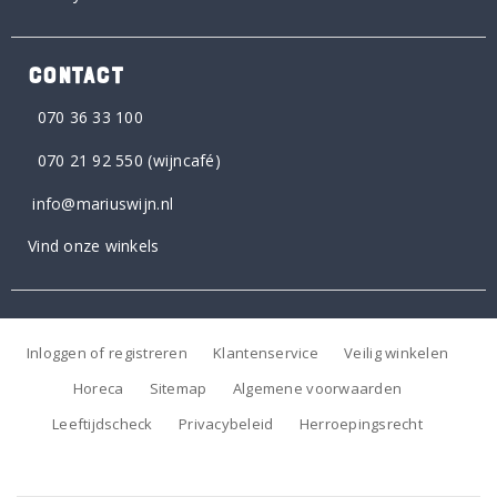
CONTACT
070 36 33 100
070 21 92 550
(wijncafé)
info@mariuswijn.nl
Vind onze winkels
Inloggen of registreren
Klantenservice
Veilig winkelen
Horeca
Sitemap
Algemene voorwaarden
Leeftijdscheck
Privacybeleid
Herroepingsrecht