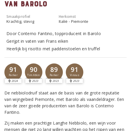
van Barolo
Smaakprofiel
Herkomst
Krachtig, stevig
Italië - Piemonte
Door Conterno Fantino, topproducent in Barolo
Gerijpt in vaten van Frans eiken
Heerlijk bij risotto met paddenstoelen en truffel
91
90
89
91
Parker
Tim Atkin
Parker
Vinous
2024
2023
2023
2023
De nebbiolodruif staat aan de basis van de grote reputatie
van wijngebied Piemonte, met Barolo als vaandeldrager. Een
van de zeer goede producenten van Barolo is Conterno
Fantino.
Zij maken een prachtige Langhe Nebbiolo, een wijn voor
mensen die niet zo lang willen wachten op het rijpen van een