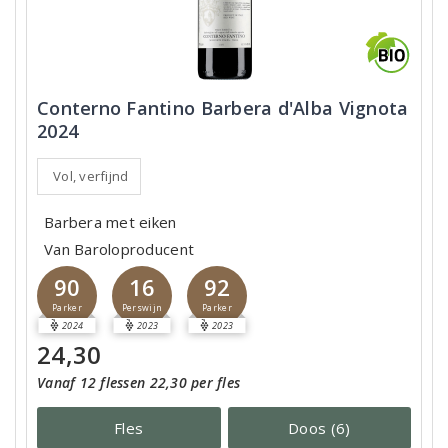
Conterno Fantino Barbera d'Alba Vignota
2024
Vol, verfijnd
Barbera met eiken
Van Baroloproducent
90
16
92
Parker
Perswijn
Parker
2024
2023
2023
24,30
Vanaf 12 flessen 22,30 per fles
Fles
Doos (6)