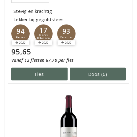
Stevig en krachtig
Lekker bij gegrild vlees
17
94
93
Jancis
Parker
Decanter
Robinson
2022
2022
2022
95,65
Vanaf 12 flessen 87,70 per fles
Fles
Doos (6)