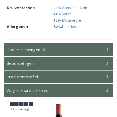
Druivenrassen
44% Grenache Noir
44% Syrah
12% Mourvèdre
Allergenen
Bevat sulfieten
Onderscheidingen (8)
Beoordelingen
Producentprofiel
Vergelijkbare artikelen
(1 beoordeling)