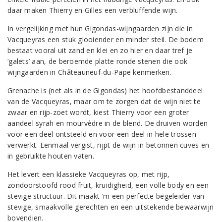
daar maken Thierry en Gilles een verbluffende wijn.
In vergelijking met hun Gigondas-wijngaarden zijn die in
Vacqueyras een stuk glooiender en minder steil. De bodem
bestaat vooral uit zand en klei en zo hier en daar tref je
‘galets’ aan, de beroemde platte ronde stenen die ook
wijngaarden in Châteauneuf-du-Pape kenmerken.
Grenache is (net als in de Gigondas) het hoofdbestanddeel
van de Vacqueyras, maar om te zorgen dat de wijn niet te
zwaar en rijp-zoet wordt, kiest Thierry voor een groter
aandeel syrah en mourvèdre in de blend. De druiven worden
voor een deel ontsteeld en voor een deel in hele trossen
verwerkt. Eenmaal vergist, rijpt de wijn in betonnen cuves en
in gebruikte houten vaten.
Het levert een klassieke Vacqueyras op, met rijp,
zondoorstoofd rood fruit, kruidigheid, een volle body en een
stevige structuur. Dit maakt ‘m een perfecte begeleider van
stevige, smaakvolle gerechten en een uitstekende bewaarwijn
bovendien.