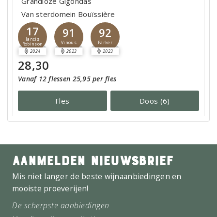
Grandioze Gigondas
Van sterdomein Bouïssière
17
91
92
Jancis
Vinous
Parker
Robinson
2024
2023
2023
28,30
Vanaf 12 flessen 25,95 per fles
Fles
Doos (6)
AANMELDEN NIEUWSBRIEF
Mis niet langer de beste wijnaanbiedingen en
mooiste proeverijen!
De scherpste aanbiedingen