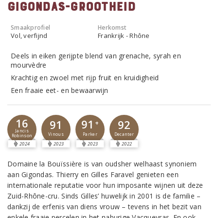
Gigondas-grootheid
Smaakprofiel
Herkomst
Vol, verfijnd
Frankrijk - Rhône
Deels in eiken gerijpte blend van grenache, syrah en
mourvèdre
Krachtig en zwoel met rijp fruit en kruidigheid
Een fraaie eet- en bewaarwijn
16
91
91
92
+
Jancis
Parker
Vinous
Decanter
Robinson
2024
2023
2023
2022
Domaine la Bouïssière is van oudsher welhaast synoniem
aan Gigondas. Thierry en Gilles Faravel genieten een
internationale reputatie voor hun imposante wijnen uit deze
Zuid-Rhône-cru. Sinds Gilles’ huwelijk in 2001 is de familie –
dankzij de erfenis van diens vrouw – tevens in het bezit van
enkele fraaie percelen in het naburige Vacqueyras. En ook