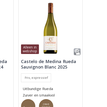
Alleen in
webshop
eda
Castelo de Medina Rueda
24
Sauvignon Blanc 2025
Fris, expressief
Uitbundige Rueda
Zuiver en smaakvol
CINVE
Contest