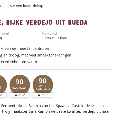
 als eerste een beoordeling
e, rijke Verdejo uit Rueda
rofiel
Herkomst
ijk
Spanje - Rueda
t van de meest rijpe druiven
ig en droog, met veel smaakschakeringen
t in eikenhouten vaten
90
90
Wine
jn
Guía Peñín
Enthusiast
2
2022
2021
 Fermentado en Barrica van het Spaanse Castelo de Medina
ert wijnmaakster Sara Ramon de beste kwaliteit verdejo uit haar