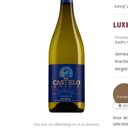
Schrijf
Lux
Smaakp
Zacht, r
Gemaak
Kracht
Vergis
Perswi
202
Voor de
selecte
(Ga over de afbeelding om in te zoomen)