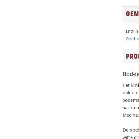
Gem
Er zij
Geef a
Pro
Bodeg
Het kli
vlakte 
bodems.
nachten
Medina,
De bode
witte d