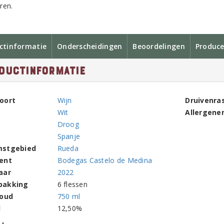
ren.
ctinformatie
Onderscheidingen
Beoordelingen
Produce
ductinformatie
oort
Wijn
Druivenra
Wit
Allergene
Droog
Spanje
mstgebied
Rueda
ent
Bodegas Castelo de Medina
aar
2022
pakking
6 flessen
houd
750 ml
l
12,50%