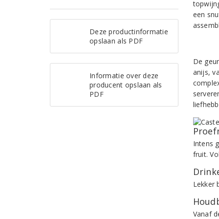
topwijn
een snuf
assembl
Deze productinformatie
opslaan als PDF
De geur 
anijs, v
Informatie over deze
complex.
producent opslaan als
servere
PDF
liefheb
Proef
Intens 
fruit. 
Drinke
Lekker b
Houdb
Vanaf d