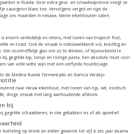
gaarden in Rueda. Voor extra geur- en smaakexpressie voegt ze
je sauvignon blanc toe. Vervolgens vergist en rijpt de
age zes maanden in nieuwe, kleine eikenhouten vaten.
is enorm verleidelijk en intens, met tonen van tropisch fruit,
anille en toast. Ook de smaak is indrukwekkend: vol, krachtig en
 Een voortreffelijk glas om zo te drinken, of bijvoorbeeld te
n bij gegrilde kip, tonijn en romige pasta. Een absolute must voor
bers van volle witte wijn met een verfijnde houtdosage.
notitie
geurend naar nieuw eikenhout, met tonen van rijp, wit, exotisch
Volle, droge smaak met lang aanhoudende afdronk.
n bij
ij gegrilde schaaldieren, in olie gebakken vis of als aperitief.
aarheid
e botteling op dronk en indien gewenst tot vijf à zes jaar daarna