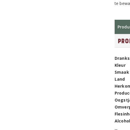
te bewa
Produ
Pro
Dranks
Kleur
Smaak
Land
Herko
Produc
Oogstj
Omver
Flesin
Alcoho