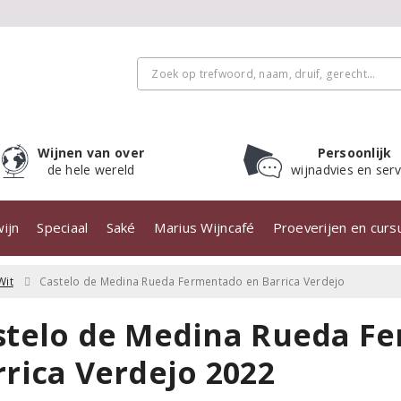
Wijnen van over
Persoonlijk
de hele wereld
wijnadvies en serv
ijn
Speciaal
Saké
Marius Wijncafé
Proeverijen en cur
Wit
Castelo de Medina Rueda Fermentado en Barrica Verdejo
stelo de Medina Rueda F
rrica Verdejo 2022