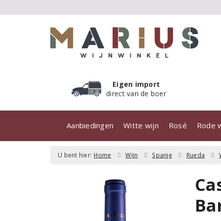
Eigen import
direct van de boer
Aanbiedingen
Witte wijn
Rosé
Rode w
U bent hier:
Home
Wijn
Spanje
Rueda
Ca
Ba