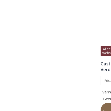
Allee
webs
Cast
Verd
Fris
Verr
Twee