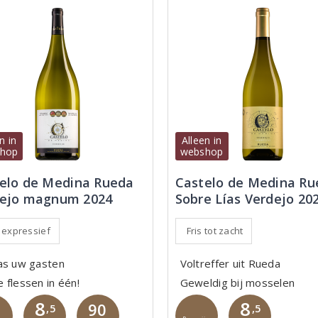
n in
Alleen in
hop
webshop
elo de Medina Rueda
Castelo de Medina Ru
ejo magnum 2024
Sobre Lías Verdejo 20
, expressief
Fris tot zacht
as uw gasten
Voltreffer uit Rueda
 flessen in één!
Geweldig bij mosselen
8
8
90
,5
,5