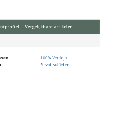
ntprofiel
Vergelijkbare artikelen
ssen
100% Verdejo
n
Bevat sulfieten