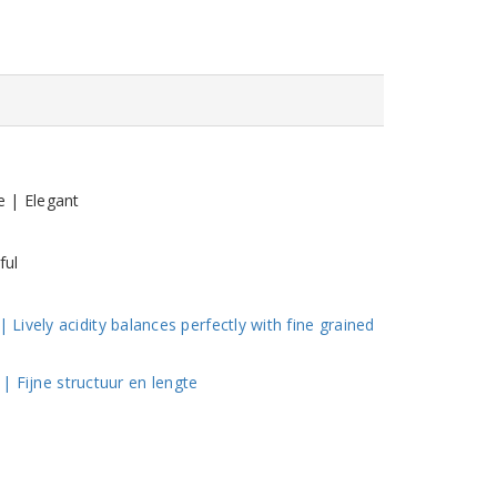
e | Elegant
ful
ively acidity balances perfectly with fine grained
 | Fijne structuur en lengte