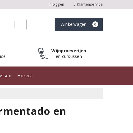
Inloggen
Klantenservice
Winkelwagen
0
Wijnproeverijen
ice
en cursussen
sussen
Horeca
ermentado en