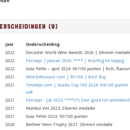
rken
erscheidingen (9)
Jaar
Onderscheiding
2022
Decanter World Wine Awards 2026 | Zilveren medaill
2022
Perswijn | januari 2026: **** | Krachtig en sappig
2022
Guía Peñín – april 2024: 90/100 punten | Rich, flavour
2021
WineEnthusiast.com | 90/100 | Best Buy
2021
TimAtkin.com | Rueda Top 100 2024: 94/100 punten | L
oak
2021
Perswijn - juli 2023: ****(*) Zeer goed tot uitstekend
2021
Mundus Vini 2023: Zilveren medaille
2021
Guia Peñin 2023: 90/100 punten
2020
Berliner Wein Trophy 2021: Zilveren medaille