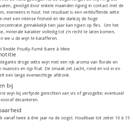
vaten, gevolgd door enkele maanden rijping in contact met de
en, eveneens in hout. Het resultaat is een verbluffende witte
jn met een intense frisheid en die dankzij de hoge
ncentratie gemakkelijk tien jaar kan rijpen op fles. Om het
e, minerale karakter volledig tot z’n recht te laten komen,
en we u de wijn te karafferen.
notitie
 elegante droge witte wijn met een rijk aroma van florale en
 nuances en rijp fruit. De smaak zet zacht, rond en vol in en
elt een lange evenwichtige afdronk.
n bij
re wijn bij verfijnde gerechten van vis of gevogelte; eventueel
 vooraf decanteren.
aarheid
k vanaf twee à drie jaar na de oogst. Houdbaar tot zeker 10 à 15