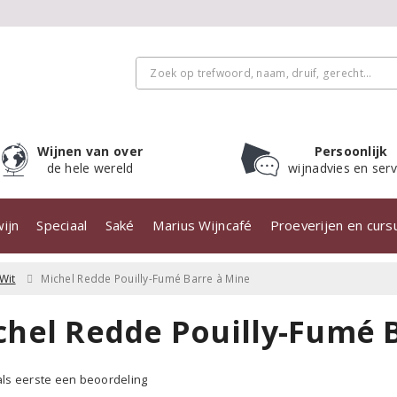
Wijnen van over
Persoonlijk
de hele wereld
wijnadvies en serv
ijn
Speciaal
Saké
Marius Wijncafé
Proeverijen en cur
Wit
Michel Redde Pouilly-Fumé Barre à Mine
chel Redde Pouilly-Fumé B
 als eerste een beoordeling