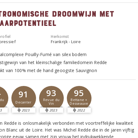
tronomische droomwijn met
aarpotentieel
rofiel
Herkomst
xpressief
Frankrijk - Loire
alcomplexe Pouilly-Fumé van silex bodem
stigewijn van het kleinschalige familiedomein Redde
t van 100% met de hand geoogste Sauvignon
4
93
95
91
du
Revue du
Bettane +
Decanter
Vin
Desseauve
3
2023
2023
2022
 Redde is onlosmakelijk verbonden met voortreffelijke kwaliteit
n Blanc uit de Loire. Het was Michel Redde die in de jaren vijftig
vorige eeuw samen met zijn vrouw het indrukwekkende