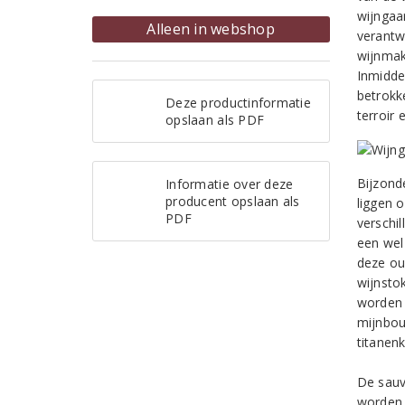
wijngaa
Alleen in webshop
verantw
wijnmak
Inmidde
betrokk
Deze productinformatie
terroir 
opslaan als PDF
Bijzond
Informatie over deze
producent opslaan als
liggen 
PDF
verschi
een wel
deze ou
wijnsto
worden 
mijnbou
titanenk
De sauv
worden 