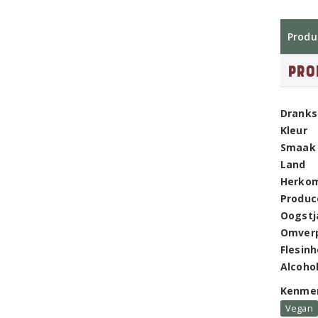
Produ
Pro
Dranks
Kleur
Smaak
Land
Herko
Produc
Oogstj
Omver
Flesin
Alcoho
Kenme
Vegan