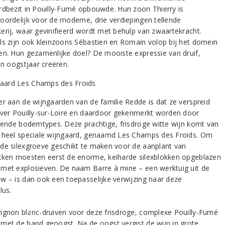
rdbezit in Pouilly-Fumé opbouwde. Hun zoon Thierry is
oordelijk voor de moderne, drie verdiepingen tellende
erij, waar gevinifieerd wordt met behulp van zwaartekracht.
ls zijn ook kleinzoons Sébastien en Romain volop bij het domein
en. Hun gezamenlijke doel? De mooiste expressie van druif,
en oogstjaar creëren.
er aan de wijngaarden van de familie Redde is dat ze verspreid
over Pouilly-sur-Loire en daardoor gekenmerkt worden door
llende bodemtypes. Deze prachtige, frisdroge witte wijn komt van
 heel speciale wijngaard, genaamd Les Champs des Froids. Om
de silexgroeve geschikt te maken voor de aanplant van
kken moesten eerst de enorme, keiharde silexblokken opgeblazen
met explosieven. De naam Barre à mine – een werktuig uit de
w – is dan ook een toepasselijke verwijzing naar deze
lus.
ignon blanc-druiven voor deze frisdroge, complexe Pouilly-Fumé
met de hand geoogst. Na de oogst vergist de wijn in grote