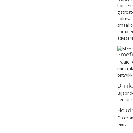
houten 
gistrest
Loirewi
smaakco
complex
adviser
Proef
Fraaie,
minerale
ontwikk
Drinke
Bijzonde
een uur
Houdb
Op dron
jaar.