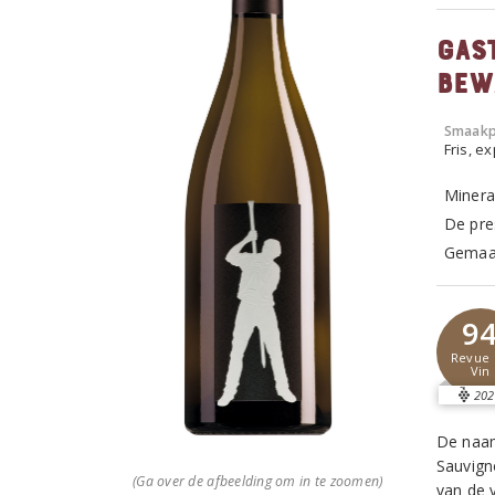
Gas
bew
Smaakp
Fris, e
Minera
De pre
Gemaak
9
Revue 
Vin
202
De naam
Sauvigno
(Ga over de afbeelding om in te zoomen)
van de 