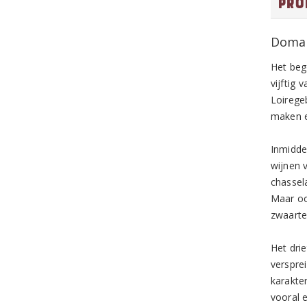
Pro
Domai
Het beg
vijftig 
Loiregeb
maken e
Inmidde
wijnen 
chassel
Maar oo
zwaarte
Het dri
verspre
karakte
vooral e