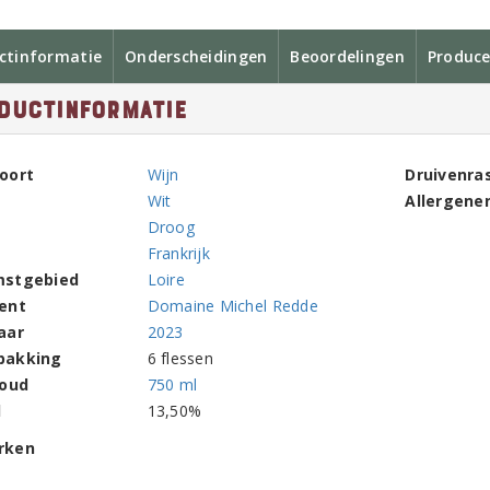
ctinformatie
Onderscheidingen
Beoordelingen
Produce
ductinformatie
oort
Wijn
Druivenra
Wit
Allergene
Droog
Frankrijk
mstgebied
Loire
ent
Domaine Michel Redde
aar
2023
pakking
6 flessen
houd
750 ml
l
13,50%
rken