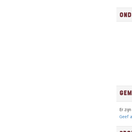
Ond
Gem
Er zij
Geef a