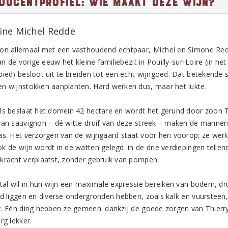
ducentprofiel: Wie maakt deze wijn?
ne Michel Redde
on allemaal met een vasthoudend echtpaar, Michel en Simone Redd
van de vorige eeuw het kleine familiebezit in Pouilly-sur-Loire (in he
ied) besloot uit te breiden tot een echt wijngoed. Dat betekende st
n wijnstokken aanplanten. Hard werken dus, maar het lukte.
ls beslaat het domein 42 hectare en wordt het gerund door zoon T
van sauvignon – dé witte druif van deze streek – maken de mannen
as. Het verzorgen van de wijngaard staat voor hen voorop; ze wer
k de wijn wordt in de watten gelegd: in de drie verdiepingen telle
kracht verplaatst, zonder gebruik van pompen.
etal wil in hun wijn een maximale expressie bereiken van bodem, d
id liggen en diverse ondergronden hebben, zoals kalk en vuursteen,
r. Eén ding hebben ze gemeen: dankzij de goede zorgen van Thierry e
rg lekker.