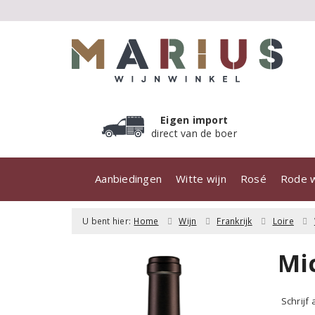
Eigen import
direct van de boer
Aanbiedingen
Witte wijn
Rosé
Rode w
U bent hier:
Home
Wijn
Frankrijk
Loire
Mi
Schrijf