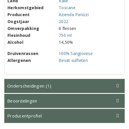
Land
Italië
Herkomstgebied
Toscane
Producent
Azienda Panizzi
Oogstjaar
2022
Omverpakking
6 flessen
Flesinhoud
750 ml
Alcohol
14,50%
Druivenrassen
100% Sangiovese
Allergenen
Bevat sulfieten
Onderscheidingen (1)
Beoordelingen
Producentprofiel