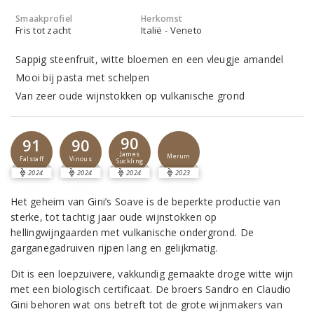
Smaakprofiel
Herkomst
Fris tot zacht
Italië - Veneto
Sappig steenfruit, witte bloemen en een vleugje amandel
Mooi bij pasta met schelpen
Van zeer oude wijnstokken op vulkanische grond
90
91
90
James
Merum
Falstaff
Vinous
Suckling
2024
2024
2024
2023
Het geheim van Gini’s Soave is de beperkte productie van
sterke, tot tachtig jaar oude wijnstokken op
hellingwijngaarden met vulkanische ondergrond. De
garganegadruiven rijpen lang en gelijkmatig.
Dit is een loepzuivere, vakkundig gemaakte droge witte wijn
met een biologisch certificaat. De broers Sandro en Claudio
Gini behoren wat ons betreft tot de grote wijnmakers van