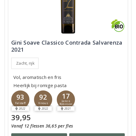
Gini Soave Classico Contrada Salvarenza
2021
Zacht, rijk
Vol, aromatisch en fris
Heerlijk bij romige pasta
17
93
92
Jancis
Falstaff
Vinous
Robinson
2022
2022
2021
39,95
Vanaf 12 flessen 36,65 per fles