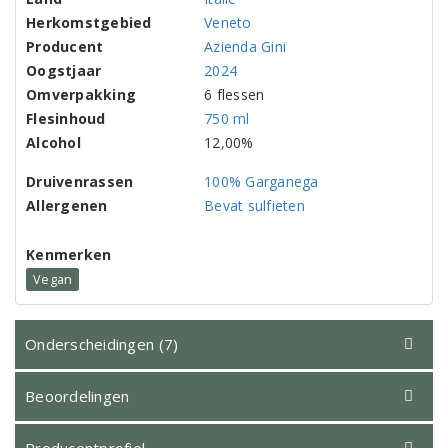
Herkomstgebied
Veneto
Producent
Azienda Gini
Oogstjaar
2024
Omverpakking
6 flessen
Flesinhoud
750 ml
Alcohol
12,00%
Druivenrassen
100% Garganega
Allergenen
Bevat sulfieten
Kenmerken
Vegan
Onderscheidingen (7)
Beoordelingen