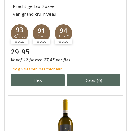
Prachtige bio-Soave
Van grand cru-niveau
93
91
94
James
Vinous
Falstaff
Suckling
2023
2023
2023
29,95
Vanaf 12 flessen 27,45 per fles
Nog 6
flessen
beschikbaar
Fles
Doos (6)