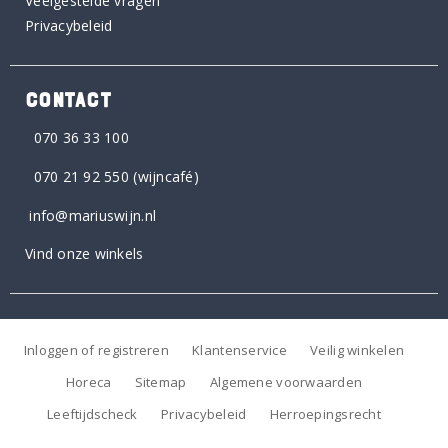
Veelgestelde vragen
Privacybeleid
CONTACT
070 36 33 100
070 21 92 550
(wijncafé)
info@mariuswijn.nl
Vind onze winkels
Inloggen of registreren
Klantenservice
Veilig winkelen
Horeca
Sitemap
Algemene voorwaarden
Leeftijdscheck
Privacybeleid
Herroepingsrecht