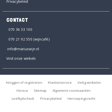
Privacybeleid
CONTACT
070 36 33 100
070 21 92 550
(wijncafé)
info@mariuswijn.nl
Vind onze winkels
Inloggen of registreren
Klantenservice
Veilig winkelen
Horeca
Sitemap
Algemene voorwaarden
Leeftijdscheck
Privacybeleid
Herroepingsrecht