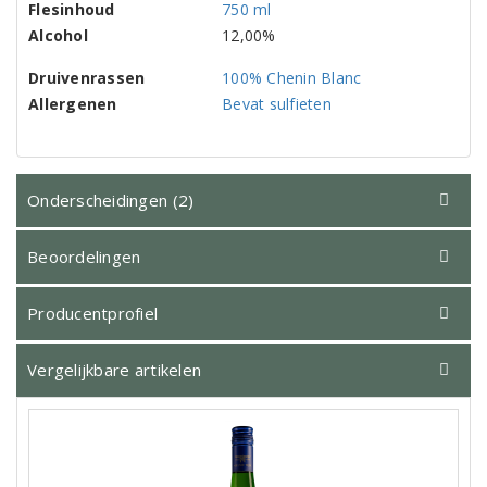
Flesinhoud
750 ml
Alcohol
12,00%
Druivenrassen
100% Chenin Blanc
Allergenen
Bevat sulfieten
Onderscheidingen (2)
Beoordelingen
Producentprofiel
Vergelijkbare artikelen