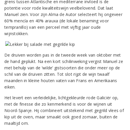
grens tussen Atlantische en mediterrane invloed is de
potentie voor rode kwaliteitswijn veelbelovend. Dat laat
Manuel zien. Voor zijn Alma de Autor selecteert hij ongeveer
60% mencía en 40% arauxa (de lokale benaming voor
tempranillo) van een perceel met vijftig jaar oude
wijnstokken.
De druiven worden pas in de tweede week van oktober met
de hand geplukt. Na een kort schilinweking vergist Manuel ze
met behulp van de ‘wilde’ gistsoorten die onder meer op de
schil van de druiven zitten. Tot slot rijpt de wijn twaalf
maanden in kleine houten vaten van Frans en Amerikaans
eiken.
Het levert een verleidelijke, lichtgekleurde rode Galiciër op,
met de finesse die zo kenmerkend is voor de wijnen uit
Noord-Spanje. Hij combineert uitstekend met gegrild vlees of
kip uit de oven, maar smaakt ook goed zomaar, buiten de
maaltijd om.