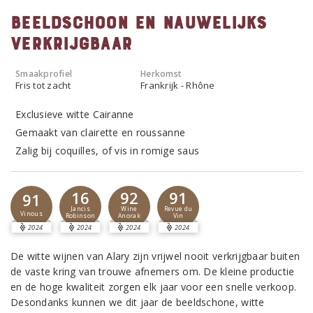
Beeldschoon en nauwelijks
verkrijgbaar
Smaakprofiel
Herkomst
Fris tot zacht
Frankrijk - Rhône
Exclusieve witte Cairanne
Gemaakt van clairette en roussanne
Zalig bij coquilles, of vis in romige saus
16
92
91
91
Jancis
Wine
Revue du
Vinous
Robinson
Anorak
Vin
2024
2024
2024
2024
De witte wijnen van Alary zijn vrijwel nooit verkrijgbaar buiten
de vaste kring van trouwe afnemers om. De kleine productie
en de hoge kwaliteit zorgen elk jaar voor een snelle verkoop.
Desondanks kunnen we dit jaar de beeldschone, witte