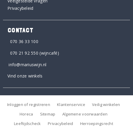
Veelgestelde vragen
Privacybeleid
CONTACT
070 36 33 100
070 21 92 550
(wijncafé)
info@mariuswijn.nl
Vind onze winkels
Inloggen of registreren
Klantenservice
Veilig winkelen
Horeca
Sitemap
Algemene voorwaarden
Leeftijdscheck
Privacybeleid
Herroepingsrecht