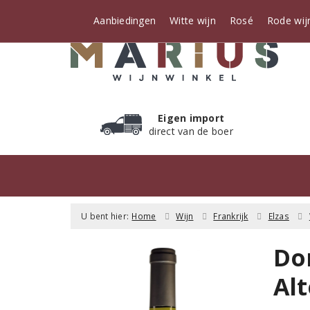
Aanbiedingen
Witte wijn
Rosé
Rode wij
Eigen import
direct van de boer
U bent hier:
Home
Wijn
Frankrijk
Elzas
Do
Al