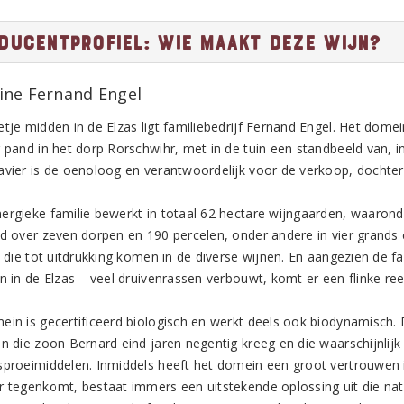
ducentprofiel: Wie maakt deze wijn?
ne Fernand Engel
tje midden in de Elzas ligt familiebedrijf Fernand Engel. Het domei
g pand in het dorp Rorschwihr, met in de tuin een standbeeld van, i
avier is de oenoloog en verantwoordelijk voor de verkoop, dochter
ergieke familie bewerkt in totaal 62 hectare wijngaarden, waaronder
id over zeven dorpen en 190 percelen, onder andere in vier grands 
s, die tot uitdrukking komen in de diverse wijnen. En aangezien de 
n in de Elzas – veel druivenrassen verbouwt, komt er een flinke reek
ein is gecertificeerd biologisch en werkt deels ook biodynamisch. 
en die zoon Bernard eind jaren negentig kreeg en die waarschijnli
sproeimiddelen. Inmiddels heeft het domein een groot vertrouwen 
r tegenkomt, bestaat immers een uitstekende oplossing uit die natuu