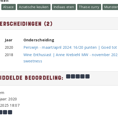
rken
Alsace
Aziatische keuken
Indiaas eten
Thaise curry
Munste
erscheidingen (2)
Jaar
Onderscheiding
2020
Perswijn - maart/april 2024: 16/20 punten | Goed tot 
2018
Wine Enthusiast | Anne Krebiehl MW - november 2020
sweetness
iddelde beoordeling:
em
aar: 2020
-2025 18:07