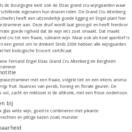
ls de Bourgogne kent ook de Elzas grand cru-wijngaarden waar
rschillende eigenaren hun druiven telen. De Grand Cru Altenberg
schwihr) heeft een uitzonderlijk goede ligging en Engel plant hier
rztraminer aan. Deze druif wordt laat geoogst en heeft hierdoor
mate goede rijpheid dat de wijn iets zoet smaakt. Dat maakt
nd cru tot een fraaie, culinaire wijn. Maar ook als koel aperitief is
jn een genot om te drinken! Sinds 2006 hebben alle wijngaarden
l het biologische Ecocert certificaat.
notitie
ewürztraminer met een fraaie, volgele tint en een intens aroma
rijp fruit. Nuances van perzik, honing en florale geuren. De
s vol, zacht en mildzoet in de afdronk, met een frisse ondertoon.
n bij
 glas witte wijn, goed te combineren met pikante
erechten en pittige kazen zoals munster.
aarheid