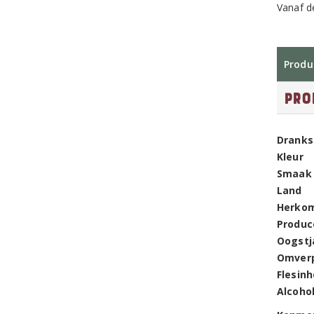
Vanaf d
Produ
Pro
Dranks
Kleur
Smaak
Land
Herko
Produc
Oogstj
Omver
Flesin
Alcoho