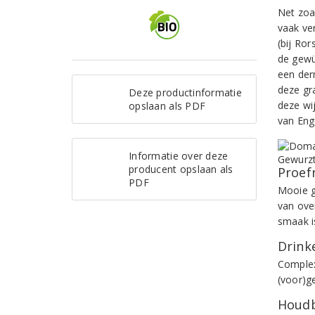
Net zoa
vaak ve
(bij Ror
de gewü
een der
deze gra
Deze productinformatie
deze wi
opslaan als PDF
van Enge
Informatie over deze
producent opslaan als
Proef
PDF
Mooie g
van over
smaak i
Drinke
Complex
(voor)g
Houdb