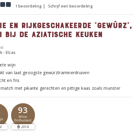
1 beoordeling
Schrijf een beoordeling
ie en rijkgeschakeerde "gewürz",
i bij de aziatische keuken
st
k - Elzas
ete wijn
t van laat geoogste gewürztraminerdruiven
cht en fris
match met pikante gerechten en pittige kaas zoals munster
93
6
Wine
jn
Enthusiast
0
2018