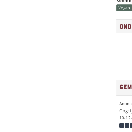
Kenme
Vegan
Ond
Gem
Anoni
Oogstj
10-12