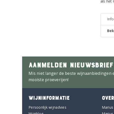
als het
Inf
Bek
AANMELDEN NIEUWSBRIEF
Mis niet langer de beste wijnaanbiedingen 
mooiste proeverijen!
WIJNINFORMATIE
OVER
Persoonlijk wijnadvies
Marius
Wijnblog
Marius