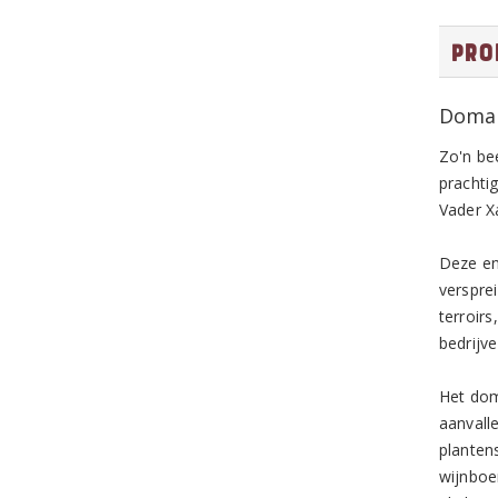
Pro
Domai
Zo'n bee
prachti
Vader X
Deze en
verspre
terroir
bedrijve
Het dom
aanvall
planten
wijnboe