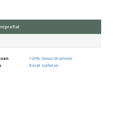
ntprofiel
ssen
100% Gewurztraminer
n
Bevat sulfieten