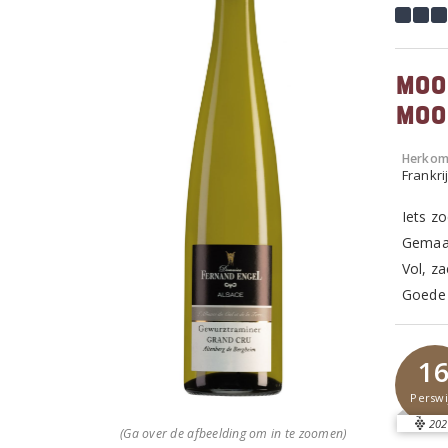
Moo
moo
Herkom
Frankrij
Iets zo
Gemaak
Vol, za
Goede 
1
Perswi
202
(Ga over de afbeelding om in te zoomen)