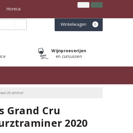
Inloggen
Klantenservice
n
Horeca
Winkelwagen
0
Wijnproeverijen
ice
en cursussen
ewurztraminer
s Grand Cru
urztraminer 2020