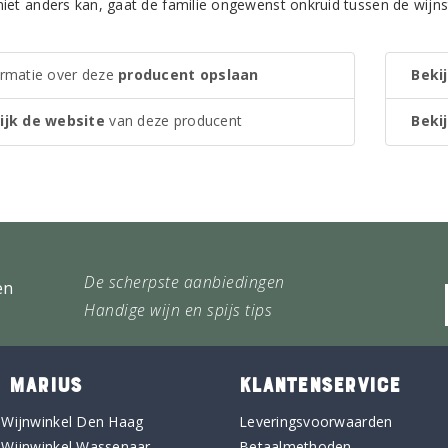
 niet anders kan, gaat de familie ongewenst onkruid tussen de wijns
ormatie over deze
producent opslaan
Bekij
ijk de website
van deze producent
Bekij
De scherpste aanbiedingen
en
Handige wijn en spijs tips
 MARIUS
KLANTENSERVICE
 Wijnwinkel Den Haag
Leveringsvoorwaarden
 Wijnwinkel Wassenaar
Betaalmethoden