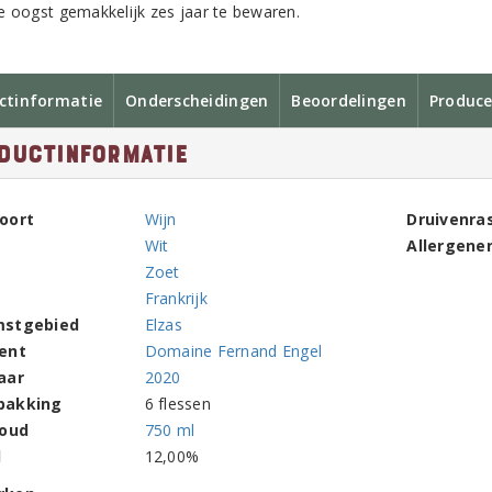
e oogst gemakkelijk zes jaar te bewaren.
ctinformatie
Onderscheidingen
Beoordelingen
Produce
ductinformatie
oort
Wijn
Druivenra
Wit
Allergene
Zoet
Frankrijk
mstgebied
Elzas
ent
Domaine Fernand Engel
aar
2020
pakking
6 flessen
houd
750 ml
l
12,00%