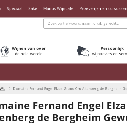
n
Speciaal
Saké
Marius Wijncafé
Proeverijen en cursusse
Wijnen van over
Persoonlijk
de hele wereld
wijnadvies en serv
Wit
Domaine Fernand Engel Elzas Grand Cru Altenberg de Bergheim G
maine Fernand Engel Elza
tenberg de Bergheim Gew