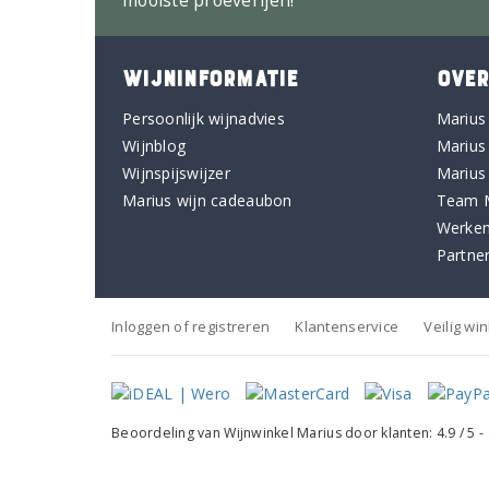
mooiste proeverijen!
WIJNINFORMATIE
OVER
Persoonlijk wijnadvies
Marius
Wijnblog
Marius
Wijnspijswijzer
Marius
Marius wijn cadeaubon
Team 
Werken
Partne
Inloggen of registreren
Klantenservice
Veilig wi
Beoordeling van
Wijnwinkel Marius
door klanten:
4.9
/
5
-