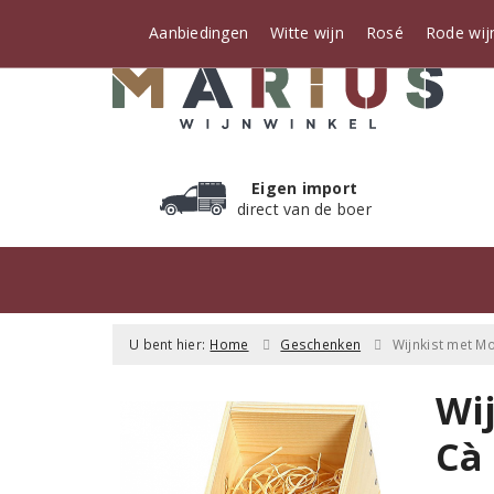
Aanbiedingen
Witte wijn
Rosé
Rode wij
Eigen import
direct van de boer
U bent hier:
Home
Geschenken
Wijnkist met M
Wi
Cà