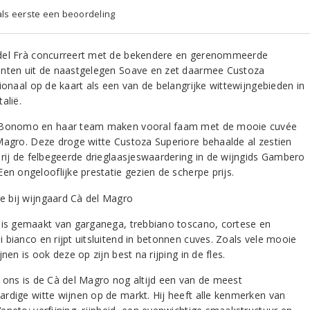
 als eerste een beoordeling
el Frà concurreert met de bekendere en gerenommeerde
nten uit de naastgelegen Soave en zet daarmee Custoza
ionaal op de kaart als een van de belangrijke wittewijngebieden in
alië.
 Bonomo en haar team maken vooral faam met de mooie cuvée
Magro. Deze droge witte Custoza Superiore behaalde al zestien
 rij de felbegeerde drieglaasjeswaardering in de wijngids Gambero
en ongelooflijke prestatie gezien de scherpe prijs.
 is gemaakt van garganega, trebbiano toscano, cortese en
 bianco en rijpt uitsluitend in betonnen cuves. Zoals vele mooie
jnen is ook deze op zijn best na rijping in de fles.
 ons is de Cà del Magro nog altijd een van de meest
rdige witte wijnen op de markt. Hij heeft alle kenmerken van