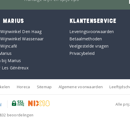
 MARIUS
KLANTENSERVICE
 Wijnwinkel Den Haag
Leveringsvoorwaarden
 Wijnwinkel Wassenaar
Betaalmethoden
 Wijncafé
Veelgestelde vragen
Marius
Privacybeleid
 bij Marius
r Les Généreux
nkelen
Horeca
Sitemap
Algemene voorwaarden
Leeftijdsc
Alle pri
832
beoordelingen