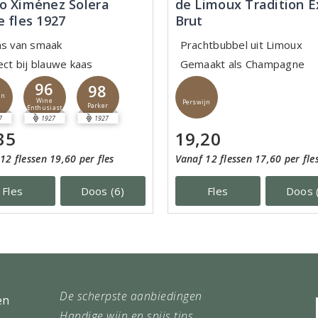
o Ximénez Solera
de Limoux Tradition E
e fles 1927
Brut
ns van smaak
Prachtbubbel uit Limoux
ect bij blauwe kaas
Gemaakt als Champagne
96
98
jn
Wine
Perswijn
Parker
Enthusiast
7
1927
1927
35
19,20
12 flessen 19,60 per fles
Vanaf 12 flessen 17,60 per fle
Fles
Doos (6)
Fles
Doos 
De scherpste aanbiedingen
en
Handige wijn en spijs tips