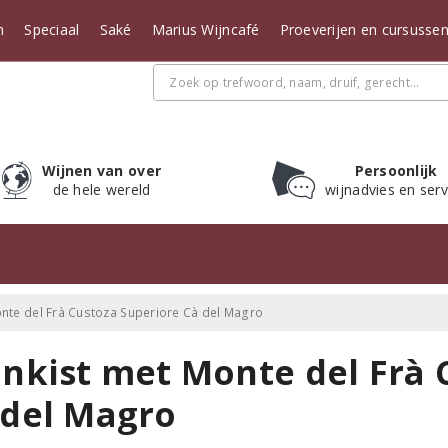
n
Speciaal
Saké
Marius Wijncafé
Proeverijen en cursusse
Wijnen van over
Persoonlijk
de hele wereld
wijnadvies en serv
onte del Frà Custoza Superiore Cà del Magro
jnkist met Monte del Frà 
 del Magro