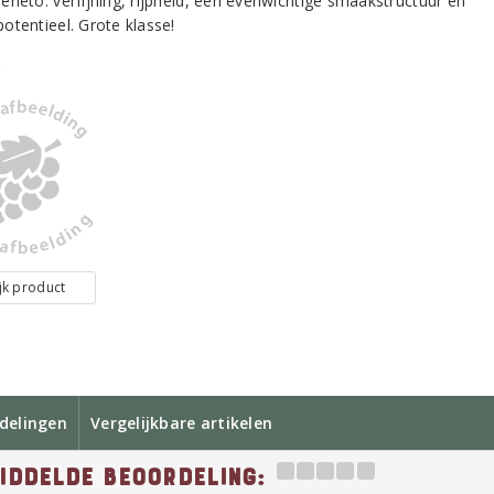
eneto: verfijning, rijpheid, een evenwichtige smaakstructuur en
otentieel. Grote klasse!
:
jk product
delingen
Vergelijkbare artikelen
iddelde beoordeling: