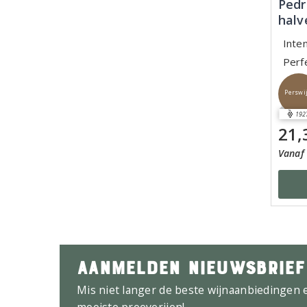
Pedr
halv
Inte
Perf
Perswi
192
21,
Vanaf 
AANMELDEN NIEUWSBRIEF
Mis niet langer de beste wijnaanbiedingen 