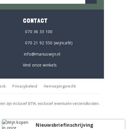
CONTACT
070 36 33 100
070 21 92 550
(wijncafé)
info@mariuswijn.nl
Vind onze winkels
heck
Privacybeleid
Herroepingsrecht
jzen zijn inclusief BTW, exclusief eventuele verzendkosten.
Nieuwsbriefinschrijving