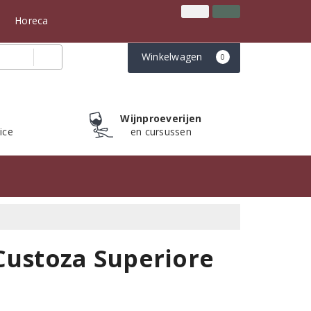
Inloggen
Klantenservice
n
Horeca
Winkelwagen
0
Wijnproeverijen
ice
en cursussen
Custoza Superiore