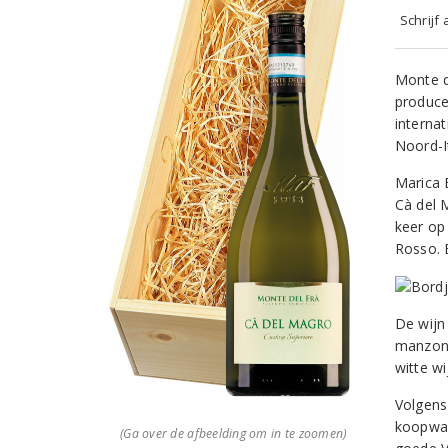
Schrijf
Monte d
produce
internat
Noord-It
Marica
Cà del 
keer op
Rosso. E
De wijn
manzoni
witte wi
Volgens
koopwaa
(Ga over de afbeelding om in te zoomen)