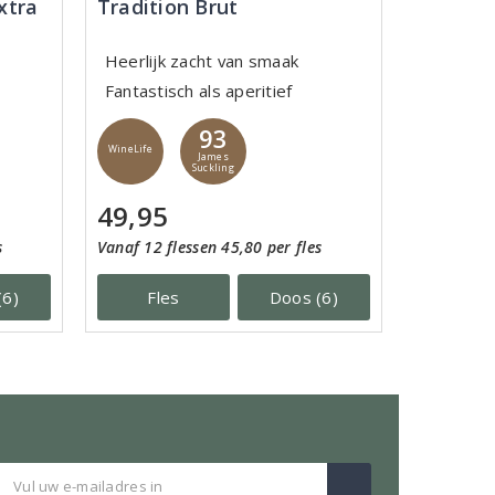
xtra
Tradition Brut
Heerlijk zacht van smaak
Fantastisch als aperitief
93
WineLife
James
Suckling
49,95
s
Vanaf 12 flessen 45,80 per fles
(6)
Fles
Doos (6)