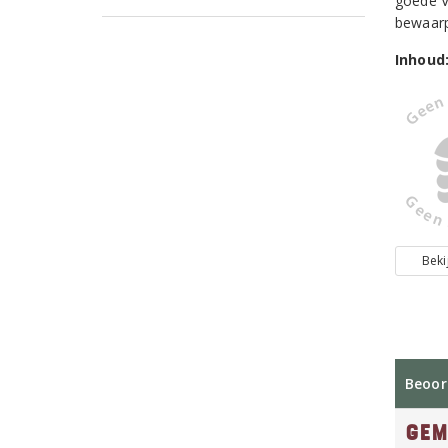
goede V
bewaarp
Inhoud
Beki
Beoor
Gem