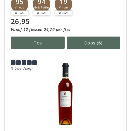
95
94
19
Vinous
Guía Peñín
Vinum
1927
1927
1927
26,95
Vanaf 12 flessen 24,70 per fles
Fles
Doos (6)
(1 beoordeling)