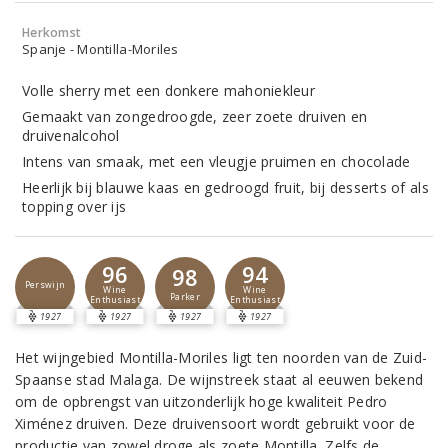
Herkomst
Spanje - Montilla-Moriles
Volle sherry met een donkere mahoniekleur
Gemaakt van zongedroogde, zeer zoete druiven en
druivenalcohol
Intens van smaak, met een vleugje pruimen en chocolade
Heerlijk bij blauwe kaas en gedroogd fruit, bij desserts of als
topping over ijs
96
94
98
Perswijn
Wine
Wine
Parker
Enthusiast
Enthusiast
1927
1927
1927
1927
Het wijngebied Montilla-Moriles ligt ten noorden van de Zuid-
Spaanse stad Malaga. De wijnstreek staat al eeuwen bekend
om de opbrengst van uitzonderlijk hoge kwaliteit Pedro
Ximénez druiven. Deze druivensoort wordt gebruikt voor de
productie van zowel droge als zoete Montilla. Zelfs de