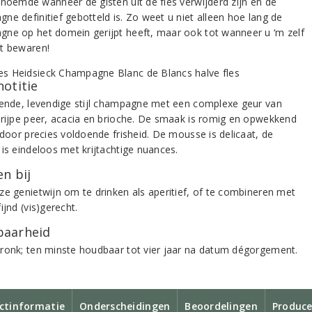
enoemde wanneer de gisten uit de fles verwijderd zijn en de
ne definitief gebotteld is. Zo weet u niet alleen hoe lang de
ne op het domein gerijpt heeft, maar ook tot wanneer u ‘m zelf
t bewaren!
notitie
rende, levendige stijl champagne met een complexe geur van
 rijpe peer, acacia en brioche. De smaak is romig en opwekkend
 door precies voldoende frisheid. De mousse is delicaat, de
 is eindeloos met krijtachtige nuances.
n bij
ze genietwijn om te drinken als aperitief, of te combineren met
ijnd (vis)gerecht.
aarheid
ronk; ten minste houdbaar tot vier jaar na datum dégorgement.
ctinformatie
Onderscheidingen
Beoordelingen
Produce