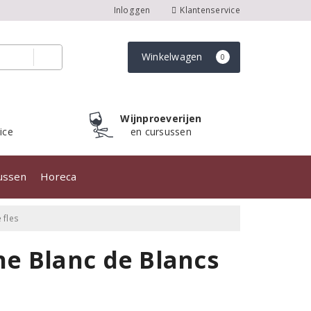
Inloggen
Klantenservice
Winkelwagen
0
Wijnproeverijen
ice
en cursussen
sussen
Horeca
 fles
e Blanc de Blancs