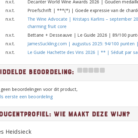
n.v.t.
Decanter World Wine Awards 2026 | Gouden medaill
n.v.t.
Proefschrift | ***(*) | Goede expressie van de char
n.v.t.
The Wine Advocate | Kristaps Karlins – september 20
charming fruit core
n.v.t.
Bettane + Desseauve | Le Guide 2026 | 89/100 punt
n.v.t.
JamesSuckling.com | augustus 2025: 94/100 punten |
n.v.t.
Le Guide Hachette des Vins 2026 | ** | Séduit par s
iddelde beoordeling:
n geen beoordelingen voor dit product,
ls eerste een beoordeling
ducentprofiel: Wie maakt deze wijn?
es Heidsieck