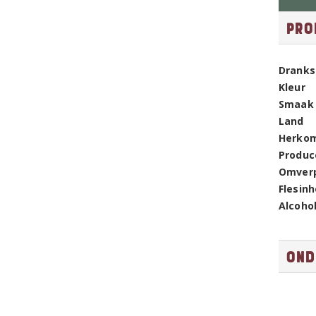
Pro
Dranks
Kleur
Smaak
Land
Herko
Produc
Omver
Flesin
Alcoho
Ond