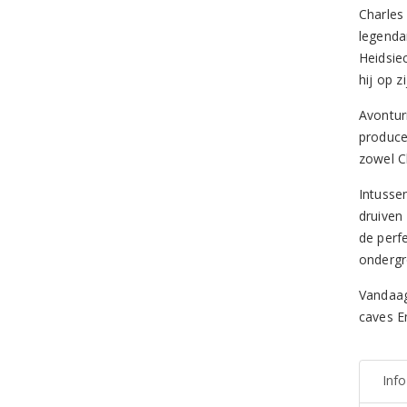
Charles
legenda
Heidsie
hij op 
Avontur
produce
zowel C
Intusse
druiven
de perf
ondergr
Vandaag
caves Em
Inf