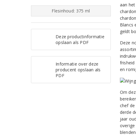
aan het 
Flesinhoud: 375 ml
chardon
chardon
Blancs 
geldt b
Deze productinformatie
opslaan als PDF
Deze no
assorti
indrukw
frisheid
Informatie over deze
en romi
producent opslaan als
PDF
Om deze
bereike
chef de
derde d
jaar ou
overige
blenden 