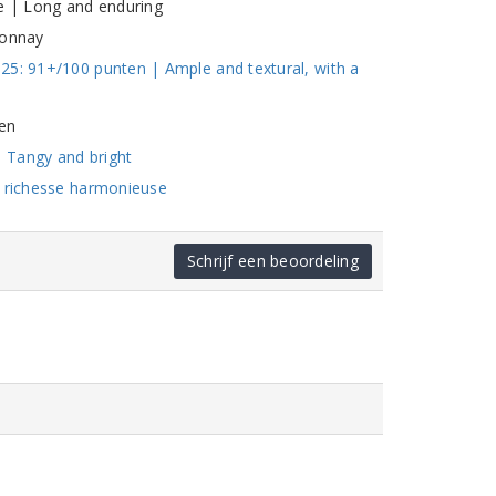
e | Long and enduring
donnay
25: 91+/100 punten | Ample and textural, with a
en
 Tangy and bright
a richesse harmonieuse
Schrijf een beoordeling