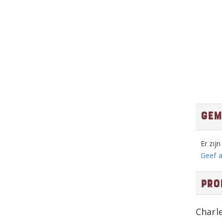
Gem
Er zij
Geef a
Pro
Charl