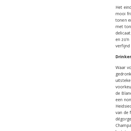
Het ein
mooi fri
tonen en
met ton
delicaa
en zo’n
verfijnd
Drinke
Waar vo
gedronk
uitsteke
voorkeur
de Blan
een non
Heidsie
van de 
dégorge
Champag