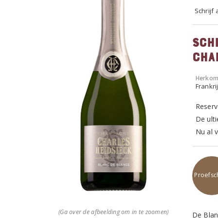
Schrijf
Sch
cha
Herkom
Frankr
Reserve
De ult
Nu al v
Proefsch
(Ga over de afbeelding om in te zoomen)
De Blan