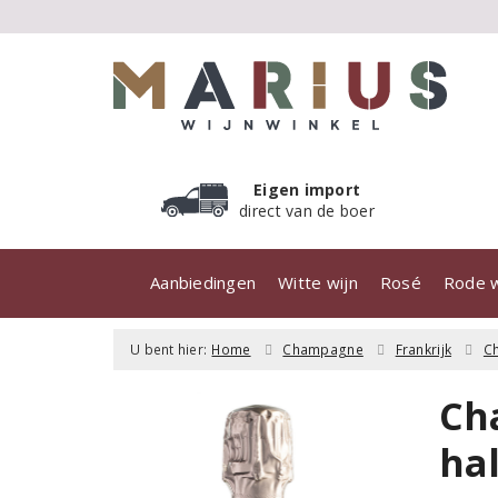
Eigen import
direct van de boer
Aanbiedingen
Witte wijn
Rosé
Rode w
U bent hier:
Home
Champagne
Frankrijk
C
Ch
hal