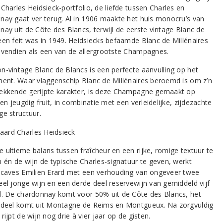
Charles Heidsieck-portfolio, de liefde tussen Charles en
nay gaat ver terug. Al in 1906 maakte het huis monocru’s van
nay uit de Côte des Blancs, terwijl de eerste vintage Blanc de
een feit was in 1949. Heidsiecks befaamde Blanc de Millénaires
ovendien als een van de allergrootste Champagnes.
n-vintage Blanc de Blancs is een perfecte aanvulling op het
ment. Waar vlaggenschip Blanc de Millénaires beroemd is om z’n
ekkende gerijpte karakter, is deze Champagne gemaakt op
 en jeugdig fruit, in combinatie met een verleidelijke, zijdezachte
ge structuur.
 ultieme balans tussen fraîcheur en een rijke, romige textuur te
n én de wijn de typische Charles-signatuur te geven, werkt
 caves Emilien Erard met een verhouding van ongeveer twee
eel jonge wijn en een derde deel reservewijn van gemiddeld vijf
d. De chardonnay komt voor 50% uit de Côte des Blancs, het
 deel komt uit Montagne de Reims en Montgueux. Na zorgvuldig
rijpt de wijn nog drie à vier jaar op de gisten.