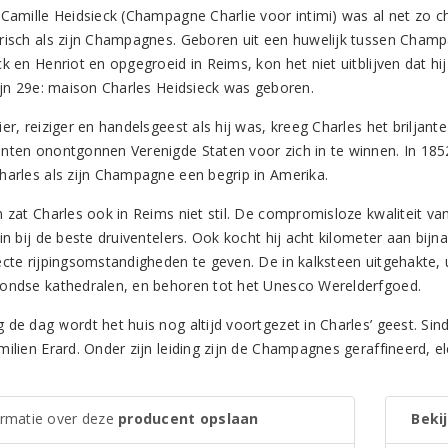
 Camille Heidsieck (Champagne Charlie voor intimi) was al net zo c
risch als zijn Champagnes. Geboren uit een huwelijk tussen Champ
ck en Henriot en opgegroeid in Reims, kon het niet uitblijven dat h
zijn 29e: maison Charles Heidsieck was geboren.
ier, reiziger en handelsgeest als hij was, kreeg Charles het brilj
nten onontgonnen Verenigde Staten voor zich in te winnen. In 185
harles als zijn Champagne een begrip in Amerika.
n zat Charles ook in Reims niet stil. De compromisloze kwaliteit va
 in bij de beste druiventelers. Ook kocht hij acht kilometer aan b
ecte rijpingsomstandigheden te geven. De in kalksteen uitgehakte, u
ondse kathedralen, en behoren tot het Unesco Werelderfgoed.
 de dag wordt het huis nog altijd voortgezet in Charles’ geest. Sin
ilien Erard. Onder zijn leiding zijn de Champagnes geraffineerd, el
ormatie over deze
producent opslaan
Bekij