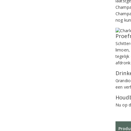
laatstg
Champag
Champag
nog kun
Proef
Schitte
limoen,
tegelijk
afdronk
Drinke
Grandio
een verf
Houdb
Nu op d
Produ