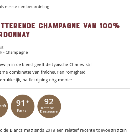
 als eerste een beoordeling
itterende Champagne van 100%
rdonnay
st
ijk - Champagne
wijn in de blend geeft de typische Charles-stijl
ieme combinatie van fraîcheur en romigheid
errukkelijk, na flesrijping nóg mooier
92
91
+
rift
Bettane +
Parker
Desseauve
c de Blancs mag sinds 2018 een relatief recente toevoeging zijn