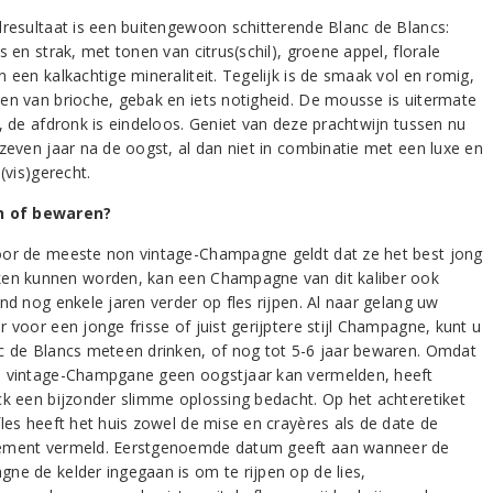
dresultaat is een buitengewoon schitterende Blanc de Blancs:
s en strak, met tonen van citrus(schil), groene appel, florale
 een kalkachtige mineraliteit. Tegelijk is de smaak vol en romig,
en van brioche, gebak en iets notigheid. De mousse is uitermate
t, de afdronk is eindeloos. Geniet van deze prachtwijn tussen nu
 zeven jaar na de oogst, al dan niet in combinatie met een luxe en
 (vis)gerecht.
n of bewaren?
or de meeste non vintage-Champagne geldt dat ze het best jong
en kunnen worden, kan een Champagne van dit kaliber ook
nd nog enkele jaren verder op fles rijpen. Al naar gelang uw
 voor een jonge frisse of juist gerijptere stijl Champagne, kunt u
c de Blancs meteen drinken, of nog tot 5-6 jaar bewaren. Omdat
 vintage-Champgane geen oogstjaar kan vermelden, heeft
ck een bijzonder slimme oplossing bedacht. Op het achteretiket
fles heeft het huis zowel de mise en crayères als de date de
ment vermeld. Eerstgenoemde datum geeft aan wanneer de
ne de kelder ingegaan is om te rijpen op de lies,