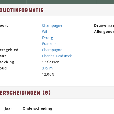
ductinformatie
oort
Champagne
Druivenra
Wit
Allergene
Droog
Frankrijk
mstgebied
Champagne
ent
Charles Heidsieck
pakking
12 flessen
houd
375 ml
l
12,00%
erscheidingen (6)
Jaar
Onderscheiding