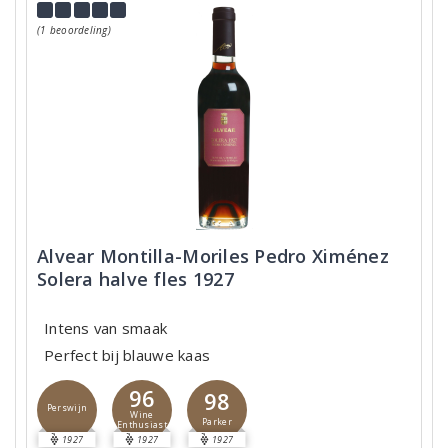
(1 beoordeling)
Alvear Montilla-Moriles Pedro Ximénez
Solera halve fles 1927
Intens van smaak
Perfect bij blauwe kaas
96
98
Perswijn
Wine
Parker
Enthusiast
1927
1927
1927