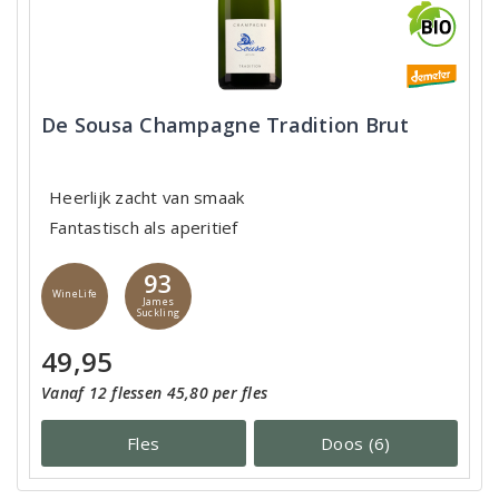
De Sousa Champagne Tradition Brut
Heerlijk zacht van smaak
Fantastisch als aperitief
93
WineLife
James
Suckling
49,95
Vanaf 12 flessen 45,80 per fles
Fles
Doos (6)