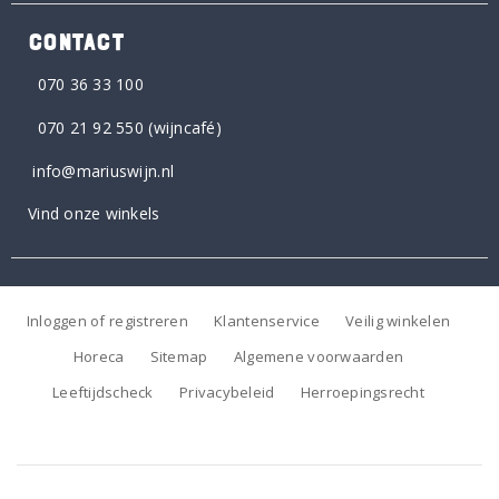
CONTACT
070 36 33 100
070 21 92 550
(wijncafé)
info@mariuswijn.nl
Vind onze winkels
Inloggen of registreren
Klantenservice
Veilig winkelen
Horeca
Sitemap
Algemene voorwaarden
Leeftijdscheck
Privacybeleid
Herroepingsrecht