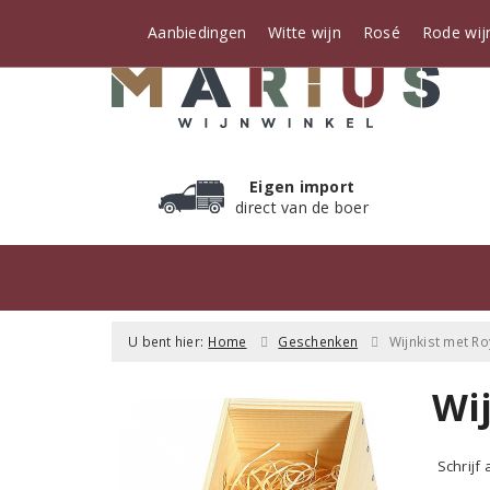
Aanbiedingen
Witte wijn
Rosé
Rode wij
Eigen import
direct van de boer
U bent hier:
Home
Geschenken
Wijnkist met R
Wi
Schrijf