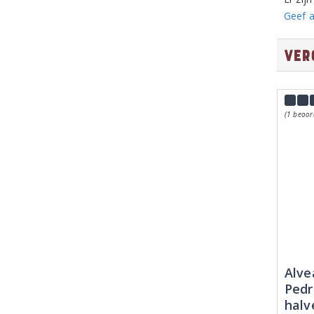
Geef a
Ver
(1 beoor
Alve
Pedr
halv