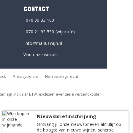
CONTACT
070 36 33 100
070 21 92 550
(wijncafé)
info@mariuswijn.nl
Vind onze winkels
heck
Privacybeleid
Herroepingsrecht
jzen zijn inclusief BTW, exclusief eventuele verzendkosten.
Nieuwsbriefinschrijving
Ontvang jij onze nieuwsbrieven al? Blijf op
de hoogte van nieuwe wijnen, scherpe