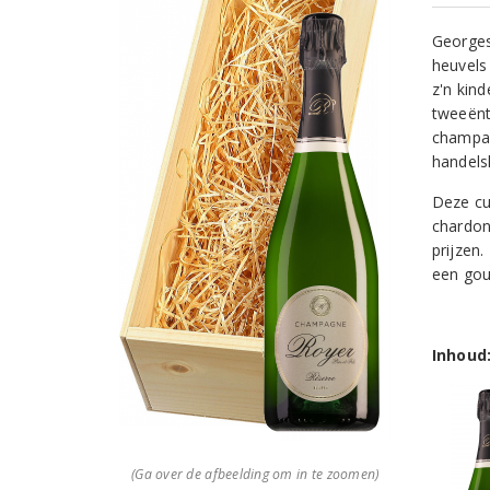
Georges
heuvels
z'n kin
tweeënt
champag
handels
Deze cu
chardon
prijzen
een gou
Inhoud
(Ga over de afbeelding om in te zoomen)