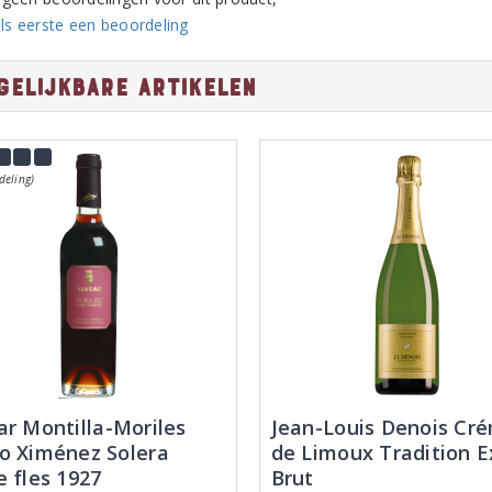
ls eerste een beoordeling
gelijkbare artikelen
deling)
ar Montilla-Moriles
Jean-Louis Denois Cr
o Ximénez Solera
de Limoux Tradition E
e fles 1927
Brut