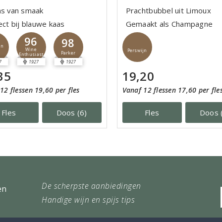
ns van smaak
Prachtbubbel uit Limoux
ect bij blauwe kaas
Gemaakt als Champagne
96
98
jn
Wine
Perswijn
Parker
Enthusiast
7
1927
1927
35
19,20
12 flessen 19,60 per fles
Vanaf 12 flessen 17,60 per fle
Fles
Doos (6)
Fles
Doos 
De scherpste aanbiedingen
en
Handige wijn en spijs tips