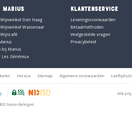
 MARIUS
KLANTENSERVICE
 Wijnwinkel Den Haag
Leveringsvoorwaarden
 Wijnwinkel Wassenaar
Betaalmethoden
 Wijncafé
Veelgestelde vragen
Marius
Privacybeleid
 bij Marius
r Les Généreux
nkelen
Horeca
Sitemap
Algemene voorwaarden
Leeftijdsc
Alle pri
832
beoordelingen