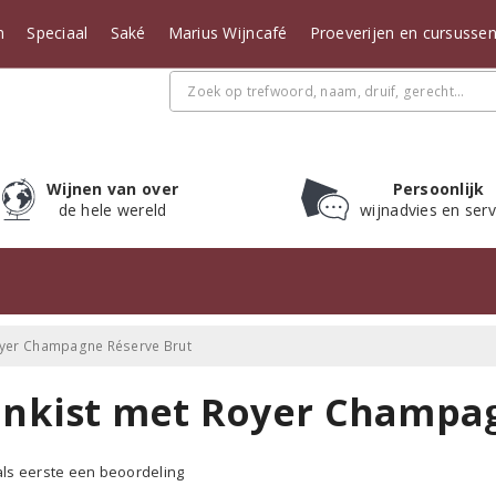
n
Speciaal
Saké
Marius Wijncafé
Proeverijen en cursusse
Wijnen van over
Persoonlijk
de hele wereld
wijnadvies en serv
oyer Champagne Réserve Brut
jnkist met Royer Champa
 als eerste een beoordeling