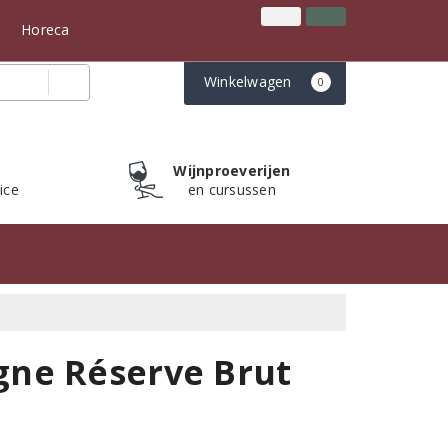
Inloggen
Klantenservice
n
Horeca
Winkelwagen
0
Wijnproeverijen
ice
en cursussen
gne Réserve Brut