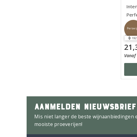
Inte
Perf
Perswi
192
21,
Vanaf 
AANMELDEN NIEUWSBRIEF
Mis niet langer de beste wijnaanbiedingen 
mooiste proeverijen!