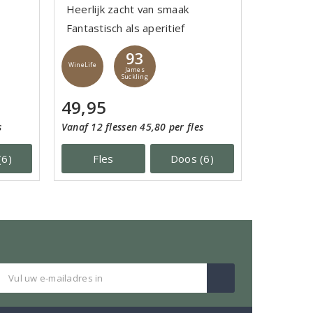
Heerlijk zacht van smaak
Fantastisch als aperitief
93
WineLife
James
Suckling
49,95
s
Vanaf 12 flessen 45,80 per fles
(6)
Fles
Doos (6)