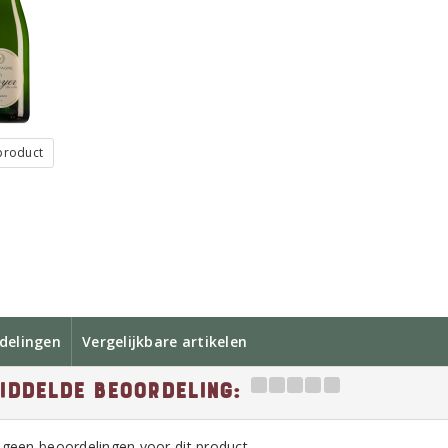
 product
delingen
Vergelijkbare artikelen
iddelde beoordeling:
n geen beoordelingen voor dit product,