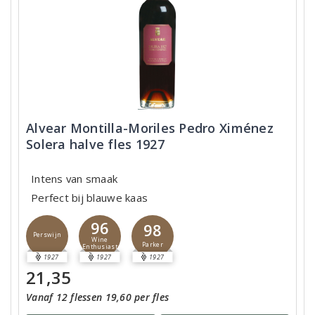
Alvear Montilla-Moriles Pedro Ximénez
Solera halve fles 1927
Intens van smaak
Perfect bij blauwe kaas
96
98
Perswijn
Wine
Parker
Enthusiast
1927
1927
1927
21,35
Vanaf 12 flessen 19,60 per fles