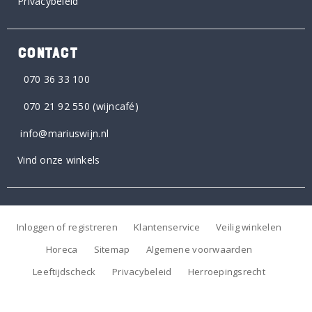
Privacybeleid
CONTACT
070 36 33 100
070 21 92 550
(wijncafé)
info@mariuswijn.nl
Vind onze winkels
Inloggen of registreren
Klantenservice
Veilig winkelen
Horeca
Sitemap
Algemene voorwaarden
Leeftijdscheck
Privacybeleid
Herroepingsrecht