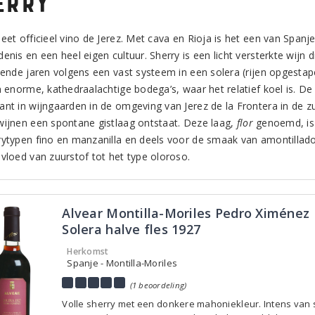
erry
heet officieel vino de Jerez. Met cava en Rioja is het een van Span
enis en een heel eigen cultuur. Sherry is een licht versterkte wijn d
llende jaren volgens een vast systeem in een solera (rijen opgesta
in enorme, kathedraalachtige bodega’s, waar het relatief koel is. D
ant in wijngaarden in de omgeving van Jerez de la Frontera in de zu
wijnen een spontane gistlaag ontstaat. Deze laag,
flor
genoemd, is 
rytypen fino en manzanilla en deels voor de smaak van amontillado.
nvloed van zuurstof tot het type oloroso.
Alvear Montilla-Moriles Pedro Ximénez
Solera halve fles 1927
Herkomst
Spanje - Montilla-Moriles
(1 beoordeling)
Volle sherry met een donkere mahoniekleur. Intens van