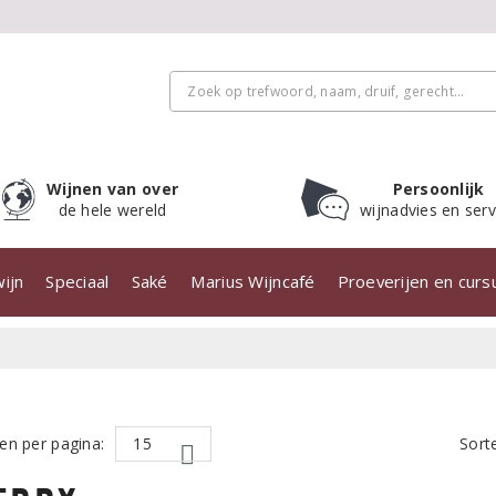
Wijnen van over
Persoonlijk
de hele wereld
wijnadvies en serv
ijn
Speciaal
Saké
Marius Wijncafé
Proeverijen en cur
en per pagina:
Sort