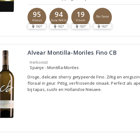
95
94
19
Por Favor
Vinous
Guía Peñín
Vinum
1927
1927
1927
1927
Alvear Montilla-Moriles Fino CB
Herkomst
Spanje - Montilla-Moriles
Droge, delicate sherry getypeerde Fino. Ziltig en enigszin
floraal in geur. Pittig, verfrissende smaak. Perfect als ape
bij tapas, sushi en Hollandse Nieuwe.