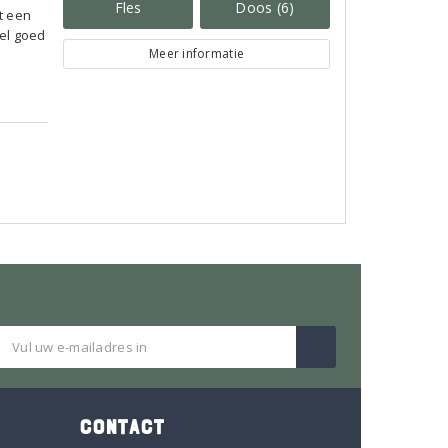
Fles
Doos (6)
t een
eel goed
Meer informatie
CONTACT