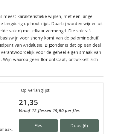
jes meest karakteristieke wijnen, met een lange
ie langdurig op hout rijpt. Daarbij worden wijnen uit
pelde vaten) met elkaar vermengd. Die solera’s
e basiswijn voor sherry komt van de palominodruif,
idpunt van Andalusië. Bijzonder is dat op een deel
verantwoordelijk voor de geheel eigen smaak van
 Wijn waarop geen flor ontstaat, ontwikkelt zich
Op verlanglijst
21,35
Vanaf 12 flessen 19,60 per fles
Fles
Doos (6)
 smaak,