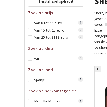
Sh
Herstel zoekopdracht
Zoek op prijs
Sherry 
geschied
1
Van 8 tot 15 euro
verschi
2
Van 15 tot 25 euro
liggen 
aangepl
2
Van 25 tot 9999 euro
van de 
de sher
Zoek op kleur
onder i
4
Wit
Zoek op land
1
5
Spanje
Zoek op herkomstgebied
5
Montilla-Moriles