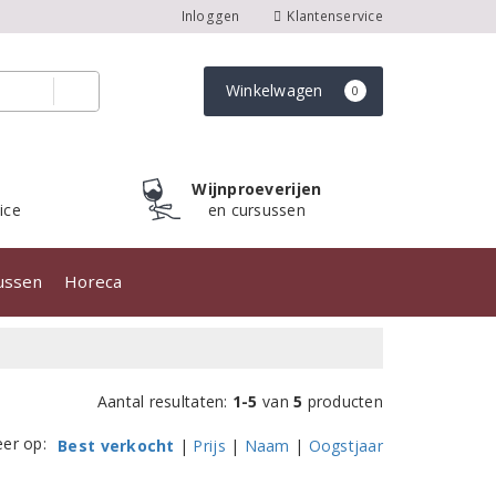
Inloggen
Klantenservice
Winkelwagen
0
Wijnproeverijen
ice
en cursussen
sussen
Horeca
Aantal resultaten:
1-5
van
5
producten
eer op:
Best verkocht
|
Prijs
|
Naam
|
Oogstjaar