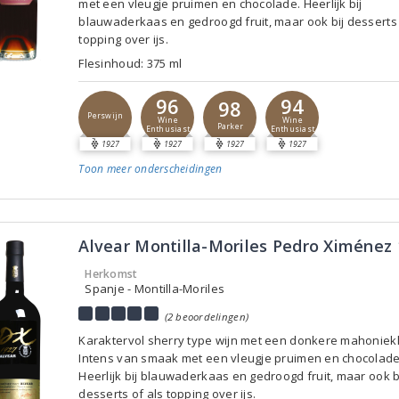
met een vleugje pruimen en chocolade. Heerlijk bij
blauwaderkaas en gedroogd fruit, maar ook bij desserts 
topping over ijs.
Flesinhoud: 375 ml
96
94
98
Perswijn
Wine
Wine
Parker
Enthusiast
Enthusiast
1927
1927
1927
1927
Toon meer
onderscheidingen
Alvear Montilla-Moriles Pedro Ximénez
Herkomst
Spanje - Montilla-Moriles
(2 beoordelingen)
Karaktervol sherry type wijn met een donkere mahoniekl
Intens van smaak met een vleugje pruimen en chocolade
Heerlijk bij blauwaderkaas en gedroogd fruit, maar ook b
desserts of als topping over ijs.