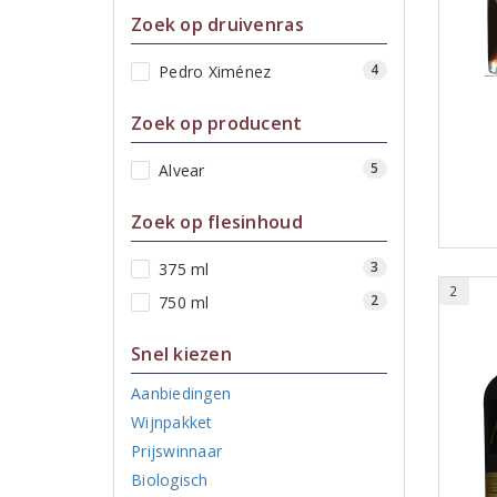
Zoek op druivenras
4
Pedro Ximénez
Zoek op producent
5
Alvear
Zoek op flesinhoud
3
375 ml
2
2
750 ml
Snel kiezen
Aanbiedingen
Wijnpakket
Prijswinnaar
Biologisch