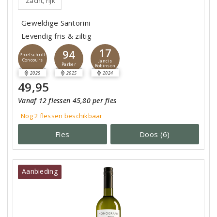
Zacht, rijk
Geweldige Santorini
Levendig fris & ziltig
17
94
Proefschrift
Concours
Jancis
Parker
Robinson
2025
2025
2024
49,95
Vanaf 12 flessen 45,80 per fles
Nog 2
flessen
beschikbaar
Fles
Doos (6)
Aanbieding