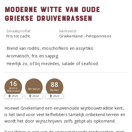
Moderne witte van oude
Griekse druivenrassen
Smaakprofiel
Herkomst
Fris tot zacht
Griekenland - Peloponnisos
Blend van roditis, moschofilero en assyrtiko
Aromatisch, fris en sappig
Heerlijk zo, of bij mezedes, salade of seafood
16
88
Jancis
Perswijn
Parker
Robinson
2025
2024
2023
Hoewel Griekenland een eeuwenoude wijnbouwtraditie kent,
is het land voor veel liefhebbers tamelijk onbekend terrein en
wordt het door wijnschrijvers zelfs getipt als opkomend.
Gaia Wines is een van de vooraanstaande producenten, met