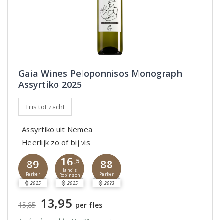
Gaia Wines Peloponnisos Monograph
Assyrtiko 2025
Fris tot zacht
Assyrtiko uit Nemea
Heerlijk zo of bij vis
16
89
,5
88
Jancis
Parker
Parker
Robinson
2025
2025
2023
13,95
15,85
per fles