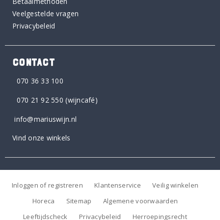
Betaalmethoden
Veelgestelde vragen
Privacybeleid
CONTACT
070 36 33 100
070 21 92 550
(wijncafé)
info@mariuswijn.nl
Vind onze winkels
Inloggen of registreren
Klantenservice
Veilig winkelen
Horeca
Sitemap
Algemene voorwaarden
Leeftijdscheck
Privacybeleid
Herroepingsrecht