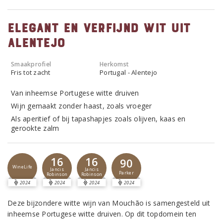
Elegant en verfijnd wit uit
Alentejo
Smaakprofiel
Herkomst
Fris tot zacht
Portugal - Alentejo
Van inheemse Portugese witte druiven
Wijn gemaakt zonder haast, zoals vroeger
Als aperitief of bij tapashapjes zoals olijven, kaas en
gerookte zalm
16
16
90
WineLife
Jancis
Jancis
Parker
Robinson
Robinson
2024
2024
2024
2024
Deze bijzondere witte wijn van Mouchão is samengesteld uit
inheemse Portugese witte druiven. Op dit topdomein ten