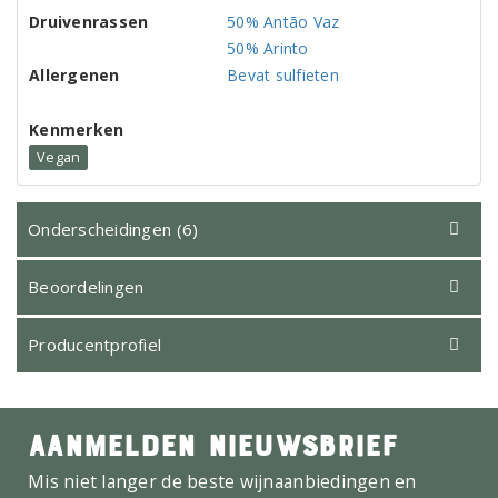
Druivenrassen
50% Antão Vaz
50% Arinto
Allergenen
Bevat sulfieten
Kenmerken
Vegan
Onderscheidingen (6)
Beoordelingen
Producentprofiel
AANMELDEN NIEUWSBRIEF
Mis niet langer de beste wijnaanbiedingen en