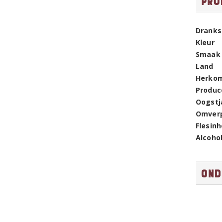
Pro
Dranks
Kleur
Smaak
Land
Herko
Produc
Oogstj
Omver
Flesin
Alcoho
Ond