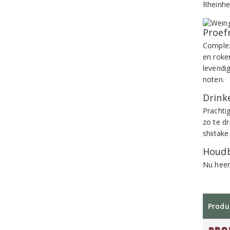
Rheinhe
Proef
Complex
en roker
levendig
noten.
Drinke
Prachti
zo te dr
shiitak
Houdb
Nu heer
Produ