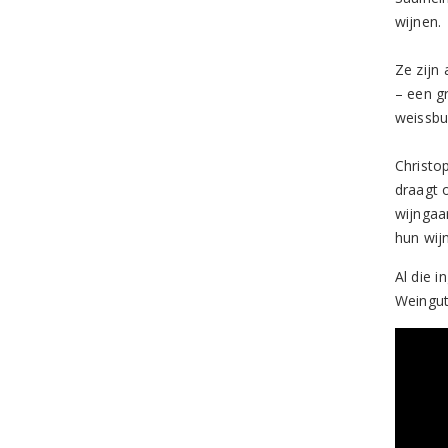
wijnen.
Ze zijn
– een g
weissbu
Christo
draagt 
wijngaa
hun wij
Al die 
Weingut 