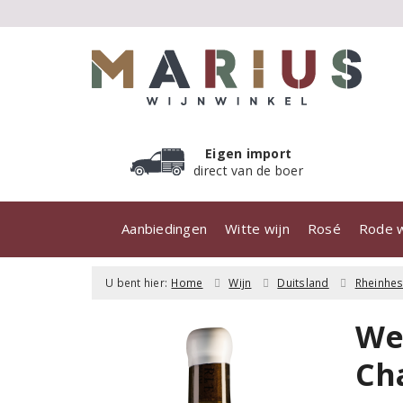
Eigen import
direct van de boer
Aanbiedingen
Witte wijn
Rosé
Rode w
U bent hier:
Home
Wijn
Duitsland
Rheinhe
We
Ch