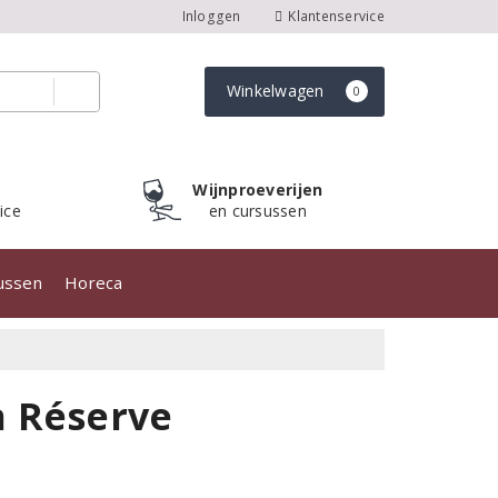
Inloggen
Klantenservice
Winkelwagen
0
Wijnproeverijen
ice
en cursussen
sussen
Horeca
n Réserve