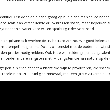
 ambitieus en doen de dingen graag op hun eigen manier. Zo hebben 
root scala aan verschillende druivenrassen staan, maar beperken zic
rgunder en silvaner voor wit en spätburgunder voor rood.
ph en Johannes bewerken de 19 hectare van het wijngoed helemaal me
ons stempel’, zeggen ze. Door zo intensief met de bodem en wijnst
rden precies nodig hebben. Ook in de wijnkelder gingen de getalent
nen onder andere vergisten met ‘wilde’ gisten die van nature op de
ingrepen zijn erop gericht authentieke wijn te produceren, die smaa
Thörle is dat zilt, kruidig en mineraal, met een grote zuiverheid – 