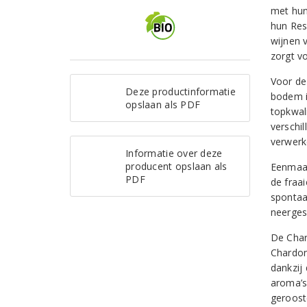
met hun
hun Res
wijnen 
zorgt v
Voor de
Deze productinformatie
bodem is
opslaan als PDF
topkwal
verschil
verwerk
Informatie over deze
producent opslaan als
Eenmaal
PDF
de fraai
spontaa
neerges
De Char
Chardon
dankzij 
aroma’s
geroost