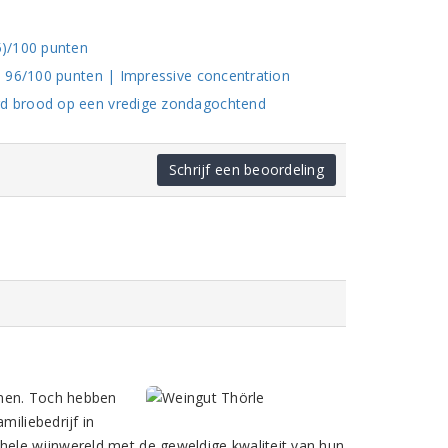
d
5)/100 punten
: 96/100 punten | Impressive concentration
d brood op een vredige zondagochtend
Schrijf een beoordeling
unnen. Toch hebben
miliebedrijf in
 hele wijnwereld met de geweldige kwaliteit van hun