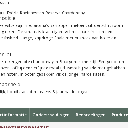
ssen!
notitie
e witte wijn met aroma’s van appel, meloen, citroenschil, room
ig eiken. De smaak is krachtig en vol met puur fruit en een
e frisheid. Lange, krijtdroge finale met nuances van boter en
n bij
ge, eikengerijpte chardonnay in Bourgondische stijl. Een genot om
inken, of bij een verfijnde maaltijd. Mooi bij salade met gebakken
e en noten, in boter gebakken vis of jonge, harde kazen.
aarheid
lijk; houdbaar tot minstens 8 jaar na de oogst.
ctinformatie
Onderscheidingen
Beoordelingen
Produce