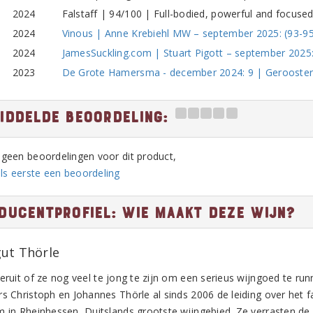
2024
Falstaff | 94/100 | Full-bodied, powerful and focuse
2024
Vinous | Anne Krebiehl MW – september 2025: (93-9
2024
JamesSuckling.com | Stuart Pigott – september 2025
2023
De Grote Hamersma - december 2024: 9 | Gerooster
iddelde beoordeling:
n geen beoordelingen voor dit product,
ls eerste een beoordeling
ducentprofiel: Wie maakt deze wijn?
ut Thörle
 eruit of ze nog veel te jong te zijn om een serieus wijngoed te r
s Christoph en Johannes Thörle al sinds 2006 de leiding over het fa
m in Rheinhessen, Duitslands grootste wijngebied. Ze verrasten de