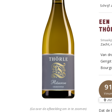
Schrijf
Een
Thö
Smaakp
Zacht, r
Van dru
Gerijp
Bourgo
9
Vinu
202
(Ga over de afbeelding om in te zoomen)
Dat de 