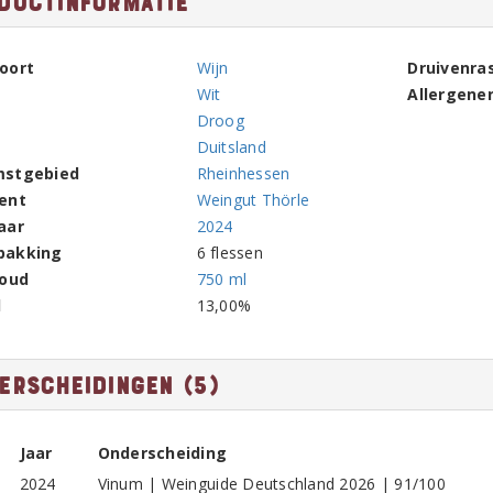
ductinformatie
oort
Wijn
Druivenra
Wit
Allergene
Droog
Duitsland
mstgebied
Rheinhessen
ent
Weingut Thörle
aar
2024
pakking
6 flessen
houd
750 ml
l
13,00%
erscheidingen (5)
Jaar
Onderscheiding
2024
Vinum | Weinguide Deutschland 2026 | 91/100