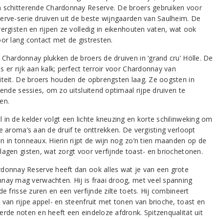
 schitterende Chardonnay Reserve. De broers gebruiken voor
erve-serie druiven uit de beste wijngaarden van Saulheim. De
vergisten en rijpen ze volledig in eikenhouten vaten, wat ook
oor lang contact met de gistresten.
 Chardonnay plukken de broers de druiven in ‘grand cru’ Hölle. De
 er rijk aan kalk; perfect terroir voor Chardonnay van
iteit. De broers houden de opbrengsten laag. Ze oogsten in
lende sessies, om zo uitsluitend optimaal rijpe druiven te
en.
 in de kelder volgt een lichte kneuzing en korte schilinweking om
e aroma’s aan de druif te onttrekken. De vergisting verloopt
n in tonneaux. Hierin rijpt de wijn nog zo’n tien maanden op de
lagen gisten, wat zorgt voor verfijnde toast- en briochetonen.
donnay Reserve heeft dan ook alles wat je van een grote
nay mag verwachten. Hij is fraai droog, met veel spanning
de frisse zuren en een verfijnde zilte toets. Hij combineert
 van rijpe appel- en steenfruit met tonen van brioche, toast en
erde noten en heeft een eindeloze afdronk. Spitzenqualität uit