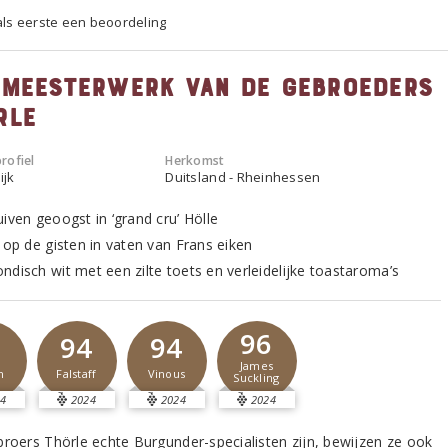
 als eerste een beoordeling
 meesterwerk van de gebroeders
rle
rofiel
Herkomst
ijk
Duitsland - Rheinhessen
iven geoogst in ‘grand cru’ Hölle
t op de gisten in vaten van Frans eiken
ndisch wit met een zilte toets en verleidelijke toastaroma’s
96
1
94
94
James
m
Falstaff
Vinous
Suckling
4
2024
2024
2024
broers Thörle echte Burgunder-specialisten zijn, bewijzen ze ook