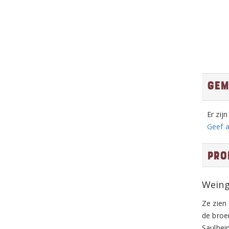
Gem
Er zij
Geef a
Pro
Weing
Ze zien
de broer
Saulhei