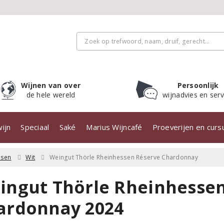
Wijnen van over
Persoonlijk
de hele wereld
wijnadvies en serv
ijn
Speciaal
Saké
Marius Wijncafé
Proeverijen en cur
ssen
Wit
Weingut Thörle Rheinhessen Réserve Chardonnay
ingut Thörle Rheinhesse
ardonnay 2024