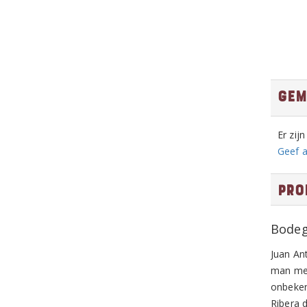
Gem
Er zij
Geef a
Pro
Bodeg
Juan An
man met
onbeken
Ribera d