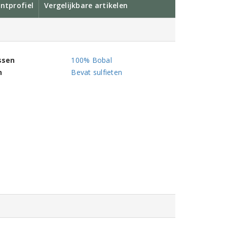
ntprofiel
Vergelijkbare artikelen
ssen
100% Bobal
n
Bevat sulfieten