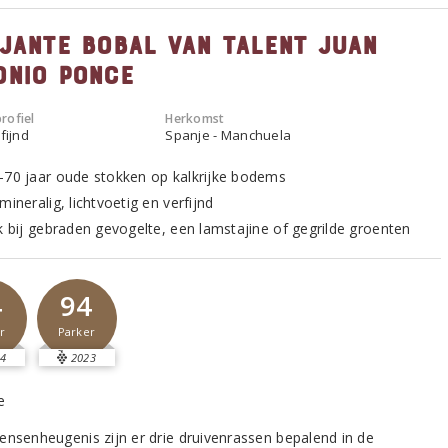
ljante Bobal van talent Juan
onio Ponce
rofiel
Herkomst
fijnd
Spanje - Manchuela
-70 jaar oude stokken op kalkrijke bodems
mineralig, lichtvoetig en verfijnd
jk bij gebraden gevogelte, een lamstajine of gegrilde groenten
4
94
r
Parker
4
2023
ensenheugenis zijn er drie druivenrassen bepalend in de