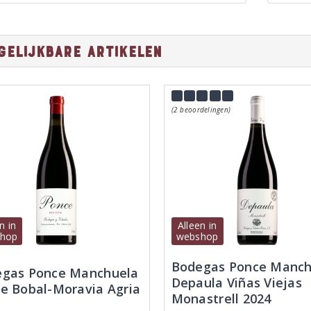
gelijkbare artikelen
(2 beoordelingen)
n in
Alleen in
hop
webshop
Bodegas Ponce Manch
gas Ponce Manchuela
Depaula Viñas Viejas
e Bobal-Moravia Agria
Monastrell 2024