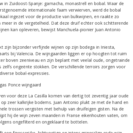
w in Zuidoost-Spanje: garnacha, monastrell en bobal. Waar de
rstgenoemde internationale faam verwierven, werd de bobal
lokaal ingezet voor de productie van bulkwijnen, en raakte zo
 meer in de vergetelheid. Dat deze druif echter ook schitterende
ijnen kan opleveren, bewijst Manchuela-pionier Juan Antonio
t zijn bijzonder verfijnde wijnen op zijn bodega in Iniesta,
aarts bij Valencia. De wijngaarden liggen er op hoogten tot ruim
er boven zeeniveau en zijn beplant met veelal oude, ongetrainde
 zelfs ongeënte stokken. De verschillende terroirs zorgen voor
diverse bobal-expressies.
ven voor deze La Casilla komen van dertig tot zeventig jaar oude
 op zeer kalkrijke bodems. Juan Antonio plukt ze met de hand en
 hele trossen vergisten met behulp van druifeigen gisten. Na de
 rijpt hij de wijn zeven maanden in Franse eikenhouten vaten, om
olgens ongefilterd en ongeklaard te bottelen.
t een finesserijke, lichtvoetige en intens mineralige rode wijn,