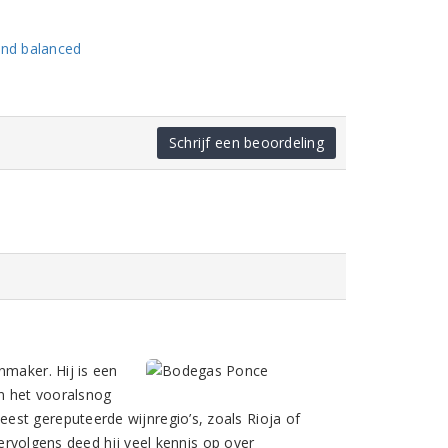
and balanced
Schrijf een beoordeling
nmaker. Hij is een
in het vooralsnog
est gereputeerde wijnregio’s, zoals Rioja of
rvolgens deed hij veel kennis op over