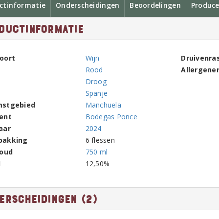
ctinformatie
Onderscheidingen
Beoordelingen
Produce
ductinformatie
oort
Wijn
Druivenra
Rood
Allergene
Droog
Spanje
mstgebied
Manchuela
ent
Bodegas Ponce
aar
2024
pakking
6 flessen
houd
750 ml
l
12,50%
erscheidingen (2)