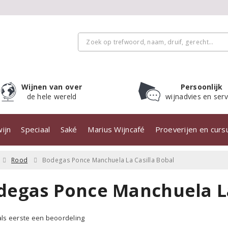
Wijnen van over
Persoonlijk
de hele wereld
wijnadvies en serv
ijn
Speciaal
Saké
Marius Wijncafé
Proeverijen en cur
Rood
Bodegas Ponce Manchuela La Casilla Bobal
degas Ponce Manchuela La
 als eerste een beoordeling