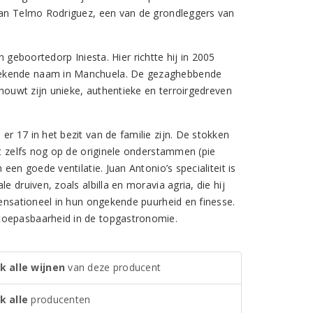
 dan Telmo Rodriguez, een van de grondleggers van
n geboortedorp Iniesta. Hier richtte hij in 2005
 bekende naam in Manchuela. De gezaghebbende
chouwt zijn unieke, authentieke en terroirgedreven
r 17 in het bezit van de familie zijn. De stokken
at zelfs nog op de originele onderstammen (pie
een goede ventilatie. Juan Antonio’s specialiteit is
 druiven, zoals albilla en moravia agria, die hij
sensationeel in hun ongekende puurheid en finesse.
toepasbaarheid in de topgastronomie.
k alle wijnen
van deze producent
k alle
producenten