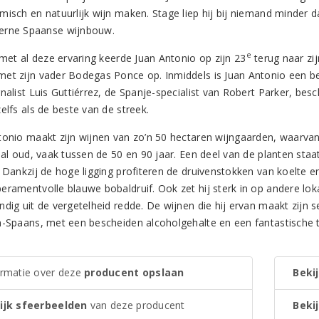
misch en natuurlijk wijn maken. Stage liep hij bij niemand minder
erne Spaanse wijnbouw.
e
 met al deze ervaring keerde Juan Antonio op zijn 23
terug naar zij
et zijn vader Bodegas Ponce op. Inmiddels is Juan Antonio een
nalist Luis Guttiérrez, de Spanje-specialist van Robert Parker, bes
elfs als de beste van de streek.
tonio maakt zijn wijnen van zo’n 50 hectaren wijngaarden, waarvan e
elal oud, vaak tussen de 50 en 90 jaar. Een deel van de planten sta
 Dankzij de hoge ligging profiteren de druivenstokken van koelte en 
ramentvolle blauwe bobaldruif. Ook zet hij sterk in op andere lokale
ndig uit de vergetelheid redde. De wijnen die hij ervan maakt zijn 
n-Spaans, met een bescheiden alcoholgehalte en een fantastische 
ormatie over deze
producent opslaan
Bekij
ijk sfeerbeelden
van deze producent
Bekij