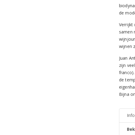
biodyna
de mod
Verrijkt
samen m
wijnjour
wijnen z
Juan An
zijn ve
franco).
de tempe
eigenha
Bijna o
Inf
Bek