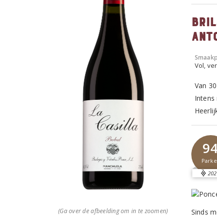
Bri
Ant
Smaakp
Vol, ver
Van 30
Intens 
Heerli
9
Parke
202
(Ga over de afbeelding om in te zoomen)
Sinds m