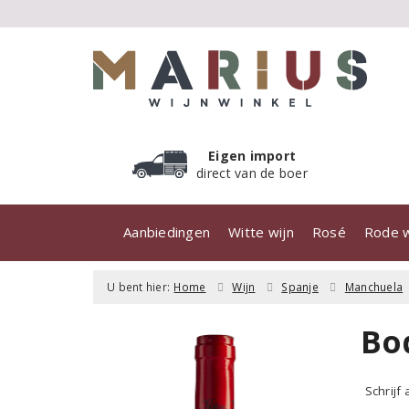
Eigen import
direct van de boer
Aanbiedingen
Witte wijn
Rosé
Rode w
U bent hier:
Home
Wijn
Spanje
Manchuela
Bo
Schrijf