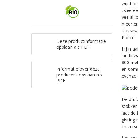
wijnbou
twee ee
veelal 
meer en
klassew
Ponce.
Deze productinformatie
opslaan als PDF
Hij maak
landinw
800 met
Informatie over deze
en soms
producent opslaan als
evenzo 
PDF
De drui
stokken
laat de
gisting
‘m verv
Het geef