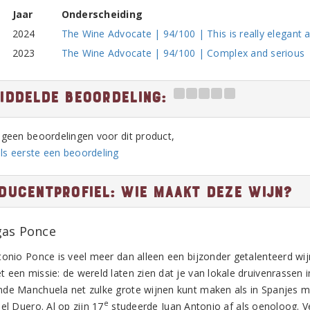
Jaar
Onderscheiding
2024
The Wine Advocate | 94/100 | This is really elegant 
2023
The Wine Advocate | 94/100 | Complex and serious
iddelde beoordeling:
n geen beoordelingen voor dit product,
ls eerste een beoordeling
ducentprofiel: Wie maakt deze wijn?
as Ponce
tonio Ponce is veel meer dan alleen een bijzonder getalenteerd wij
 een missie: de wereld laten zien dat je van lokale druivenrassen 
de Manchuela net zulke grote wijnen kunt maken als in Spanjes me
e
el Duero. Al op zijn 17
studeerde Juan Antonio af als oenoloog. Ve