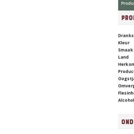
Produ
Pro
Dranks
Kleur
Smaak
Land
Herko
Produc
Oogstj
Omver
Flesin
Alcoho
Ond