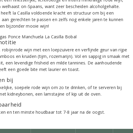
 welhaast on-Spaans, want zeer bescheiden alcoholgehalte.
 heeft la Casilla voldoende kracht en structuur om bij een
d aan gerechten te passen en zelfs nog enkele jaren te kunnen
Een bijzonder mooie wijn!
notitie
, robijnrode wijn met een loepzuivere en verfijnde geur van rijpe
ramboos en kruiden (tijm, rozemarijn). Vol en sappig in smaak met
uit, een levendige frisheid en milde tannines. De aanhoudende
eeft een goede bite met laurier en toast.
n bij
elijke, soepele rode wijn om zo te drinken, of te serveren bij
met kidneybonen, een lamstajine of kip uit de oven.
aarheid
ken en ten minste houdbaar tot 7-8 jaar na de oogst.