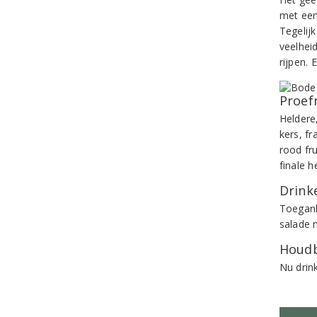
met een
Tegelijk
veelhei
rijpen. 
Proef
Heldere
kers, f
rood fr
finale h
Drinke
Toegank
salade 
Houdb
Nu drin