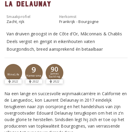
la Delaunay
Smaakprofiel
Herkomst
Zacht, rijk
Frankrijk - Bourgogne
Van druiven geoogst in de Côte d’Or, Mâconnais & Chablis
Deels vergist en gerijpt in eikenhouten vaten
Bourgondisch, breed aansprekend én betaalbaar
9
90
James
WineLife
Hamersma
Suckling
2022
2022
2022
Na een lange en succesvolle wijnmaakcarrière in Californië en
de Languedoc, kon Laurent Delaunay in 2017 eindelijk
terugkeren naar zijn oorsprong en het handelshuis van zijn
overgrootvader Edouard Delaunay terugkopen om het in z’n
oude glorie te herstellen. Sindsdien legt hij zich er toe op het
produceren van topkwaliteit Bourgognes, van verrassende