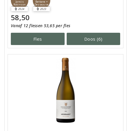
Jancis
Bettane +
Robinson
Desseauve
2024
2023
58,50
Vanaf 12 flessen 53,65 per fles
Fles
Doos (6)