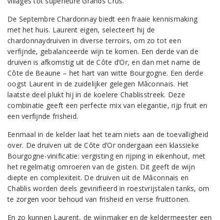
villages tot superieure Grands Crus.
De Septembre Chardonnay biedt een fraaie kennismaking
met het huis. Laurent eigen, selecteert hij de
chardonnaydruiven in diverse terroirs, om zo tot een
verfijnde, gebalanceerde wijn te komen. Een derde van de
druiven is afkomstig uit de Côte d’Or, en dan met name de
Côte de Beaune – het hart van witte Bourgogne. Een derde
oogst Laurent in de zuidelijker gelegen Mâconnais. Het
laatste deel plukt hij in de koelere Chablisstreek. Deze
combinatie geeft een perfecte mix van elegantie, rijp fruit en
een verfijnde frisheid.
Eenmaal in de kelder laat het team niets aan de toevalligheid
over. De druiven uit de Côte d’Or ondergaan een klassieke
Bourgogne-vinificatie: vergisting en rijping in eikenhout, met
het regelmatig omroeren van de gisten. Dit geeft de wijn
diepte en complexiteit. De druiven uit de Mâconnais en
Chablis worden deels gevinifieerd in roestvrijstalen tanks, om
te zorgen voor behoud van frisheid en verse fruittonen.
En zo kunnen Laurent, de wijnmaker en de keldermeester een