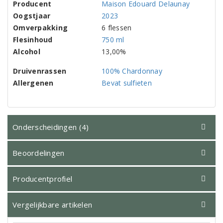
Producent
Maison Edouard Delaunay
Oogstjaar
2023
Omverpakking
6 flessen
Flesinhoud
750 ml
Alcohol
13,00%
Druivenrassen
100% Chardonnay
Allergenen
Bevat sulfieten
Onderscheidingen (4)
Beoordelingen
Producentprofiel
Vergelijkbare artikelen