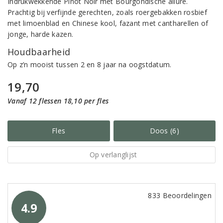
Indrukwekkende Pinot Noir met Bourgondische allure.
Prachtig bij verfijnde gerechten, zoals roergebakken rosbief
met limoenblad en Chinese kool, fazant met cantharellen of
jonge, harde kazen.
Houdbaarheid
Op z’n mooist tussen 2 en 8 jaar na oogstdatum.
19,70
Vanaf 12 flessen 18,10 per fles
Fles
Doos (6)
Op verlanglijst
833 Beoordelingen
4.9