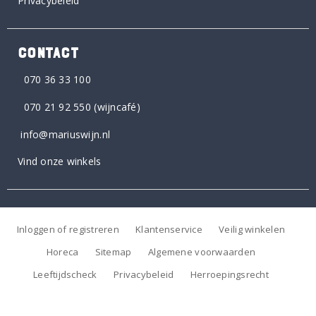
Privacybeleid
CONTACT
070 36 33 100
070 21 92 550
(wijncafé)
info@mariuswijn.nl
Vind onze winkels
Inloggen of registreren
Klantenservice
Veilig winkelen
Horeca
Sitemap
Algemene voorwaarden
Leeftijdscheck
Privacybeleid
Herroepingsrecht