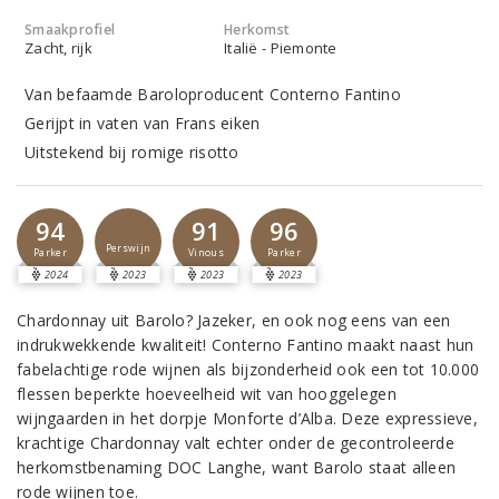
Smaakprofiel
Herkomst
Zacht, rijk
Italië - Piemonte
Van befaamde Baroloproducent Conterno Fantino
Gerijpt in vaten van Frans eiken
Uitstekend bij romige risotto
94
91
96
Perswijn
Parker
Vinous
Parker
2024
2023
2023
2023
Chardonnay uit Barolo? Jazeker, en ook nog eens van een
indrukwekkende kwaliteit! Conterno Fantino maakt naast hun
fabelachtige rode wijnen als bijzonderheid ook een tot 10.000
flessen beperkte hoeveelheid wit van hooggelegen
wijngaarden in het dorpje Monforte d’Alba. Deze expressieve,
krachtige Chardonnay valt echter onder de gecontroleerde
herkomstbenaming DOC Langhe, want Barolo staat alleen
rode wijnen toe.