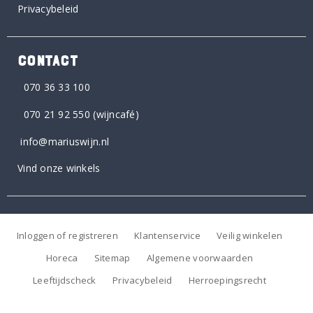
Privacybeleid
CONTACT
070 36 33 100
070 21 92 550
(wijncafé)
info@mariuswijn.nl
Vind onze winkels
Inloggen of registreren
Klantenservice
Veilig winkelen
Horeca
Sitemap
Algemene voorwaarden
Leeftijdscheck
Privacybeleid
Herroepingsrecht