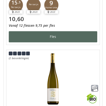
9
15
,5
Perswijn
Perswijn
Hamersma
2023
2023
2023
10,60
Vanaf 12 flessen 9,75 per fles
Fles
(2 beoordelingen)