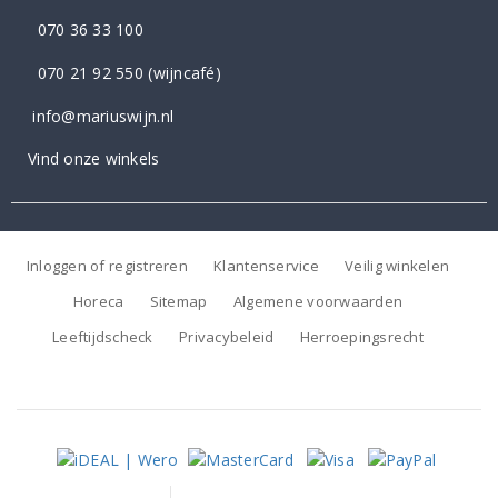
070 36 33 100
070 21 92 550
(wijncafé)
info@mariuswijn.nl
Vind onze winkels
Inloggen of registreren
Klantenservice
Veilig winkelen
Horeca
Sitemap
Algemene voorwaarden
Leeftijdscheck
Privacybeleid
Herroepingsrecht