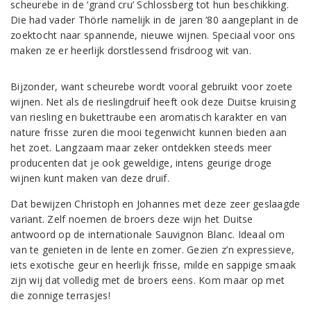
scheurebe in de ‘grand cru’ Schlossberg tot hun beschikking.
Die had vader Thörle namelijk in de jaren ’80 aangeplant in de
zoektocht naar spannende, nieuwe wijnen. Speciaal voor ons
maken ze er heerlijk dorstlessend frisdroog wit van.
Bijzonder, want scheurebe wordt vooral gebruikt voor zoete
wijnen. Net als de rieslingdruif heeft ook deze Duitse kruising
van riesling en bukettraube een aromatisch karakter en van
nature frisse zuren die mooi tegenwicht kunnen bieden aan
het zoet. Langzaam maar zeker ontdekken steeds meer
producenten dat je ook geweldige, intens geurige droge
wijnen kunt maken van deze druif.
Dat bewijzen Christoph en Johannes met deze zeer geslaagde
variant. Zelf noemen de broers deze wijn het Duitse
antwoord op de internationale Sauvignon Blanc. Ideaal om
van te genieten in de lente en zomer. Gezien z’n expressieve,
iets exotische geur en heerlijk frisse, milde en sappige smaak
zijn wij dat volledig met de broers eens. Kom maar op met
die zonnige terrasjes!