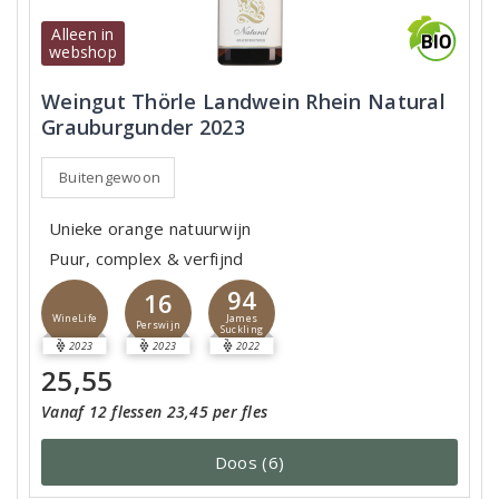
Alleen in
webshop
Weingut Thörle Landwein Rhein Natural
Grauburgunder 2023
Buitengewoon
Unieke orange natuurwijn
Puur, complex & verfijnd
94
16
James
WineLife
Perswijn
Suckling
2023
2023
2022
25,55
Vanaf 12 flessen 23,45 per fles
Doos (6)