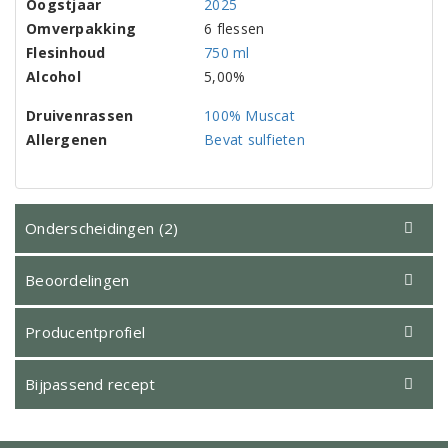
Oogstjaar
2025
Omverpakking
6 flessen
Flesinhoud
750 ml
Alcohol
5,00%
Druivenrassen
100% Muscat
Allergenen
Bevat sulfieten
Onderscheidingen (2)
Beoordelingen
Producentprofiel
Bijpassend recept