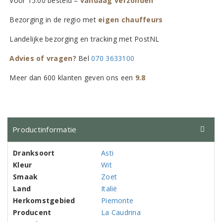
Vóór 15:00 besteld =
vandaag verzonden
Bezorging in de regio met
eigen chauffeurs
Landelijke bezorging en tracking met PostNL
Advies of vragen?
Bel
070 3633100
Meer dan 600 klanten geven ons een
9.8
Productinformatie
Dranksoort
Asti
Kleur
Wit
Smaak
Zoet
Land
Italië
Herkomstgebied
Piemonte
Producent
La Caudrina