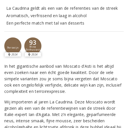
La Caudrina geldt als een van de referenties van de streek
Aromatisch, verfrissend en laag in alcohol
Een perfecte match met tal van desserts
93
Wine
Perswijn
Enthusiast
2024
2024
In het gigantische aanbod van Moscato d’Asti is het altijd
even zoeken naar een écht goede kwaliteit. Door de vele
simpele varianten zou je soms bijna vergeten dat Moscato
ook een ongelofelijk verfijnde, delicate wijn kan zijn, inclusief
complexiteit en terroirexpressie.
Wij importeren al jaren La Caudrina. Deze Moscato wordt
gezien als een van de referentiewijnen van de streek door
Italië-expert Ian d’Agata. Met z’n elegante, geparfumeerde
neus, intense smaak, fijne mousse, zeer bescheiden
alcoholgehalte en lichtzoete afdronk is deze bubbel ideaal bij