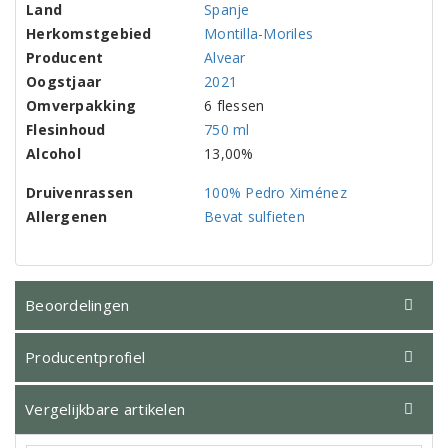
Land
Spanje
Herkomstgebied
Montilla-Moriles
Producent
Alvear
Oogstjaar
2021
Omverpakking
6 flessen
Flesinhoud
750 ml
Alcohol
13,00%
Druivenrassen
100% Pedro Ximénez
Allergenen
Bevat sulfieten
Beoordelingen
Producentprofiel
Vergelijkbare artikelen