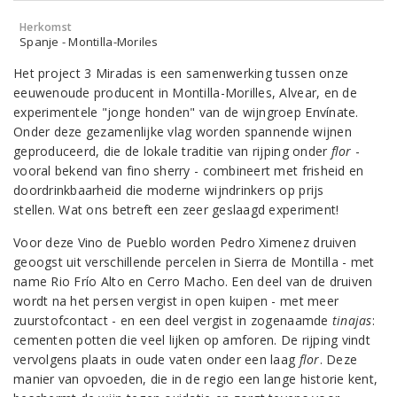
Herkomst
Spanje - Montilla-Moriles
Het project 3 Miradas is een samenwerking tussen onze
eeuwenoude producent in Montilla-Morilles, Alvear, en de
experimentele "jonge honden" van de wijngroep Envínate.
Onder deze gezamenlijke vlag worden spannende wijnen
geproduceerd, die de lokale traditie van rijping onder
flor
-
vooral bekend van fino sherry - combineert met frisheid en
doordrinkbaarheid die moderne wijndrinkers op prijs
stellen. Wat ons betreft een zeer geslaagd experiment!
Voor deze Vino de Pueblo worden Pedro Ximenez druiven
geoogst uit verschillende percelen in Sierra de Montilla - met
name Rio Frío Alto en Cerro Macho. Een deel van de druiven
wordt na het persen vergist in open kuipen - met meer
zuurstofcontact - en een deel vergist in zogenaamde
tinajas
:
cementen potten die veel lijken op amforen. De rijping vindt
vervolgens plaats in oude vaten onder een laag
flor
. Deze
manier van opvoeden, die in de regio een lange historie kent,