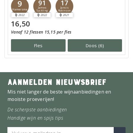
9
91
17
James
Jancis
Hamersma
Suckling
Robinson
2022
2022
2021
16,50
Vanaf 12 flessen 15,15 per fles
Fles
Doos (6)
AANMELDEN NIEUWSBRIEF
Mis niet langer de beste wijnaanbiedingen en
mooiste proeverijen!
De scherpste aanbiedingen
Handige wijn en spijs tips