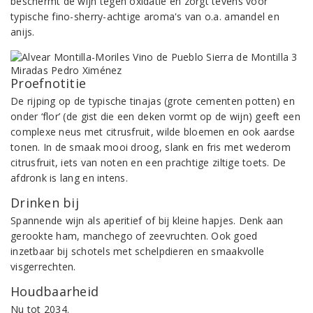
beschermt de wijn tegen oxidatie en zorgt tevens voor
typische fino-sherry-achtige aroma's van o.a. amandel en
anijs.
Proefnotitie
De rijping op de typische tinajas (grote cementen potten) en
onder ‘flor’ (de gist die een deken vormt op de wijn) geeft een
complexe neus met citrusfruit, wilde bloemen en ook aardse
tonen. In de smaak mooi droog, slank en fris met wederom
citrusfruit, iets van noten en een prachtige ziltige toets. De
afdronk is lang en intens.
Drinken bij
Spannende wijn als aperitief of bij kleine hapjes. Denk aan
gerookte ham, manchego of zeevruchten. Ook goed
inzetbaar bij schotels met schelpdieren en smaakvolle
visgerrechten.
Houdbaarheid
Nu tot 2034.