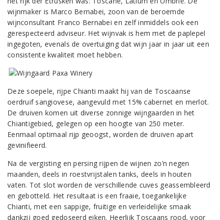
het rijk der Etrusken was: Toscane, Latium en Umbrië. De
wijnmaker is Marco Bernabei, zoon van de beroemde
wijnconsultant Franco Bernabei en zelf inmiddels ook een
gerespecteerd adviseur. Het wijnvak is hem met de paplepel
ingegoten, evenals de overtuiging dat wijn jaar in jaar uit een
consistente kwaliteit moet hebben.
Deze soepele, rijpe Chianti maakt hij van de Toscaanse
oerdruif sangiovese, aangevuld met 15% cabernet en merlot.
De druiven komen uit diverse zonnige wijngaarden in het
Chiantigebied, gelegen op een hoogte van 250 meter.
Eenmaal optimaal rijp geoogst, worden de druiven apart
gevinifieerd.
Na de vergisting en persing rijpen de wijnen zo’n negen
maanden, deels in roestvrijstalen tanks, deels in houten
vaten. Tot slot worden de verschillende cuves geassembleerd
en gebotteld. Het resultaat is een fraaie, toegankelijke
Chianti, met een sappige, fruitige en verleidelijke smaak
dankzij goed gedoseerd eiken. Heerlijk Toscaans rood, voor