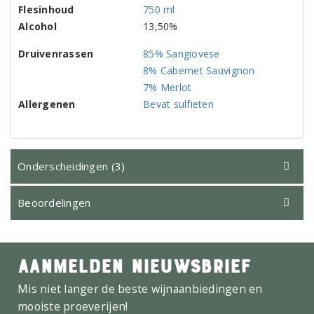
Flesinhoud
750 ml
Alcohol
13,50%
Druivenrassen
85% Sangiovese
8% Cabernet Sauvignon
7% Merlot
Allergenen
Bevat sulfieten
Onderscheidingen (3)
Beoordelingen
AANMELDEN NIEUWSBRIEF
Mis niet langer de beste wijnaanbiedingen en
mooiste proeverijen!