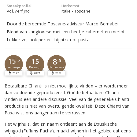
Smaakprofiel
Herkomst
Vol, verfijnd
Italië - Toscane
Door de beroemde Toscane-adviseur Marco Bernabei
Blend van sangiovese met een beetje cabernet en merlot
Lekker zo, ook perfect bij pizza of pasta
8
15
15
,5
,5
Perswijn
Perswijn
Hamersma
2022
2021
2021
Betaalbare Chianti is niet moeilijk te vinden – er wordt meer
dan voldoende geproduceerd. Goéde betaalbare Chianti
vinden is een andere discussie. Veel van de generieke Chianti-
productie is niet van overtuigende kwaliteit. Deze Chianti van
Paxa wist ons aangenaam te verrassen.
Het wijnhuis, dat z’n naam ontleent aan de Etruskische
wijngod (Fufluns Pacha), maakt wijnen in het gebied dat eens