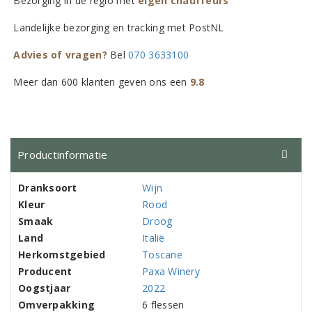
Bezorging in de regio met
eigen chauffeurs
Landelijke bezorging en tracking met PostNL
Advies of vragen?
Bel
070 3633100
Meer dan 600 klanten geven ons een
9.8
Productinformatie
Dranksoort
Wijn
Kleur
Rood
Smaak
Droog
Land
Italië
Herkomstgebied
Toscane
Producent
Paxa Winery
Oogstjaar
2022
Omverpakking
6 flessen