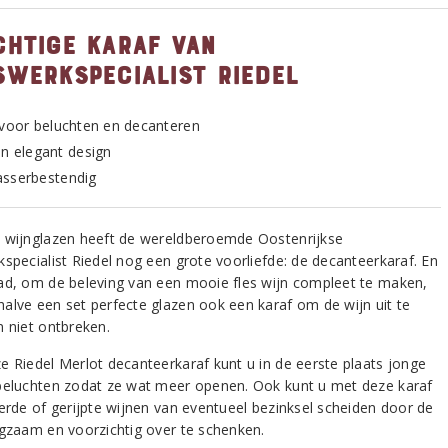
chtige karaf van
swerkspecialist Riedel
 voor beluchten en decanteren
en elegant design
sserbestendig
 wijnglazen heeft de wereldberoemde Oostenrijkse
kspecialist Riedel nog een grote voorliefde: de decanteerkaraf. En
ad, om de beleving van een mooie fles wijn compleet te maken,
alve een set perfecte glazen ook een karaf om de wijn uit te
n niet ontbreken.
e Riedel Merlot decanteerkaraf kunt u in de eerste plaats jonge
beluchten zodat ze wat meer openen. Ook kunt u met deze karaf
terde of gerijpte wijnen van eventueel bezinksel scheiden door de
ngzaam en voorzichtig over te schenken.