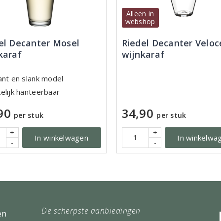
Alleen in
webshop
el Decanter Mosel
Riedel Decanter Veloc
karaf
wijnkaraf
ant en slank model
elijk hanteerbaar
90
34,90
per stuk
per stuk
+
+
In winkelwagen
In winkelwa
-
-
De scherpste aanbiedingen
en