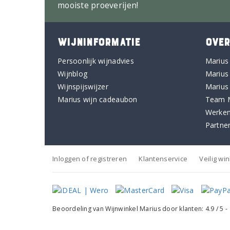
mooiste proeverijen!
WIJNINFORMATIE
OVER
Persoonlijk wijnadvies
Marius
Wijnblog
Marius
Wijnspijswijzer
Marius
Marius wijn cadeaubon
Team 
Werken
Partne
Inloggen of registreren
Klantenservice
Veilig wi
Beoordeling van
Wijnwinkel Marius
door klanten:
4.9
/
5
-