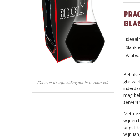
Pra
gla
Ideaal
Slank 
Vaatwa
Behalve
glaswer
(Ga over de afbeelding om in te zoomen)
inderda
mag beh
servere
Met dez
wijnen 
ongefil
wijn la