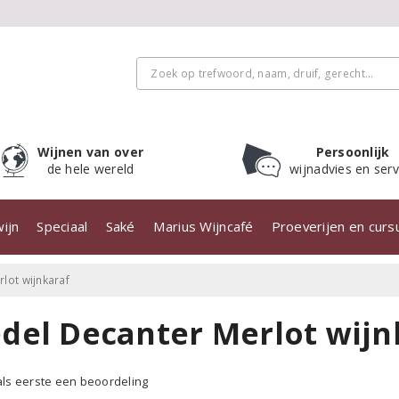
Wijnen van over
Persoonlijk
de hele wereld
wijnadvies en serv
ijn
Speciaal
Saké
Marius Wijncafé
Proeverijen en cur
lot wijnkaraf
edel Decanter Merlot wijn
 als eerste een beoordeling