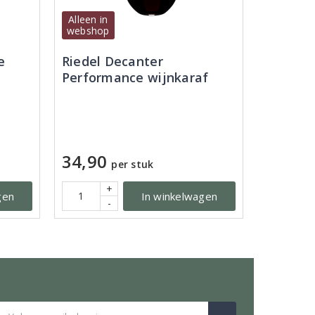
Alleen in
webshop
e
Riedel Decanter
Performance wijnkaraf
34,90
per stuk
+
gen
In winkelwagen
-