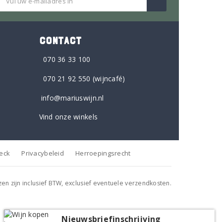
CONTACT
070 36 33 100
070 21 92 550
(wijncafé)
info@mariuswijn.nl
Vind onze winkels
heck
Privacybeleid
Herroepingsrecht
jzen zijn inclusief BTW, exclusief eventuele verzendkosten.
Nieuwsbriefinschrijving