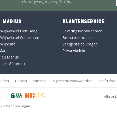
Handige wijn en spijs tips
 MARIUS
KLANTENSERVICE
 Wijnwinkel Den Haag
Leveringsvoorwaarden
 Wijnwinkel Wassenaar
Betaalmethoden
 Wijncafé
Veelgestelde vragen
Marius
Privacybeleid
 bij Marius
r Les Généreux
nkelen
Horeca
Sitemap
Algemene voorwaarden
Leeftijdsc
Alle pri
832
beoordelingen