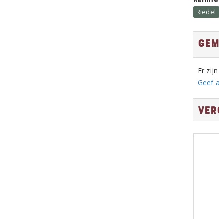
Riedel
Gem
Er zij
Geef a
Ver