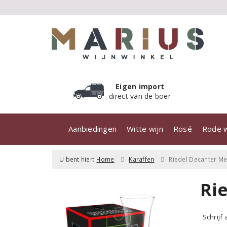
Eigen import
direct van de boer
Aanbiedingen
Witte wijn
Rosé
Rode w
U bent hier:
Home
Karaffen
Riedel Decanter Mer
Ri
Schrijf