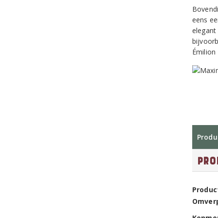
Bovendi
eens ee
elegant
bijvoor
Émilion
Produ
Pro
Produc
Omver
Kenme