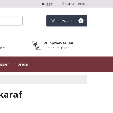
Inloggen
Klantenservice
Winkelwagen
0
Wijnproeverijen
ice
en cursussen
sussen
Horeca
karaf