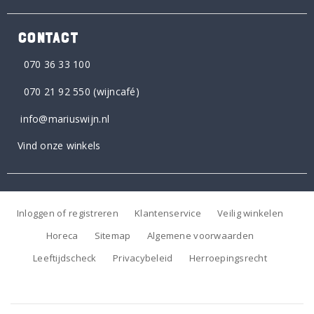
CONTACT
070 36 33 100
070 21 92 550
(wijncafé)
info@mariuswijn.nl
Vind onze winkels
Inloggen of registreren
Klantenservice
Veilig winkelen
Horeca
Sitemap
Algemene voorwaarden
Leeftijdscheck
Privacybeleid
Herroepingsrecht