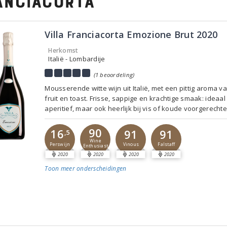
anciacorta
Villa Franciacorta Emozione Brut 2020
Herkomst
Italië - Lombardije
(1 beoordeling)
Mousserende witte wijn uit Italië, met een pittig aroma va
fruit en toast. Frisse, sappige en krachtige smaak: ideaal
aperitief, maar ook heerlijk bij vis of koude voorgerechte
90
16
91
91
,5
Wine
Perswijn
Vinous
Falstaff
Enthusiast
2020
2020
2020
2020
Toon meer
onderscheidingen