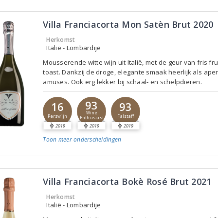
Villa Franciacorta Mon Satèn Brut 2020
Herkomst
Italië - Lombardije
Mousserende witte wijn uit Italië, met de geur van fris fru
toast. Dankzij de droge, elegante smaak heerlijk als aperi
amuses. Ook erg lekker bij schaal- en schelpdieren.
93
16
93
Wine
Perswijn
Falstaff
Enthusiast
2019
2019
2019
Toon meer
onderscheidingen
Villa Franciacorta Bokè Rosé Brut 2021
Herkomst
Italië - Lombardije