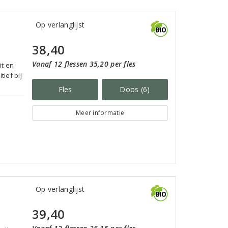
Op verlanglijst
38,40
Vanaf 12 flessen 35,20 per fles
it en
tief bij
Fles
Doos (6)
Meer informatie
Op verlanglijst
39,40