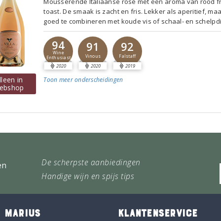
Mousserende Italiaanse rosé met een aroma van rood fr
toast. De smaak is zacht en fris. Lekker als aperitief, ma
goed te combineren met koude vis of schaal- en schelpd
94
91
92
Wine
Vinous
Falstaff
Enthusiast
2020
2020
2019
lleen in
Toon meer
onderscheidingen
ebshop
De scherpste aanbiedingen
en
Handige wijn en spijs tips
 MARIUS
KLANTENSERVICE