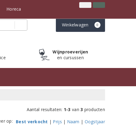
Inloggen
Klantenservice
n
Horeca
Winkelwagen
0
Wijnproeverijen
ice
en cursussen
Aantal resultaten:
1-3
van
3
producten
eer op:
Best verkocht
|
Prijs
|
Naam
|
Oogstjaar