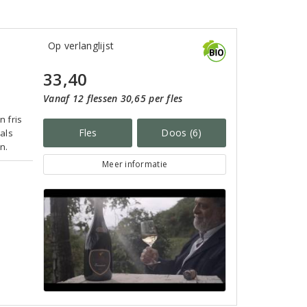
Op verlanglijst
33,40
Vanaf 12 flessen 30,65 per fles
n fris
Fles
Doos (6)
 als
n.
Meer informatie