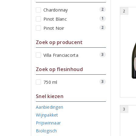
2
Chardonnay
2
1
Pinot Blanc
2
Pinot Noir
Zoek op producent
3
Villa Franciacorta
Zoek op flesinhoud
3
750 ml
Snel kiezen
Aanbiedingen
3
Wijnpakket
Prijswinnaar
Biologisch