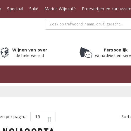
n
Speciaal
Saké
Marius Wijncafé
Proeverijen en cursusse
Wijnen van over
Persoonlijk
de hele wereld
wijnadvies en serv
en per pagina:
Sort