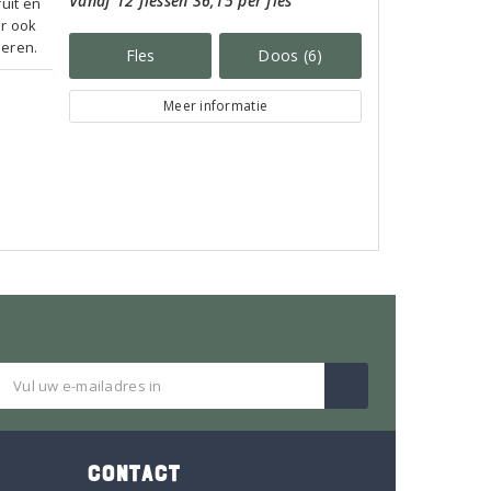
Vanaf 12 flessen 36,15 per fles
uit en
ar ook
ieren.
Fles
Doos (6)
Meer informatie
CONTACT