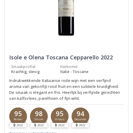
Isole e Olena Toscana Cepparello 2022
Smaakprofiel
Herkomst
Krachtig, stevig
Italië - Toscane
Indrukwekkende Italiaanse rode wijn met een verfijnd
aroma van gekonfijt rood fruit en een subtiele kruidigheid.
De smaak is elegant en fris. Heerlijk bij verfijnde gerechten
van kalfsvlees, parelhoen of fijn wild.
95
98
95
94
Parker
Vinum
Vinous
Decanter
2022
2022
2022
2022