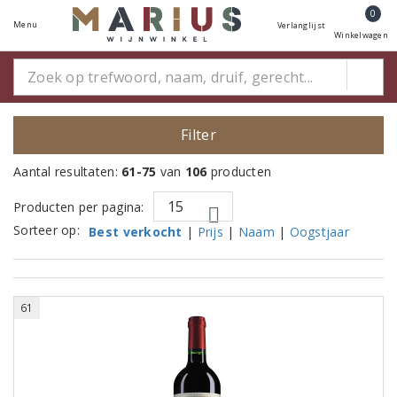
0
Menu
Verlanglijst
Winkelwagen
Filter
Aantal resultaten:
61-75
van
106
producten
Producten per pagina:
Sorteer op:
Best verkocht
|
Prijs
|
Naam
|
Oogstjaar
61