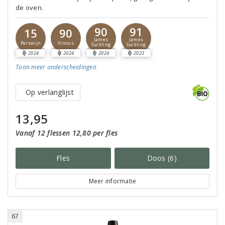
de oven.
90
91
15
90
James
James
Perswijn
Vinous
Suckling
Suckling
2024
2024
2024
2023
Toon meer
onderscheidingen
Op verlanglijst
13,95
Vanaf 12 flessen 12,80 per fles
Fles
Doos (6)
Meer informatie
67