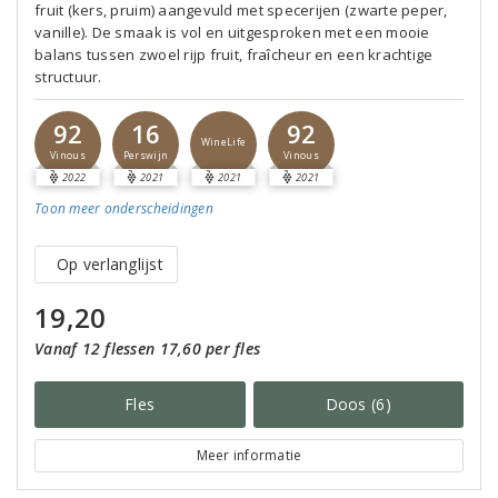
fruit (kers, pruim) aangevuld met specerijen (zwarte peper,
vanille). De smaak is vol en uitgesproken met een mooie
balans tussen zwoel rijp fruit, fraîcheur en een krachtige
structuur.
92
16
92
WineLife
Vinous
Perswijn
Vinous
2022
2021
2021
2021
Toon meer
onderscheidingen
Op verlanglijst
19,20
Vanaf 12 flessen 17,60 per fles
Fles
Doos (6)
Meer informatie