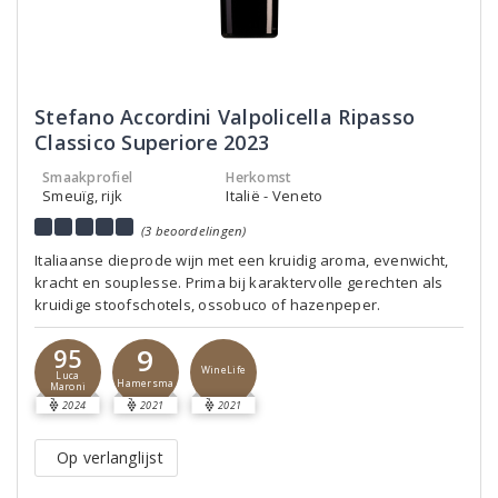
Stefano Accordini Valpolicella Ripasso
Classico Superiore 2023
Smaakprofiel
Herkomst
Smeuïg, rijk
Italië - Veneto
(3 beoordelingen)
Italiaanse dieprode wijn met een kruidig aroma, evenwicht,
kracht en souplesse. Prima bij karaktervolle gerechten als
kruidige stoofschotels, ossobuco of hazenpeper.
9
95
WineLife
Luca
Hamersma
Maroni
2024
2021
2021
Op verlanglijst