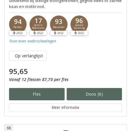
uitstekend bij stevige stoofgerechten, gegrild vlees of zachte
kaas en stokbrood.
17
96
94
93
Jancis
James
Parker
Decanter
Robinson
Suckling
2022
2022
2022
2022
Toon meer
onderscheidingen
Op verlanglijst
95,65
Vanaf 12 flessen 87,70 per fles
Fles
Doos (6)
Meer informatie
68