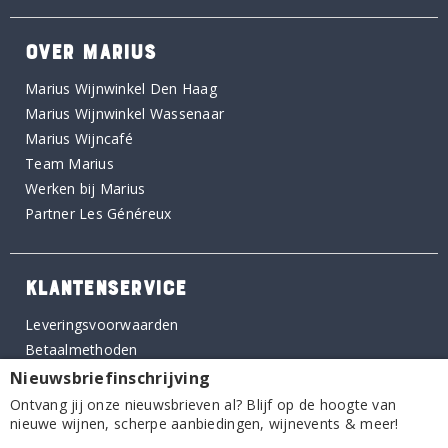
OVER MARIUS
Marius Wijnwinkel Den Haag
Marius Wijnwinkel Wassenaar
Marius Wijncafé
Team Marius
Werken bij Marius
Partner Les Généreux
KLANTENSERVICE
Leveringsvoorwaarden
Betaalmethoden
Veelgestelde vragen
Nieuwsbriefinschrijving
Privacybeleid
Ontvang jij onze nieuwsbrieven al? Blijf op de hoogte van
nieuwe wijnen, scherpe aanbiedingen, wijnevents & meer!