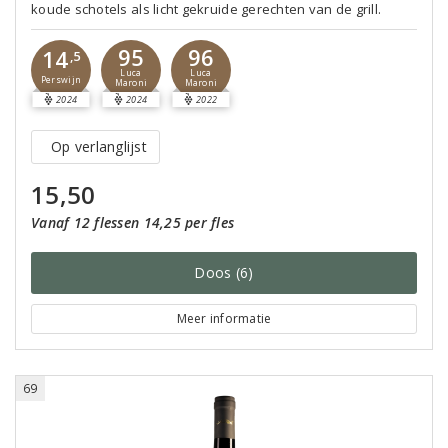
koude schotels als licht gekruide gerechten van de grill.
95
96
14
,5
Luca
Luca
Perswijn
Maroni
Maroni
2024
2024
2022
Op verlanglijst
15,50
Vanaf 12 flessen 14,25 per fles
Doos (6)
Meer informatie
69