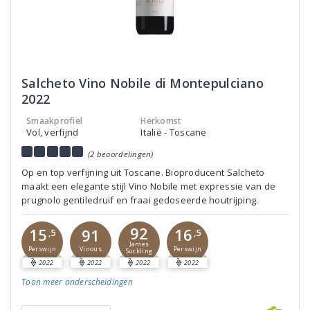
Salcheto Vino Nobile di Montepulciano
2022
Smaakprofiel
Herkomst
Vol, verfijnd
Italië - Toscane
(2 beoordelingen)
Op en top verfijning uit Toscane. Bioproducent Salcheto
maakt een elegante stijl Vino Nobile met expressie van de
prugnolo gentiledruif en fraai gedoseerde houtrijping.
92
15
16
91
,5
,5
James
Perswijn
Perswijn
Vinous
Suckling
2022
2022
2022
2022
Toon meer
onderscheidingen