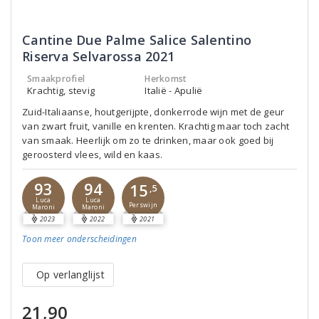
Cantine Due Palme Salice Salentino
Riserva Selvarossa 2021
Smaakprofiel
Herkomst
Krachtig, stevig
Italië - Apulië
Zuid-Italiaanse, houtgerijpte, donkerrode wijn met de geur
van zwart fruit, vanille en krenten. Krachtig maar toch zacht
van smaak. Heerlijk om zo te drinken, maar ook goed bij
geroosterd vlees, wild en kaas.
93
94
15
,5
Luca
Luca
Perswijn
Maroni
Maroni
2023
2022
2021
Toon meer
onderscheidingen
Op verlanglijst
21,90